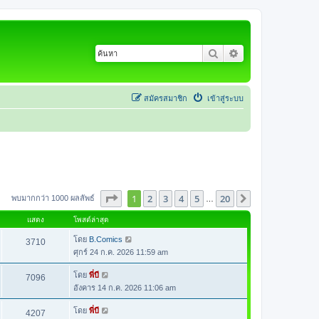
ค้นหา
การค้นหาขั้นสูง
สมัครสมาชิก
เข้าสู่ระบบ
หน้า
1
จากทั้งหมด
20
1
2
3
4
5
20
ต่อไป
พบมากกว่า 1000 ผลลัพธ์
…
แสดง
โพสต์ล่าสุด
โดย
B.Comics
3710
ศุกร์ 24 ก.ค. 2026 11:59 am
โดย
พี่บี
7096
อังคาร 14 ก.ค. 2026 11:06 am
โดย
พี่บี
4207