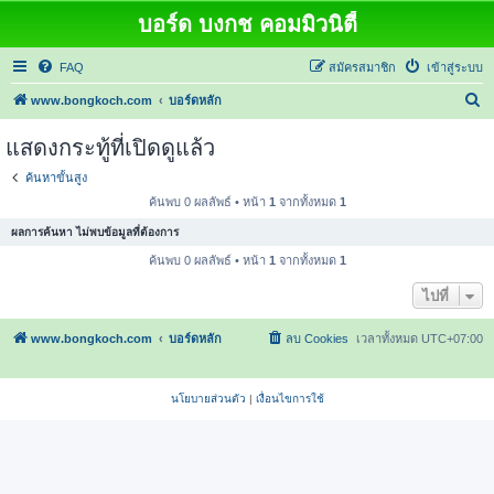
บอร์ด บงกช คอมมิวนิตี้
FAQ
สมัครสมาชิก
เข้าสู่ระบบ
ค้
www.bongkoch.com
บอร์ดหลัก
น
แสดงกระทู้ที่เปิดดูแล้ว
ห
ค้นหาขั้นสูง
า
ค้นพบ 0 ผลลัพธ์ • หน้า
1
จากทั้งหมด
1
ผลการค้นหา ไม่พบข้อมูลที่ต้องการ
ค้นพบ 0 ผลลัพธ์ • หน้า
1
จากทั้งหมด
1
ไปที่
www.bongkoch.com
บอร์ดหลัก
ลบ Cookies
เวลาทั้งหมด
UTC+07:00
นโยบายส่วนตัว
|
เงื่อนไขการใช้