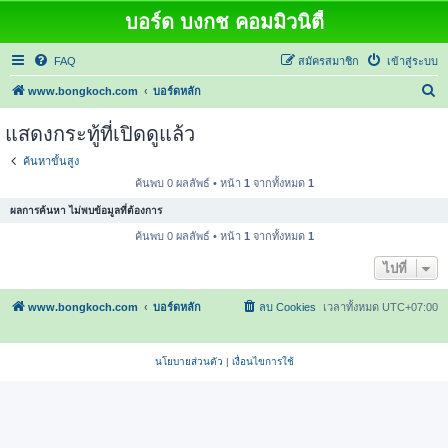
บอร์ด บงกช คอมมิวนิตี้
FAQ
สมัครสมาชิก
เข้าสู่ระบบ
ค้
www.bongkoch.com
บอร์ดหลัก
น
แสดงกระทู้ที่เปิดดูแล้ว
ห
ค้นหาขั้นสูง
า
ค้นพบ 0 ผลลัพธ์ • หน้า
1
จากทั้งหมด
1
ผลการค้นหา ไม่พบข้อมูลที่ต้องการ
ค้นพบ 0 ผลลัพธ์ • หน้า
1
จากทั้งหมด
1
ไปที่
www.bongkoch.com
บอร์ดหลัก
ลบ Cookies
เวลาทั้งหมด
UTC+07:00
นโยบายส่วนตัว
|
เงื่อนไขการใช้