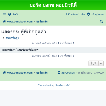
บอร์ด บงกช คอมมิวนิตี้
FAQ
สมัครสมาชิก
เข้าสู่ระบบ
ค้
www.bongkoch.com
บอร์ดหลัก
น
แสดงกระทู้ที่เปิดดูแล้ว
ห
ค้นหาขั้นสูง
า
ค้นพบ 0 ผลลัพธ์ • หน้า
1
จากทั้งหมด
1
ผลการค้นหา ไม่พบข้อมูลที่ต้องการ
ค้นพบ 0 ผลลัพธ์ • หน้า
1
จากทั้งหมด
1
ไปที่
www.bongkoch.com
บอร์ดหลัก
ลบ Cookies
เวลาทั้งหมด
UTC+07:00
นโยบายส่วนตัว
|
เงื่อนไขการใช้