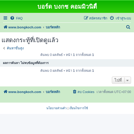
บอร์ด บงกช คอมมิวนิตี้
FAQ
สมัครสมาชิก
เข้าสู่ระบบ
ค้
www.bongkoch.com
บอร์ดหลัก
น
แสดงกระทู้ที่เปิดดูแล้ว
ห
ค้นหาขั้นสูง
า
ค้นพบ 0 ผลลัพธ์ • หน้า
1
จากทั้งหมด
1
ผลการค้นหา ไม่พบข้อมูลที่ต้องการ
ค้นพบ 0 ผลลัพธ์ • หน้า
1
จากทั้งหมด
1
ไปที่
www.bongkoch.com
บอร์ดหลัก
ลบ Cookies
เวลาทั้งหมด
UTC+07:00
นโยบายส่วนตัว
|
เงื่อนไขการใช้