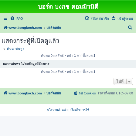
บอร์ด บงกช คอมมิวนิตี้
FAQ
สมัครสมาชิก
เข้าสู่ระบบ
ค้
www.bongkoch.com
บอร์ดหลัก
น
แสดงกระทู้ที่เปิดดูแล้ว
ห
ค้นหาขั้นสูง
า
ค้นพบ 0 ผลลัพธ์ • หน้า
1
จากทั้งหมด
1
ผลการค้นหา ไม่พบข้อมูลที่ต้องการ
ค้นพบ 0 ผลลัพธ์ • หน้า
1
จากทั้งหมด
1
ไปที่
www.bongkoch.com
บอร์ดหลัก
ลบ Cookies
เวลาทั้งหมด
UTC+07:00
นโยบายส่วนตัว
|
เงื่อนไขการใช้