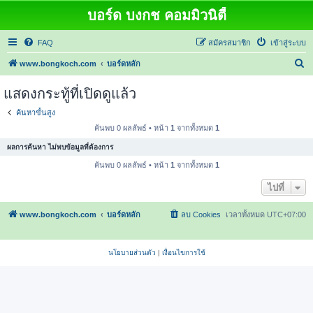
บอร์ด บงกช คอมมิวนิตี้
FAQ
สมัครสมาชิก
เข้าสู่ระบบ
ค้
www.bongkoch.com
บอร์ดหลัก
น
แสดงกระทู้ที่เปิดดูแล้ว
ห
ค้นหาขั้นสูง
า
ค้นพบ 0 ผลลัพธ์ • หน้า
1
จากทั้งหมด
1
ผลการค้นหา ไม่พบข้อมูลที่ต้องการ
ค้นพบ 0 ผลลัพธ์ • หน้า
1
จากทั้งหมด
1
ไปที่
www.bongkoch.com
บอร์ดหลัก
ลบ Cookies
เวลาทั้งหมด
UTC+07:00
นโยบายส่วนตัว
|
เงื่อนไขการใช้