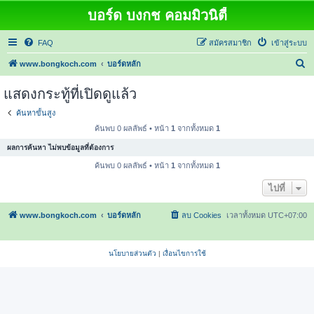
บอร์ด บงกช คอมมิวนิตี้
FAQ
สมัครสมาชิก
เข้าสู่ระบบ
ค้
www.bongkoch.com
บอร์ดหลัก
น
แสดงกระทู้ที่เปิดดูแล้ว
ห
ค้นหาขั้นสูง
า
ค้นพบ 0 ผลลัพธ์ • หน้า
1
จากทั้งหมด
1
ผลการค้นหา ไม่พบข้อมูลที่ต้องการ
ค้นพบ 0 ผลลัพธ์ • หน้า
1
จากทั้งหมด
1
ไปที่
www.bongkoch.com
บอร์ดหลัก
ลบ Cookies
เวลาทั้งหมด
UTC+07:00
นโยบายส่วนตัว
|
เงื่อนไขการใช้