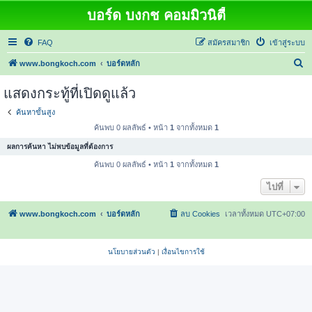
บอร์ด บงกช คอมมิวนิตี้
FAQ
สมัครสมาชิก
เข้าสู่ระบบ
ค้
www.bongkoch.com
บอร์ดหลัก
น
แสดงกระทู้ที่เปิดดูแล้ว
ห
ค้นหาขั้นสูง
า
ค้นพบ 0 ผลลัพธ์ • หน้า
1
จากทั้งหมด
1
ผลการค้นหา ไม่พบข้อมูลที่ต้องการ
ค้นพบ 0 ผลลัพธ์ • หน้า
1
จากทั้งหมด
1
ไปที่
www.bongkoch.com
บอร์ดหลัก
ลบ Cookies
เวลาทั้งหมด
UTC+07:00
นโยบายส่วนตัว
|
เงื่อนไขการใช้