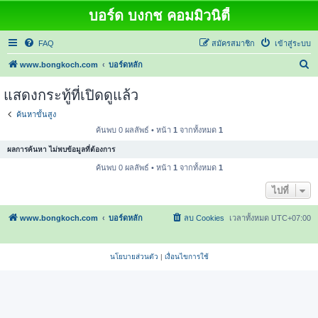
บอร์ด บงกช คอมมิวนิตี้
FAQ
สมัครสมาชิก
เข้าสู่ระบบ
ค้
www.bongkoch.com
บอร์ดหลัก
น
แสดงกระทู้ที่เปิดดูแล้ว
ห
ค้นหาขั้นสูง
า
ค้นพบ 0 ผลลัพธ์ • หน้า
1
จากทั้งหมด
1
ผลการค้นหา ไม่พบข้อมูลที่ต้องการ
ค้นพบ 0 ผลลัพธ์ • หน้า
1
จากทั้งหมด
1
ไปที่
www.bongkoch.com
บอร์ดหลัก
ลบ Cookies
เวลาทั้งหมด
UTC+07:00
นโยบายส่วนตัว
|
เงื่อนไขการใช้