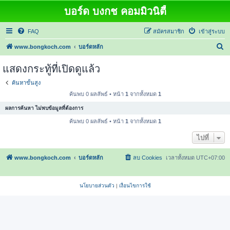
บอร์ด บงกช คอมมิวนิตี้
FAQ
สมัครสมาชิก
เข้าสู่ระบบ
ค้
www.bongkoch.com
บอร์ดหลัก
น
แสดงกระทู้ที่เปิดดูแล้ว
ห
ค้นหาขั้นสูง
า
ค้นพบ 0 ผลลัพธ์ • หน้า
1
จากทั้งหมด
1
ผลการค้นหา ไม่พบข้อมูลที่ต้องการ
ค้นพบ 0 ผลลัพธ์ • หน้า
1
จากทั้งหมด
1
ไปที่
www.bongkoch.com
บอร์ดหลัก
ลบ Cookies
เวลาทั้งหมด
UTC+07:00
นโยบายส่วนตัว
|
เงื่อนไขการใช้