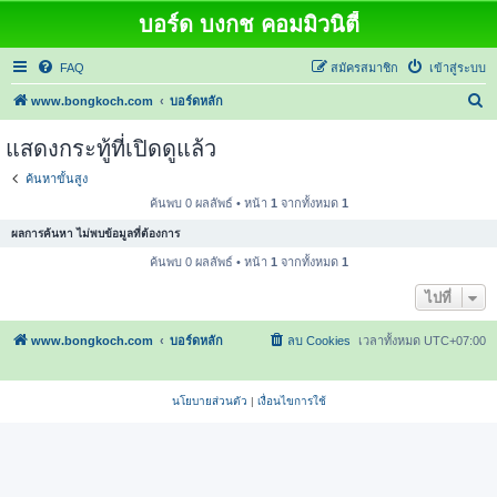
บอร์ด บงกช คอมมิวนิตี้
FAQ
สมัครสมาชิก
เข้าสู่ระบบ
ค้
www.bongkoch.com
บอร์ดหลัก
น
แสดงกระทู้ที่เปิดดูแล้ว
ห
ค้นหาขั้นสูง
า
ค้นพบ 0 ผลลัพธ์ • หน้า
1
จากทั้งหมด
1
ผลการค้นหา ไม่พบข้อมูลที่ต้องการ
ค้นพบ 0 ผลลัพธ์ • หน้า
1
จากทั้งหมด
1
ไปที่
www.bongkoch.com
บอร์ดหลัก
ลบ Cookies
เวลาทั้งหมด
UTC+07:00
นโยบายส่วนตัว
|
เงื่อนไขการใช้