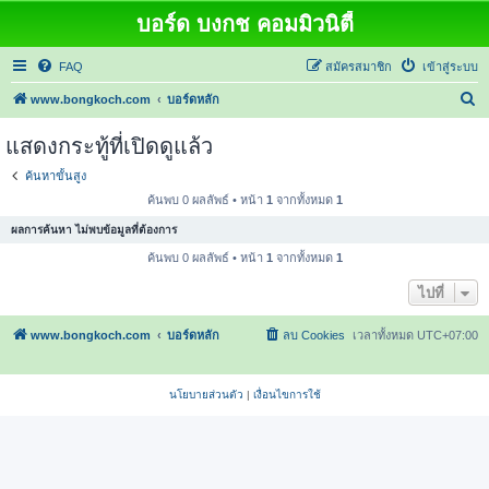
บอร์ด บงกช คอมมิวนิตี้
FAQ
สมัครสมาชิก
เข้าสู่ระบบ
ค้
www.bongkoch.com
บอร์ดหลัก
น
แสดงกระทู้ที่เปิดดูแล้ว
ห
ค้นหาขั้นสูง
า
ค้นพบ 0 ผลลัพธ์ • หน้า
1
จากทั้งหมด
1
ผลการค้นหา ไม่พบข้อมูลที่ต้องการ
ค้นพบ 0 ผลลัพธ์ • หน้า
1
จากทั้งหมด
1
ไปที่
www.bongkoch.com
บอร์ดหลัก
ลบ Cookies
เวลาทั้งหมด
UTC+07:00
นโยบายส่วนตัว
|
เงื่อนไขการใช้