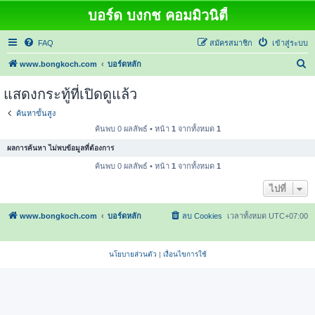
บอร์ด บงกช คอมมิวนิตี้
FAQ
สมัครสมาชิก
เข้าสู่ระบบ
ค้
www.bongkoch.com
บอร์ดหลัก
น
แสดงกระทู้ที่เปิดดูแล้ว
ห
ค้นหาขั้นสูง
า
ค้นพบ 0 ผลลัพธ์ • หน้า
1
จากทั้งหมด
1
ผลการค้นหา ไม่พบข้อมูลที่ต้องการ
ค้นพบ 0 ผลลัพธ์ • หน้า
1
จากทั้งหมด
1
ไปที่
www.bongkoch.com
บอร์ดหลัก
ลบ Cookies
เวลาทั้งหมด
UTC+07:00
นโยบายส่วนตัว
|
เงื่อนไขการใช้