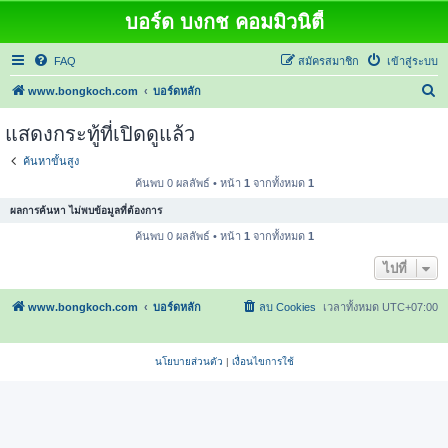
บอร์ด บงกช คอมมิวนิตี้
FAQ
สมัครสมาชิก
เข้าสู่ระบบ
ค้
www.bongkoch.com
บอร์ดหลัก
น
แสดงกระทู้ที่เปิดดูแล้ว
ห
ค้นหาขั้นสูง
า
ค้นพบ 0 ผลลัพธ์ • หน้า
1
จากทั้งหมด
1
ผลการค้นหา ไม่พบข้อมูลที่ต้องการ
ค้นพบ 0 ผลลัพธ์ • หน้า
1
จากทั้งหมด
1
ไปที่
www.bongkoch.com
บอร์ดหลัก
ลบ Cookies
เวลาทั้งหมด
UTC+07:00
นโยบายส่วนตัว
|
เงื่อนไขการใช้