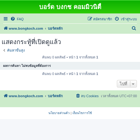
บอร์ด บงกช คอมมิวนิตี้
FAQ
สมัครสมาชิก
เข้าสู่ระบบ
ค้
www.bongkoch.com
บอร์ดหลัก
น
แสดงกระทู้ที่เปิดดูแล้ว
ห
ค้นหาขั้นสูง
า
ค้นพบ 0 ผลลัพธ์ • หน้า
1
จากทั้งหมด
1
ผลการค้นหา ไม่พบข้อมูลที่ต้องการ
ค้นพบ 0 ผลลัพธ์ • หน้า
1
จากทั้งหมด
1
ไปที่
www.bongkoch.com
บอร์ดหลัก
ลบ Cookies
เวลาทั้งหมด
UTC+07:00
นโยบายส่วนตัว
|
เงื่อนไขการใช้