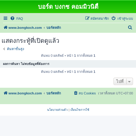
บอร์ด บงกช คอมมิวนิตี้
FAQ
สมัครสมาชิก
เข้าสู่ระบบ
ค้
www.bongkoch.com
บอร์ดหลัก
น
แสดงกระทู้ที่เปิดดูแล้ว
ห
ค้นหาขั้นสูง
า
ค้นพบ 0 ผลลัพธ์ • หน้า
1
จากทั้งหมด
1
ผลการค้นหา ไม่พบข้อมูลที่ต้องการ
ค้นพบ 0 ผลลัพธ์ • หน้า
1
จากทั้งหมด
1
ไปที่
www.bongkoch.com
บอร์ดหลัก
ลบ Cookies
เวลาทั้งหมด
UTC+07:00
นโยบายส่วนตัว
|
เงื่อนไขการใช้