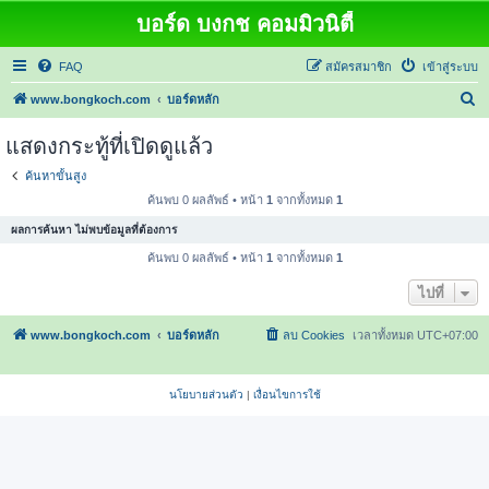
บอร์ด บงกช คอมมิวนิตี้
FAQ
สมัครสมาชิก
เข้าสู่ระบบ
ค้
www.bongkoch.com
บอร์ดหลัก
น
แสดงกระทู้ที่เปิดดูแล้ว
ห
ค้นหาขั้นสูง
า
ค้นพบ 0 ผลลัพธ์ • หน้า
1
จากทั้งหมด
1
ผลการค้นหา ไม่พบข้อมูลที่ต้องการ
ค้นพบ 0 ผลลัพธ์ • หน้า
1
จากทั้งหมด
1
ไปที่
www.bongkoch.com
บอร์ดหลัก
ลบ Cookies
เวลาทั้งหมด
UTC+07:00
นโยบายส่วนตัว
|
เงื่อนไขการใช้