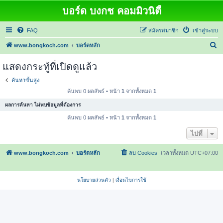
บอร์ด บงกช คอมมิวนิตี้
FAQ
สมัครสมาชิก
เข้าสู่ระบบ
ค้
www.bongkoch.com
บอร์ดหลัก
น
แสดงกระทู้ที่เปิดดูแล้ว
ห
ค้นหาขั้นสูง
า
ค้นพบ 0 ผลลัพธ์ • หน้า
1
จากทั้งหมด
1
ผลการค้นหา ไม่พบข้อมูลที่ต้องการ
ค้นพบ 0 ผลลัพธ์ • หน้า
1
จากทั้งหมด
1
ไปที่
www.bongkoch.com
บอร์ดหลัก
ลบ Cookies
เวลาทั้งหมด
UTC+07:00
นโยบายส่วนตัว
|
เงื่อนไขการใช้