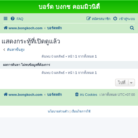
บอร์ด บงกช คอมมิวนิตี้
FAQ
สมัครสมาชิก
เข้าสู่ระบบ
ค้
www.bongkoch.com
บอร์ดหลัก
น
แสดงกระทู้ที่เปิดดูแล้ว
ห
ค้นหาขั้นสูง
า
ค้นพบ 0 ผลลัพธ์ • หน้า
1
จากทั้งหมด
1
ผลการค้นหา ไม่พบข้อมูลที่ต้องการ
ค้นพบ 0 ผลลัพธ์ • หน้า
1
จากทั้งหมด
1
ไปที่
www.bongkoch.com
บอร์ดหลัก
ลบ Cookies
เวลาทั้งหมด
UTC+07:00
นโยบายส่วนตัว
|
เงื่อนไขการใช้