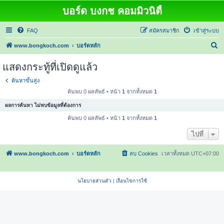
บอร์ด บงกช คอมมิวนิตี้
FAQ
สมัครสมาชิก
เข้าสู่ระบบ
ค้
www.bongkoch.com
บอร์ดหลัก
น
แสดงกระทู้ที่เปิดดูแล้ว
ห
ค้นหาขั้นสูง
า
ค้นพบ 0 ผลลัพธ์ • หน้า
1
จากทั้งหมด
1
ผลการค้นหา ไม่พบข้อมูลที่ต้องการ
ค้นพบ 0 ผลลัพธ์ • หน้า
1
จากทั้งหมด
1
ไปที่
www.bongkoch.com
บอร์ดหลัก
ลบ Cookies
เวลาทั้งหมด
UTC+07:00
นโยบายส่วนตัว
|
เงื่อนไขการใช้