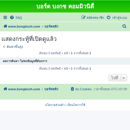
บอร์ด บงกช คอมมิวนิตี้
FAQ
สมัครสมาชิก
เข้าสู่ระบบ
ค้
www.bongkoch.com
บอร์ดหลัก
น
แสดงกระทู้ที่เปิดดูแล้ว
ห
ค้นหาขั้นสูง
า
ค้นพบ 0 ผลลัพธ์ • หน้า
1
จากทั้งหมด
1
ผลการค้นหา ไม่พบข้อมูลที่ต้องการ
ค้นพบ 0 ผลลัพธ์ • หน้า
1
จากทั้งหมด
1
ไปที่
www.bongkoch.com
บอร์ดหลัก
ลบ Cookies
เวลาทั้งหมด
UTC+07:00
นโยบายส่วนตัว
|
เงื่อนไขการใช้