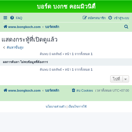
บอร์ด บงกช คอมมิวนิตี้
FAQ
สมัครสมาชิก
เข้าสู่ระบบ
ค้
www.bongkoch.com
บอร์ดหลัก
น
แสดงกระทู้ที่เปิดดูแล้ว
ห
ค้นหาขั้นสูง
า
ค้นพบ 0 ผลลัพธ์ • หน้า
1
จากทั้งหมด
1
ผลการค้นหา ไม่พบข้อมูลที่ต้องการ
ค้นพบ 0 ผลลัพธ์ • หน้า
1
จากทั้งหมด
1
ไปที่
www.bongkoch.com
บอร์ดหลัก
ลบ Cookies
เวลาทั้งหมด
UTC+07:00
นโยบายส่วนตัว
|
เงื่อนไขการใช้