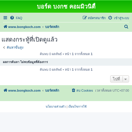
บอร์ด บงกช คอมมิวนิตี้
FAQ
สมัครสมาชิก
เข้าสู่ระบบ
ค้
www.bongkoch.com
บอร์ดหลัก
น
แสดงกระทู้ที่เปิดดูแล้ว
ห
ค้นหาขั้นสูง
า
ค้นพบ 0 ผลลัพธ์ • หน้า
1
จากทั้งหมด
1
ผลการค้นหา ไม่พบข้อมูลที่ต้องการ
ค้นพบ 0 ผลลัพธ์ • หน้า
1
จากทั้งหมด
1
ไปที่
www.bongkoch.com
บอร์ดหลัก
ลบ Cookies
เวลาทั้งหมด
UTC+07:00
นโยบายส่วนตัว
|
เงื่อนไขการใช้