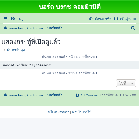
บอร์ด บงกช คอมมิวนิตี้
FAQ
สมัครสมาชิก
เข้าสู่ระบบ
ค้
www.bongkoch.com
บอร์ดหลัก
น
แสดงกระทู้ที่เปิดดูแล้ว
ห
ค้นหาขั้นสูง
า
ค้นพบ 0 ผลลัพธ์ • หน้า
1
จากทั้งหมด
1
ผลการค้นหา ไม่พบข้อมูลที่ต้องการ
ค้นพบ 0 ผลลัพธ์ • หน้า
1
จากทั้งหมด
1
ไปที่
www.bongkoch.com
บอร์ดหลัก
ลบ Cookies
เวลาทั้งหมด
UTC+07:00
นโยบายส่วนตัว
|
เงื่อนไขการใช้