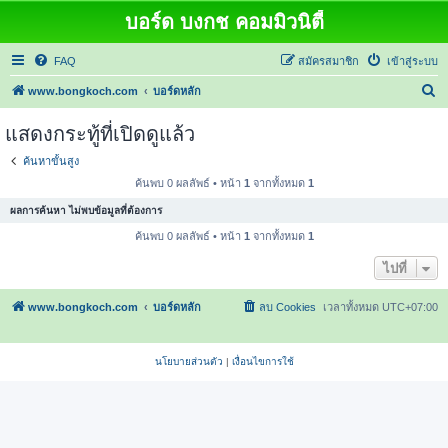
บอร์ด บงกช คอมมิวนิตี้
FAQ
สมัครสมาชิก
เข้าสู่ระบบ
ค้
www.bongkoch.com
บอร์ดหลัก
น
แสดงกระทู้ที่เปิดดูแล้ว
ห
ค้นหาขั้นสูง
า
ค้นพบ 0 ผลลัพธ์ • หน้า
1
จากทั้งหมด
1
ผลการค้นหา ไม่พบข้อมูลที่ต้องการ
ค้นพบ 0 ผลลัพธ์ • หน้า
1
จากทั้งหมด
1
ไปที่
www.bongkoch.com
บอร์ดหลัก
ลบ Cookies
เวลาทั้งหมด
UTC+07:00
นโยบายส่วนตัว
|
เงื่อนไขการใช้