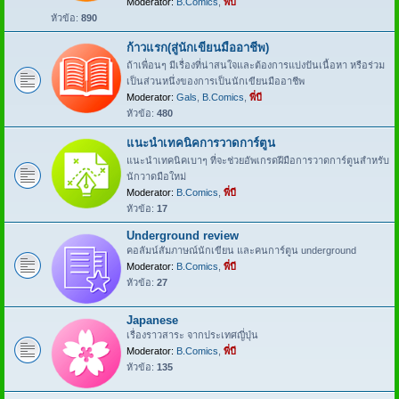
Moderator:
B.Comics
,
พี่บี
หัวข้อ:
890
ก้าวแรก(สู่นักเขียนมืออาชีพ)
ถ้าเพื่อนๆ มีเรื่องที่น่าสนใจและต้องการแบ่งปันเนื้อหา หรือร่วม
เป็นส่วนหนึ่งของการเป็นนักเขียนมืออาชีพ
Moderator:
Gals
,
B.Comics
,
พี่บี
หัวข้อ:
480
แนะนำเทคนิคการวาดการ์ตูน
แนะนำเทคนิคเบาๆ ที่จะช่วยอัพเกรดฝีมือการวาดการ์ตูนสำหรับ
นักวาดมือใหม่
Moderator:
B.Comics
,
พี่บี
หัวข้อ:
17
Underground review
คอลัมน์สัมภาษณ์นักเขียน และคนการ์ตูน underground
Moderator:
B.Comics
,
พี่บี
หัวข้อ:
27
Japanese
เรื่องราวสาระ จากประเทศญี่ปุ่น
Moderator:
B.Comics
,
พี่บี
หัวข้อ:
135