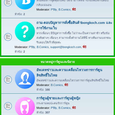
หรือต้องการพูดคุยกับพี่บี ให้เข้ามาได้ที่นี่ รับรองพี่บีจะรีบตอบ
กลับแน่นอน
Moderator:
P'Bly
,
B.Comics
,
พี่บี
หัวข้อ:
2
ถาม-ตอบปัญหาการสั่งซื้อสินค้าbongkoch.com และ
การใช้งานเว็บ
หากเพื่อนๆ มีปัญหาการสั่งซื้อ ไม่ว่าจะเป็นความล่าช้า หรือข้อ
สงสัยต่างๆ เพื่อนๆ สามารถตั้งคำถามได้ที่นี่ ทางทีมงานบงกชจะ
รีบตอบให้เร็วที่สุดค่ะ
Moderator:
P'Bly
,
B.Comics
,
support@bongkoch.com
,
พี่บี
หัวข้อ:
2
หมวดหมู่การ์ตูนและนิยาย
อัพเดทข่าวและความเคลื่อนไหววงการการ์ตูน
ลิขสิทธิ์ในไทย
อัพเดทข่าวและความเคลื่อนไหววงการการ์ตูนลิขสิทธิ์ในไทย
Moderator:
B.Comics
,
พี่บี
หัวข้อ:
166
การ์ตูนผู้ชายและการ์ตูนผู้หญิง
กระดานพบปะคนรักการ์ตูน
Moderator:
P'Bly
,
B.Comics
,
พี่บี
หัวข้อ:
307