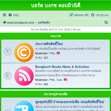
บอร์ด บงกช คอมมิวนิตี้
FAQ
สมัครสมาชิก
เข้าสู่ระบบ
ค้
www.bongkoch.com
บอร์ดหลัก
น
วันเวลาปัจจุบัน ศุกร์ 07 ส.ค. 2026 3:38 am
ห
ประกาศ
า
ประกาศลิขสิทธิ์ใหม่
ข่าวลิขสิทธิ์ใหม่ที่ทางบริษัท บงกช พับลิชชื่ง จำกัดได้สิทธิ์
Moderator:
P'Bly
,
พี่บี
หัวข้อ:
307
Bongkoch Books News & Activities
อัพเดทข่าวบงกชบุ๊คส์ ความเคลื่อนไหว และกิจกรรมพิเศษ
ตลอดจนร่วมสนุกชิงรางวัลพร้อมของรางวัลมากมาย
Moderator:
P'Bly
,
Gals
,
พี่บี
หัวข้อ:
856
หมวดหมู่ช่วยเหลือ
พูดคุยกับพี่บี กำหนดออกหนังสือ เสนอลิขสิทธิ์ใหม่
เพื่อนๆ คนไหนต้องการสอบถาม มีคำถามสงสัยเรื่องหนังสือ