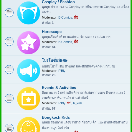
Cosplay / Fashion
พูดคุย ข่าวสารงาน Cosplay แบ่งปันภาพถ่าย Cosplay และเรื่อง
แฟชั่น
Moderator:
B.Comics
,
พี่บี
หัวข้อ:
1
Horoscope
พูดคุยเรื่องคำทำนายแสนน่ารัก บอกเลยแม่นมากๆ
Moderator:
B.Comics
,
พี่บี
หัวข้อ:
64
โปรโมชั่นพิเศษ
พบกับโปรโมชั่น ส่วนลด และสิทธิพิเศษต่างๆ มากมาย
Moderator:
P'Bly
หัวข้อ:
25
Events & Activities
ติดตามงานจำหน่ายสินค้าราคาพิเศษจากบงกช กิจกรรมและอี
เวนท์ต่างๆ ที่น่าสนใจ ผ่านหัวข้อนี้
Moderator:
P'Bly
,
พี่บี
,
b_kids
หัวข้อ:
67
Bongkoch Kids
พูดคุย สอบถาม แจ้งข่าวสารเกี่ยวกับเด็ก แนะนำหนังสือสำหรับ
น้องๆ หนูๆ วัยน่ารัก