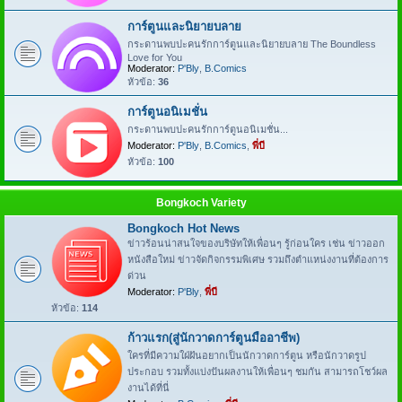
การ์ตูนและนิยายบลาย
กระดานพบปะคนรักการ์ตูนและนิยายบลาย The Boundless
Love for You
Moderator:
P'Bly
,
B.Comics
หัวข้อ:
36
การ์ตูนอนิเมชั่น
กระดานพบปะคนรักการ์ตูนอนิเมชั่น...
Moderator:
P'Bly
,
B.Comics
,
พี่บี
หัวข้อ:
100
Bongkoch Variety
Bongkoch Hot News
ข่าวร้อนน่าสนใจของบริษัทให้เพื่อนๆ รู้ก่อนใคร เช่น ข่าวออก
หนังสือใหม่ ข่าวจัดกิจกรรมพิเศษ รวมถึงตำแหน่งงานที่ต้องการ
ด่วน
Moderator:
P'Bly
,
พี่บี
หัวข้อ:
114
ก้าวแรก(สู่นักวาดการ์ตูนมืออาชีพ)
ใครที่มีความใฝ่ฝันอยากเป็นนักวาดการ์ตูน หรือนักวาดรูป
ประกอบ รวมทั้งแบ่งปันผลงานให้เพื่อนๆ ชมกัน สามารถโชว์ผล
งานได้ที่นี่