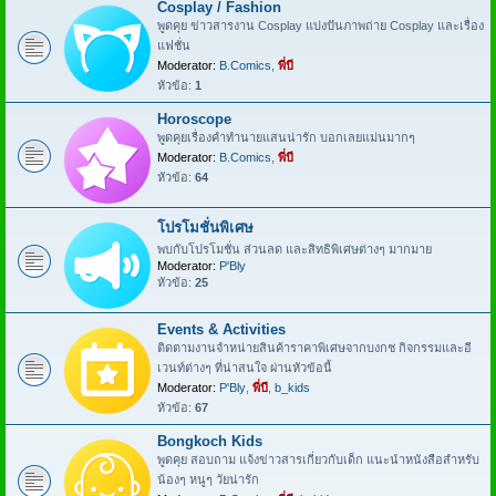
Cosplay / Fashion
พูดคุย ข่าวสารงาน Cosplay แบ่งปันภาพถ่าย Cosplay และเรื่อง
แฟชั่น
Moderator:
B.Comics
,
พี่บี
หัวข้อ:
1
Horoscope
พูดคุยเรื่องคำทำนายแสนน่ารัก บอกเลยแม่นมากๆ
Moderator:
B.Comics
,
พี่บี
หัวข้อ:
64
โปรโมชั่นพิเศษ
พบกับโปรโมชั่น ส่วนลด และสิทธิพิเศษต่างๆ มากมาย
Moderator:
P'Bly
หัวข้อ:
25
Events & Activities
ติดตามงานจำหน่ายสินค้าราคาพิเศษจากบงกช กิจกรรมและอี
เวนท์ต่างๆ ที่น่าสนใจ ผ่านหัวข้อนี้
Moderator:
P'Bly
,
พี่บี
,
b_kids
หัวข้อ:
67
Bongkoch Kids
พูดคุย สอบถาม แจ้งข่าวสารเกี่ยวกับเด็ก แนะนำหนังสือสำหรับ
น้องๆ หนูๆ วัยน่ารัก