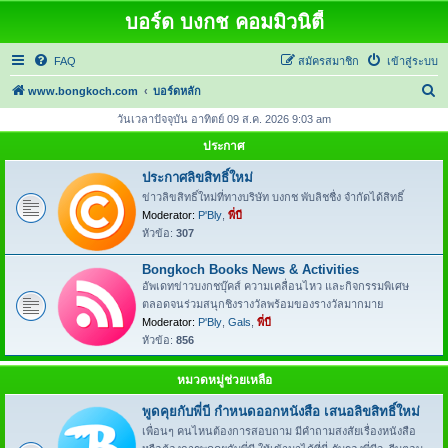
บอร์ด บงกช คอมมิวนิตี้
FAQ
สมัครสมาชิก
เข้าสู่ระบบ
ค้
www.bongkoch.com
บอร์ดหลัก
น
วันเวลาปัจจุบัน อาทิตย์ 09 ส.ค. 2026 9:03 am
ห
ประกาศ
า
ประกาศลิขสิทธิ์ใหม่
ข่าวลิขสิทธิ์ใหม่ที่ทางบริษัท บงกช พับลิชชื่ง จำกัดได้สิทธิ์
Moderator:
P'Bly
,
พี่บี
หัวข้อ:
307
Bongkoch Books News & Activities
อัพเดทข่าวบงกชบุ๊คส์ ความเคลื่อนไหว และกิจกรรมพิเศษ
ตลอดจนร่วมสนุกชิงรางวัลพร้อมของรางวัลมากมาย
Moderator:
P'Bly
,
Gals
,
พี่บี
หัวข้อ:
856
หมวดหมู่ช่วยเหลือ
พูดคุยกับพี่บี กำหนดออกหนังสือ เสนอลิขสิทธิ์ใหม่
เพื่อนๆ คนไหนต้องการสอบถาม มีคำถามสงสัยเรื่องหนังสือ