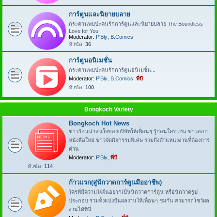
การ์ตูนและนิยายบลาย
กระดานพบปะคนรักการ์ตูนและนิยายบลาย The Boundless
Love for You
Moderator:
P'Bly
,
B.Comics
หัวข้อ:
36
การ์ตูนอนิเมชั่น
กระดานพบปะคนรักการ์ตูนอนิเมชั่น...
Moderator:
P'Bly
,
B.Comics
,
พี่บี
หัวข้อ:
100
Bongkoch Variety
Bongkoch Hot News
ข่าวร้อนน่าสนใจของบริษัทให้เพื่อนๆ รู้ก่อนใคร เช่น ข่าวออก
หนังสือใหม่ ข่าวจัดกิจกรรมพิเศษ รวมถึงตำแหน่งงานที่ต้องการ
ด่วน
Moderator:
P'Bly
,
พี่บี
หัวข้อ:
114
ก้าวแรก(สู่นักวาดการ์ตูนมืออาชีพ)
ใครที่มีความใฝ่ฝันอยากเป็นนักวาดการ์ตูน หรือนักวาดรูป
ประกอบ รวมทั้งแบ่งปันผลงานให้เพื่อนๆ ชมกัน สามารถโชว์ผล
งานได้ที่นี่