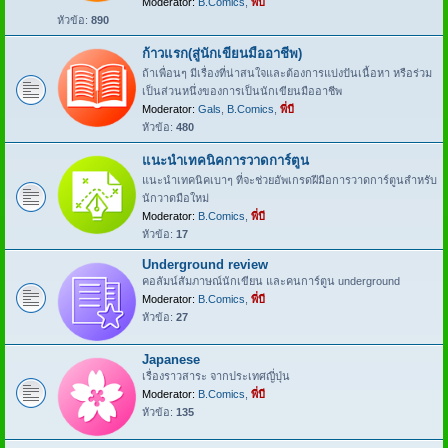
Moderator:
B.Comics
,
พี่บี
หัวข้อ:
890
ก้าวแรก(สู่นักเขียนมืออาชีพ)
ถ้าเพื่อนๆ มีเรื่องที่น่าสนใจและต้องการแบ่งปันเนื้อหา หรือร่วม
เป็นส่วนหนึ่งของการเป็นนักเขียนมืออาชีพ
Moderator:
Gals
,
B.Comics
,
พี่บี
หัวข้อ:
480
แนะนำเทคนิคการวาดการ์ตูน
แนะนำเทคนิคเบาๆ ที่จะช่วยอัพเกรดฝีมือการวาดการ์ตูนสำหรับ
นักวาดมือใหม่
Moderator:
B.Comics
,
พี่บี
หัวข้อ:
17
Underground review
คอลัมน์สัมภาษณ์นักเขียน และคนการ์ตูน underground
Moderator:
B.Comics
,
พี่บี
หัวข้อ:
27
Japanese
เรื่องราวสาระ จากประเทศญี่ปุ่น
Moderator:
B.Comics
,
พี่บี
หัวข้อ:
135