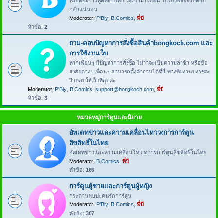
หรือต้องการพูดคุยกับพี่บี ให้เข้ามาได้ที่นี่ รับรองพี่บีจะรีบตอบ
กลับแน่นอน
Moderator:
P'Bly
,
B.Comics
,
พี่บี
หัวข้อ:
2
ถาม-ตอบปัญหาการสั่งซื้อสินค้าbongkoch.com และ
การใช้งานเว็บ
หากเพื่อนๆ มีปัญหาการสั่งซื้อ ไม่ว่าจะเป็นความล่าช้า หรือข้อ
สงสัยต่างๆ เพื่อนๆ สามารถตั้งคำถามได้ที่นี่ ทางทีมงานบงกชจะ
รีบตอบให้เร็วที่สุดค่ะ
Moderator:
P'Bly
,
B.Comics
,
support@bongkoch.com
,
พี่บี
หัวข้อ:
3
หมวดหมู่การ์ตูนและนิยาย
อัพเดทข่าวและความเคลื่อนไหววงการการ์ตูน
ลิขสิทธิ์ในไทย
อัพเดทข่าวและความเคลื่อนไหววงการการ์ตูนลิขสิทธิ์ในไทย
Moderator:
B.Comics
,
พี่บี
หัวข้อ:
166
การ์ตูนผู้ชายและการ์ตูนผู้หญิง
กระดานพบปะคนรักการ์ตูน
Moderator:
P'Bly
,
B.Comics
,
พี่บี
หัวข้อ:
307