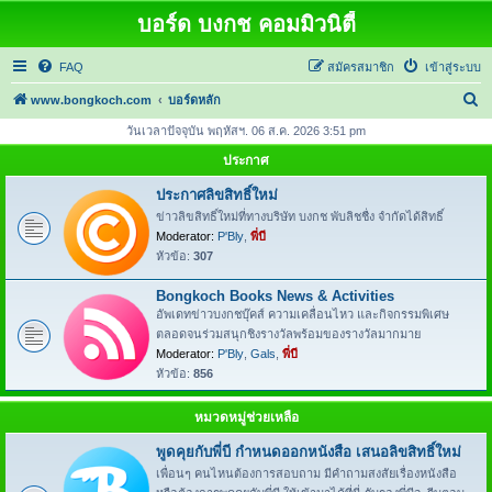
บอร์ด บงกช คอมมิวนิตี้
FAQ
สมัครสมาชิก
เข้าสู่ระบบ
ค้
www.bongkoch.com
บอร์ดหลัก
น
วันเวลาปัจจุบัน พฤหัสฯ. 06 ส.ค. 2026 3:51 pm
ห
ประกาศ
า
ประกาศลิขสิทธิ์ใหม่
ข่าวลิขสิทธิ์ใหม่ที่ทางบริษัท บงกช พับลิชชื่ง จำกัดได้สิทธิ์
Moderator:
P'Bly
,
พี่บี
หัวข้อ:
307
Bongkoch Books News & Activities
อัพเดทข่าวบงกชบุ๊คส์ ความเคลื่อนไหว และกิจกรรมพิเศษ
ตลอดจนร่วมสนุกชิงรางวัลพร้อมของรางวัลมากมาย
Moderator:
P'Bly
,
Gals
,
พี่บี
หัวข้อ:
856
หมวดหมู่ช่วยเหลือ
พูดคุยกับพี่บี กำหนดออกหนังสือ เสนอลิขสิทธิ์ใหม่
เพื่อนๆ คนไหนต้องการสอบถาม มีคำถามสงสัยเรื่องหนังสือ