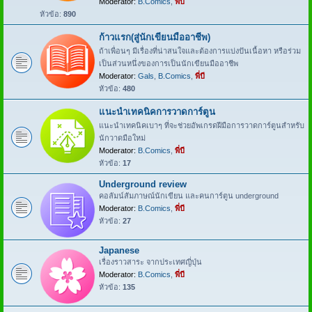
Moderator:
B.Comics
,
พี่บี
หัวข้อ:
890
ก้าวแรก(สู่นักเขียนมืออาชีพ)
ถ้าเพื่อนๆ มีเรื่องที่น่าสนใจและต้องการแบ่งปันเนื้อหา หรือร่วม
เป็นส่วนหนึ่งของการเป็นนักเขียนมืออาชีพ
Moderator:
Gals
,
B.Comics
,
พี่บี
หัวข้อ:
480
แนะนำเทคนิคการวาดการ์ตูน
แนะนำเทคนิคเบาๆ ที่จะช่วยอัพเกรดฝีมือการวาดการ์ตูนสำหรับ
นักวาดมือใหม่
Moderator:
B.Comics
,
พี่บี
หัวข้อ:
17
Underground review
คอลัมน์สัมภาษณ์นักเขียน และคนการ์ตูน underground
Moderator:
B.Comics
,
พี่บี
หัวข้อ:
27
Japanese
เรื่องราวสาระ จากประเทศญี่ปุ่น
Moderator:
B.Comics
,
พี่บี
หัวข้อ:
135