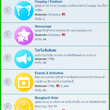
Cosplay / Fashion
พูดคุย ข่าวสารงาน Cosplay แบ่งปันภาพถ่าย Cosplay และเรื่อง
แฟชั่น
Moderator:
B.Comics
,
พี่บี
หัวข้อ:
1
Horoscope
พูดคุยเรื่องคำทำนายแสนน่ารัก บอกเลยแม่นมากๆ
Moderator:
B.Comics
,
พี่บี
หัวข้อ:
64
โปรโมชั่นพิเศษ
พบกับโปรโมชั่น ส่วนลด และสิทธิพิเศษต่างๆ มากมาย
Moderator:
P'Bly
หัวข้อ:
25
Events & Activities
ติดตามงานจำหน่ายสินค้าราคาพิเศษจากบงกช กิจกรรมและอี
เวนท์ต่างๆ ที่น่าสนใจ ผ่านหัวข้อนี้
Moderator:
P'Bly
,
พี่บี
,
b_kids
หัวข้อ:
67
Bongkoch Kids
พูดคุย สอบถาม แจ้งข่าวสารเกี่ยวกับเด็ก แนะนำหนังสือสำหรับ
น้องๆ หนูๆ วัยน่ารัก