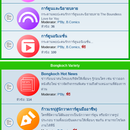
การ์ตูนและนิยายบลาย
กระดานพบปะคนรักการ์ตูนและนิยายบลาย The Boundless
Love for You
Moderator:
P'Bly
,
B.Comics
หัวข้อ:
36
การ์ตูนอนิเมชั่น
กระดานพบปะคนรักการ์ตูนอนิเมชั่น...
Moderator:
P'Bly
,
B.Comics
,
พี่บี
หัวข้อ:
100
Bongkoch Variety
Bongkoch Hot News
ข่าวร้อนน่าสนใจของบริษัทให้เพื่อนๆ รู้ก่อนใคร เช่น ข่าวออก
หนังสือใหม่ ข่าวจัดกิจกรรมพิเศษ รวมถึงตำแหน่งงานที่ต้องการ
ด่วน
Moderator:
P'Bly
,
พี่บี
หัวข้อ:
114
ก้าวแรก(สู่นักวาดการ์ตูนมืออาชีพ)
ใครที่มีความใฝ่ฝันอยากเป็นนักวาดการ์ตูน หรือนักวาดรูป
ประกอบ รวมทั้งแบ่งปันผลงานให้เพื่อนๆ ชมกัน สามารถโชว์ผล
งานได้ที่นี่