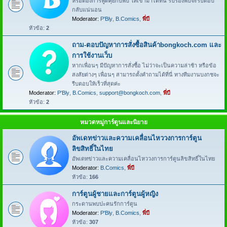
หรือต้องการพูดคุยกับพี่บี ให้เข้ามาได้ที่นี่ รับรองพี่บีจะรีบตอบ
กลับแน่นอน
Moderator:
P'Bly
,
B.Comics
,
พี่บี
หัวข้อ:
2
ถาม-ตอบปัญหาการสั่งซื้อสินค้าbongkoch.com และ
การใช้งานเว็บ
หากเพื่อนๆ มีปัญหาการสั่งซื้อ ไม่ว่าจะเป็นความล่าช้า หรือข้อ
สงสัยต่างๆ เพื่อนๆ สามารถตั้งคำถามได้ที่นี่ ทางทีมงานบงกชจะ
รีบตอบให้เร็วที่สุดค่ะ
Moderator:
P'Bly
,
B.Comics
,
support@bongkoch.com
,
พี่บี
หัวข้อ:
2
หมวดหมู่การ์ตูนและนิยาย
อัพเดทข่าวและความเคลื่อนไหววงการการ์ตูน
ลิขสิทธิ์ในไทย
อัพเดทข่าวและความเคลื่อนไหววงการการ์ตูนลิขสิทธิ์ในไทย
Moderator:
B.Comics
,
พี่บี
หัวข้อ:
166
การ์ตูนผู้ชายและการ์ตูนผู้หญิง
กระดานพบปะคนรักการ์ตูน
Moderator:
P'Bly
,
B.Comics
,
พี่บี
หัวข้อ:
307