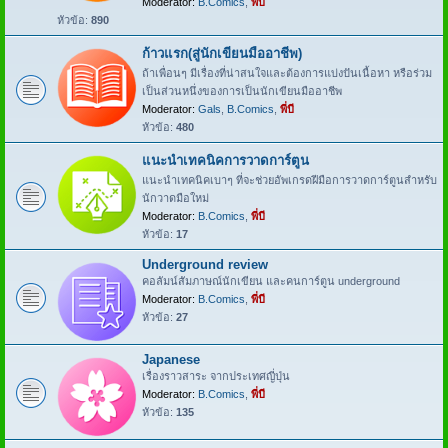
Moderator:
B.Comics
,
พี่บี
หัวข้อ:
890
ก้าวแรก(สู่นักเขียนมืออาชีพ)
ถ้าเพื่อนๆ มีเรื่องที่น่าสนใจและต้องการแบ่งปันเนื้อหา หรือร่วม
เป็นส่วนหนึ่งของการเป็นนักเขียนมืออาชีพ
Moderator:
Gals
,
B.Comics
,
พี่บี
หัวข้อ:
480
แนะนำเทคนิคการวาดการ์ตูน
แนะนำเทคนิคเบาๆ ที่จะช่วยอัพเกรดฝีมือการวาดการ์ตูนสำหรับ
นักวาดมือใหม่
Moderator:
B.Comics
,
พี่บี
หัวข้อ:
17
Underground review
คอลัมน์สัมภาษณ์นักเขียน และคนการ์ตูน underground
Moderator:
B.Comics
,
พี่บี
หัวข้อ:
27
Japanese
เรื่องราวสาระ จากประเทศญี่ปุ่น
Moderator:
B.Comics
,
พี่บี
หัวข้อ:
135