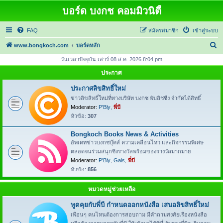
บอร์ด บงกช คอมมิวนิตี้
FAQ
สมัครสมาชิก
เข้าสู่ระบบ
ค้
www.bongkoch.com
บอร์ดหลัก
น
วันเวลาปัจจุบัน เสาร์ 08 ส.ค. 2026 8:04 pm
ห
ประกาศ
า
ประกาศลิขสิทธิ์ใหม่
ข่าวลิขสิทธิ์ใหม่ที่ทางบริษัท บงกช พับลิชชื่ง จำกัดได้สิทธิ์
Moderator:
P'Bly
,
พี่บี
หัวข้อ:
307
Bongkoch Books News & Activities
อัพเดทข่าวบงกชบุ๊คส์ ความเคลื่อนไหว และกิจกรรมพิเศษ
ตลอดจนร่วมสนุกชิงรางวัลพร้อมของรางวัลมากมาย
Moderator:
P'Bly
,
Gals
,
พี่บี
หัวข้อ:
856
หมวดหมู่ช่วยเหลือ
พูดคุยกับพี่บี กำหนดออกหนังสือ เสนอลิขสิทธิ์ใหม่
เพื่อนๆ คนไหนต้องการสอบถาม มีคำถามสงสัยเรื่องหนังสือ