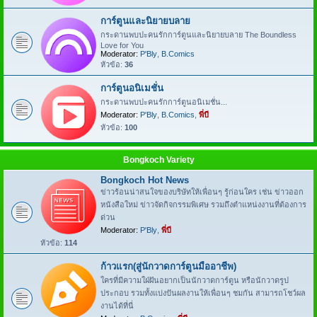
การ์ตูนและนิยายบลาย
กระดานพบปะคนรักการ์ตูนและนิยายบลาย The Boundless
Love for You
Moderator:
P'Bly
,
B.Comics
หัวข้อ:
36
การ์ตูนอนิเมชั่น
กระดานพบปะคนรักการ์ตูนอนิเมชั่น...
Moderator:
P'Bly
,
B.Comics
,
พี่บี
หัวข้อ:
100
Bongkoch Variety
Bongkoch Hot News
ข่าวร้อนน่าสนใจของบริษัทให้เพื่อนๆ รู้ก่อนใคร เช่น ข่าวออก
หนังสือใหม่ ข่าวจัดกิจกรรมพิเศษ รวมถึงตำแหน่งงานที่ต้องการ
ด่วน
Moderator:
P'Bly
,
พี่บี
หัวข้อ:
114
ก้าวแรก(สู่นักวาดการ์ตูนมืออาชีพ)
ใครที่มีความใฝ่ฝันอยากเป็นนักวาดการ์ตูน หรือนักวาดรูป
ประกอบ รวมทั้งแบ่งปันผลงานให้เพื่อนๆ ชมกัน สามารถโชว์ผล
งานได้ที่นี่