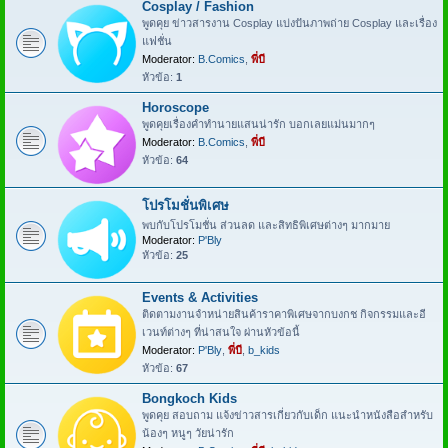
Cosplay / Fashion
พูดคุย ข่าวสารงาน Cosplay แบ่งปันภาพถ่าย Cosplay และเรื่อง
แฟชั่น
Moderator:
B.Comics
,
พี่บี
หัวข้อ:
1
Horoscope
พูดคุยเรื่องคำทำนายแสนน่ารัก บอกเลยแม่นมากๆ
Moderator:
B.Comics
,
พี่บี
หัวข้อ:
64
โปรโมชั่นพิเศษ
พบกับโปรโมชั่น ส่วนลด และสิทธิพิเศษต่างๆ มากมาย
Moderator:
P'Bly
หัวข้อ:
25
Events & Activities
ติดตามงานจำหน่ายสินค้าราคาพิเศษจากบงกช กิจกรรมและอี
เวนท์ต่างๆ ที่น่าสนใจ ผ่านหัวข้อนี้
Moderator:
P'Bly
,
พี่บี
,
b_kids
หัวข้อ:
67
Bongkoch Kids
พูดคุย สอบถาม แจ้งข่าวสารเกี่ยวกับเด็ก แนะนำหนังสือสำหรับ
น้องๆ หนูๆ วัยน่ารัก