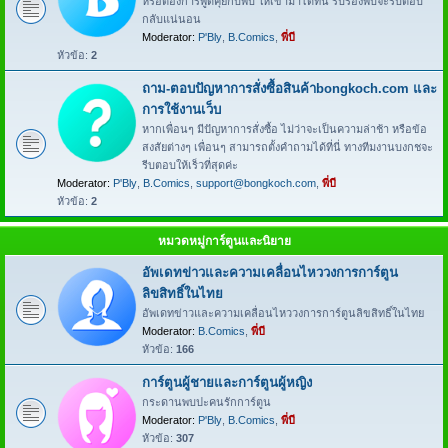
หรือต้องการพูดคุยกับพี่บี ให้เข้ามาได้ที่นี่ รับรองพี่บีจะรีบตอบ
กลับแน่นอน
Moderator:
P'Bly
,
B.Comics
,
พี่บี
หัวข้อ:
2
ถาม-ตอบปัญหาการสั่งซื้อสินค้าbongkoch.com และ
การใช้งานเว็บ
หากเพื่อนๆ มีปัญหาการสั่งซื้อ ไม่ว่าจะเป็นความล่าช้า หรือข้อ
สงสัยต่างๆ เพื่อนๆ สามารถตั้งคำถามได้ที่นี่ ทางทีมงานบงกชจะ
รีบตอบให้เร็วที่สุดค่ะ
Moderator:
P'Bly
,
B.Comics
,
support@bongkoch.com
,
พี่บี
หัวข้อ:
2
หมวดหมู่การ์ตูนและนิยาย
อัพเดทข่าวและความเคลื่อนไหววงการการ์ตูน
ลิขสิทธิ์ในไทย
อัพเดทข่าวและความเคลื่อนไหววงการการ์ตูนลิขสิทธิ์ในไทย
Moderator:
B.Comics
,
พี่บี
หัวข้อ:
166
การ์ตูนผู้ชายและการ์ตูนผู้หญิง
กระดานพบปะคนรักการ์ตูน
Moderator:
P'Bly
,
B.Comics
,
พี่บี
หัวข้อ:
307