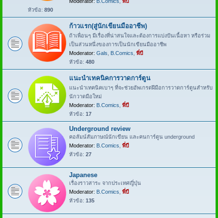
Moderator:
B.Comics
,
พี่บี
หัวข้อ:
890
ก้าวแรก(สู่นักเขียนมืออาชีพ)
ถ้าเพื่อนๆ มีเรื่องที่น่าสนใจและต้องการแบ่งปันเนื้อหา หรือร่วม
เป็นส่วนหนึ่งของการเป็นนักเขียนมืออาชีพ
Moderator:
Gals
,
B.Comics
,
พี่บี
หัวข้อ:
480
แนะนำเทคนิคการวาดการ์ตูน
แนะนำเทคนิคเบาๆ ที่จะช่วยอัพเกรดฝีมือการวาดการ์ตูนสำหรับ
นักวาดมือใหม่
Moderator:
B.Comics
,
พี่บี
หัวข้อ:
17
Underground review
คอลัมน์สัมภาษณ์นักเขียน และคนการ์ตูน underground
Moderator:
B.Comics
,
พี่บี
หัวข้อ:
27
Japanese
เรื่องราวสาระ จากประเทศญี่ปุ่น
Moderator:
B.Comics
,
พี่บี
หัวข้อ:
135