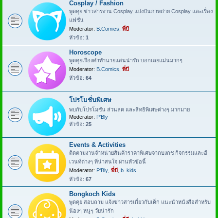
Cosplay / Fashion
พูดคุย ข่าวสารงาน Cosplay แบ่งปันภาพถ่าย Cosplay และเรื่อง
แฟชั่น
Moderator:
B.Comics
,
พี่บี
หัวข้อ:
1
Horoscope
พูดคุยเรื่องคำทำนายแสนน่ารัก บอกเลยแม่นมากๆ
Moderator:
B.Comics
,
พี่บี
หัวข้อ:
64
โปรโมชั่นพิเศษ
พบกับโปรโมชั่น ส่วนลด และสิทธิพิเศษต่างๆ มากมาย
Moderator:
P'Bly
หัวข้อ:
25
Events & Activities
ติดตามงานจำหน่ายสินค้าราคาพิเศษจากบงกช กิจกรรมและอี
เวนท์ต่างๆ ที่น่าสนใจ ผ่านหัวข้อนี้
Moderator:
P'Bly
,
พี่บี
,
b_kids
หัวข้อ:
67
Bongkoch Kids
พูดคุย สอบถาม แจ้งข่าวสารเกี่ยวกับเด็ก แนะนำหนังสือสำหรับ
น้องๆ หนูๆ วัยน่ารัก