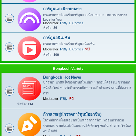
การ์ตูนและนิยายบลาย
กระดานพบปะคนรักการ์ตูนและนิยายบลาย The Boundless
Love for You
Moderator:
P'Bly
,
B.Comics
หัวข้อ:
36
การ์ตูนอนิเมชั่น
กระดานพบปะคนรักการ์ตูนอนิเมชั่น...
Moderator:
P'Bly
,
B.Comics
,
พี่บี
หัวข้อ:
100
Bongkoch Variety
Bongkoch Hot News
ข่าวร้อนน่าสนใจของบริษัทให้เพื่อนๆ รู้ก่อนใคร เช่น ข่าวออก
หนังสือใหม่ ข่าวจัดกิจกรรมพิเศษ รวมถึงตำแหน่งงานที่ต้องการ
ด่วน
Moderator:
P'Bly
,
พี่บี
หัวข้อ:
114
ก้าวแรก(สู่นักวาดการ์ตูนมืออาชีพ)
ใครที่มีความใฝ่ฝันอยากเป็นนักวาดการ์ตูน หรือนักวาดรูป
ประกอบ รวมทั้งแบ่งปันผลงานให้เพื่อนๆ ชมกัน สามารถโชว์ผล
งานได้ที่นี่