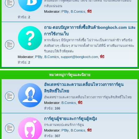
หรือต้องการพูดคุยกับพี่บี ให้เข้ามาได้ที่นี่ รับรองพี่บีจะรีบตอบ
กลับแน่นอน
Moderator:
P'Bly
,
B.Comics
,
พี่บี
หัวข้อ:
2
ถาม-ตอบปัญหาการสั่งซื้อสินค้าbongkoch.com และ
การใช้งานเว็บ
หากเพื่อนๆ มีปัญหาการสั่งซื้อ ไม่ว่าจะเป็นความล่าช้า หรือข้อ
สงสัยต่างๆ เพื่อนๆ สามารถตั้งคำถามได้ที่นี่ ทางทีมงานบงกชจะ
รีบตอบให้เร็วที่สุดค่ะ
Moderator:
P'Bly
,
B.Comics
,
support@bongkoch.com
,
พี่บี
หัวข้อ:
2
หมวดหมู่การ์ตูนและนิยาย
อัพเดทข่าวและความเคลื่อนไหววงการการ์ตูน
ลิขสิทธิ์ในไทย
อัพเดทข่าวและความเคลื่อนไหววงการการ์ตูนลิขสิทธิ์ในไทย
Moderator:
B.Comics
,
พี่บี
หัวข้อ:
166
การ์ตูนผู้ชายและการ์ตูนผู้หญิง
กระดานพบปะคนรักการ์ตูน
Moderator:
P'Bly
,
B.Comics
,
พี่บี
หัวข้อ:
307