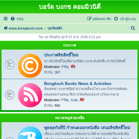
บอร์ด บงกช คอมมิวนิตี้
FAQ
สมัครสมาชิก
เข้าสู่ระบบ
ค้
www.bongkoch.com
บอร์ดหลัก
น
วันเวลาปัจจุบัน ศุกร์ 07 ส.ค. 2026 6:21 pm
ห
ประกาศ
า
ประกาศลิขสิทธิ์ใหม่
ข่าวลิขสิทธิ์ใหม่ที่ทางบริษัท บงกช พับลิชชื่ง จำกัดได้สิทธิ์
Moderator:
P'Bly
,
พี่บี
หัวข้อ:
307
Bongkoch Books News & Activities
อัพเดทข่าวบงกชบุ๊คส์ ความเคลื่อนไหว และกิจกรรมพิเศษ
ตลอดจนร่วมสนุกชิงรางวัลพร้อมของรางวัลมากมาย
Moderator:
P'Bly
,
Gals
,
พี่บี
หัวข้อ:
856
หมวดหมู่ช่วยเหลือ
พูดคุยกับพี่บี กำหนดออกหนังสือ เสนอลิขสิทธิ์ใหม่
เพื่อนๆ คนไหนต้องการสอบถาม มีคำถามสงสัยเรื่องหนังสือ