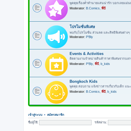
พูดคุยเรื่องคำทำนายแสนน่ารัก บอกเลยแม่
Moderator:
B.Comics
,
พี่บี
โปรโมชั่นพิเศษ
พบกับโปรโมชั่น ส่วนลด และสิทธิพิเศษต่าง
Moderator:
P'Bly
Events & Activities
ติดตามงานจำหน่ายสินค้าราคาพิเศษจากบงกช ก
Moderator:
P'Bly
,
พี่บี
,
b_kids
Bongkoch Kids
พูดคุย สอบถาม แจ้งข่าวสารเกี่ยวกับเด็ก แนะ
Moderator:
B.Comics
,
พี่บี
,
b_kids
เข้าสู่ระบบ
•
สมัครสมาชิก
ชื่อผู้ใช้:
รหัสผ่าน: