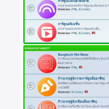
การ์ตูนและนิยายบลาย
กระดานพบปะคนรักการ์ตูนและนิยายบลาย Th
Moderator:
P'Bly
,
B.Comics
การ์ตูนอนิเมชั่น
กระดานพบปะคนรักการ์ตูนอนิเมชั่น...
Moderator:
P'Bly
,
B.Comics
,
พี่บี
BONGKOCH VARIETY
Bongkoch Hot News
ข่าวร้อนน่าสนใจของบริษัทให้เพื่อนๆ รู้ก่อน
ต้องการด่วน
Moderator:
P'Bly
,
พี่บี
ก้าวแรก(สู่นักวาดการ์ตูนมืออาชีพ)
ใครที่มีความใฝ่ฝันอยากเป็นนักวาดการ์ตูน 
งานได้ที่นี่
Moderator:
B.Comics
,
พี่บี
ก้าวแรก(สู่นักเขียนมืออาชีพ)
ถ้าเพื่อนๆ มีเรื่องที่น่าสนใจและต้องการแบ่ง