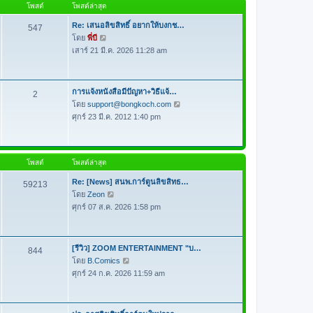
โพสต์
โพสต์ล่าสุด
ด
า
ม
Re: เสนอลิขสิทธิ์ อยากให้บงกช…
547
ล่
โดย
พี่บี
ดู
า
เสาร์ 21 มี.ค. 2026 11:28 am
ข้
สุ
อ
ด
ค
ว
การแจ้งหนังสือมีปัญหา+วิธีแจ้…
2
า
โดย
support@bongkoch.com
ดู
ม
ศุกร์ 23 มี.ค. 2012 1:40 pm
ข้
ล่
อ
า
ค
สุ
ว
โพสต์
โพสต์ล่าสุด
ด
า
ม
Re: [News] สนพ.การ์ตูนลิขสิทธ…
59213
ล่
โดย
Zeon
ดู
า
ศุกร์ 07 ส.ค. 2026 1:58 pm
ข้
สุ
อ
ด
ค
ว
[รีวิว] ZOOM ENTERTAINMENT "บ…
844
า
โดย
B.Comics
ดู
ม
ศุกร์ 24 ก.ค. 2026 11:59 am
ข้
ล่
อ
า
ค
สุ
ว