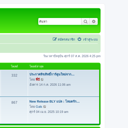
ค้นหา
การค้นหาขั้นสูง
สมัครสมาชิก
เข้าสู่ระบบ
วันเวลาปัจจุบัน ศุกร์ 07 ส.ค. 2026 4:25 pm
โพสต์
โพสต์ล่าสุด
ประกาศลิขสิทธิ์การ์ตูนใหม่จาก…
332
โดย
พี่บี
ดู
อังคาร 14 ก.ค. 2026 11:06 am
ข้
อ
ค
ว
New Release BLY แปล : โหมดรัก…
867
า
โดย
Gals
ดู
ม
ศุกร์ 04 เม.ย. 2025 10:19 am
ข้
ล่
อ
า
ค
สุ
ว