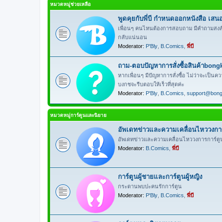
หมวดหมู่ช่วยเหลือ
พูดคุยกับพี่บี กำหนดออกหนังสือ เสนอล
เพื่อนๆ คนไหนต้องการสอบถาม มีคำถามสงสัยเรื่อ
กลับแน่นอน
Moderator:
P'Bly
,
B.Comics
,
พี่บี
ถาม-ตอบปัญหาการสั่งซื้อสินค้าbon
หากเพื่อนๆ มีปัญหาการสั่งซื้อ ไม่ว่าจะเป็นคว
บงกชจะรีบตอบให้เร็วที่สุดค่ะ
Moderator:
P'Bly
,
B.Comics
,
support@bon
หมวดหมู่การ์ตูนและนิยาย
อัพเดทข่าวและความเคลื่อนไหววงการก
อัพเดทข่าวและความเคลื่อนไหววงการการ์ตูน
Moderator:
B.Comics
,
พี่บี
การ์ตูนผู้ชายและการ์ตูนผู้หญิง
กระดานพบปะคนรักการ์ตูน
Moderator:
P'Bly
,
B.Comics
,
พี่บี