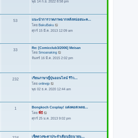
ม
พุธ 14 ก.ย. 2022 8:58 pm
ข้
ล่
อ
า
ค
สุ
ว
แนะนำการวาดภาพฉากหลังหน่อยนะค…
53
ด
า
โดย
BakuBaku
ดู
ม
ศุกร์ 15 มี.ค. 2013 12:09 am
ข้
ล่
อ
า
ค
สุ
Re: [Comicclub3/2006] Meisan
ว
33
ด
โดย
Smoanaking
ดู
า
จันทร์ 16 มี.ค. 2015 2:02 pm
ข้
ม
อ
ล่
ค
า
ว
สุ
เรียนภาษาญี่ปุ่นออนไลน์ รีวิว…
232
า
ด
โดย
onlinejp
ดู
ม
พุธ 02 ธ.ค. 2020 12:44 am
ข้
ล่
อ
า
ค
สุ
ว
Bongkoch Cosplay! แต่งคอสเพลย…
1
ด
า
โดย
พี่บี
ดู
ม
ศุกร์ 25 ม.ค. 2013 9:02 pm
ข้
ล่
อ
า
ค
สุ
ว
เช็คดวงชะตาประจำเดือนมิถุนายน…
224