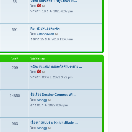
ประกาศลิขสิทธิ์การ์ตูนใหม่จาก…
38
ด
า
โดย
พี่บี
ดู
ม
พฤหัสฯ. 18 ธ.ค. 2025 6:37 pm
ข้
ล่
อ
า
ค
สุ
ว
Re: ช่วยหน่อยคะ>/\<
591
ด
า
โดย
Chandawan
ดู
ม
อังคาร 25 ธ.ค. 2018 11:43 am
ข้
ล่
อ
า
ค
สุ
ว
โพสต์
โพสต์ล่าสุด
ด
า
ม
พนักงานแต่งภาพและใส่คำบรรยาย …
209
ล่
โดย
พี่บี
ดู
า
พฤหัสฯ. 03 พ.ย. 2022 3:22 pm
ข้
สุ
อ
ด
ค
ว
ชื่อเรื่อง Destiny Connect Wi…
14850
า
โดย
Nihogg
ดู
ม
ศุกร์ 01 ก.ค. 2022 8:09 pm
ข้
ล่
อ
า
ค
สุ
ว
เรื่องราวแบบร่าง KnightBlade …
963
ด
า
โดย
Nihogg
ดู