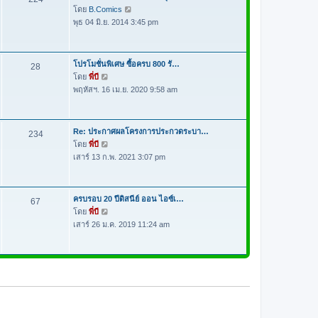
ด
า
โดย
B.Comics
ดู
ม
พุธ 04 มิ.ย. 2014 3:45 pm
ข้
ล่
อ
า
ค
สุ
ว
โปรโมชั่นพิเศษ ซื้อครบ 800 รั…
28
ด
า
โดย
พี่บี
ดู
ม
พฤหัสฯ. 16 เม.ย. 2020 9:58 am
ข้
ล่
อ
า
ค
สุ
ว
Re: ประกาศผลโครงการประกวดระบา…
234
ด
า
โดย
พี่บี
ดู
ม
เสาร์ 13 ก.พ. 2021 3:07 pm
ข้
ล่
อ
า
ค
สุ
ว
ครบรอบ 20 ปีดิสนีย์ ออน ไอซ์เ…
67
ด
า
โดย
พี่บี
ดู
ม
เสาร์ 26 ม.ค. 2019 11:24 am
ข้
ล่
อ
า
ค
สุ
ว
ด
า
ม
ล่
า