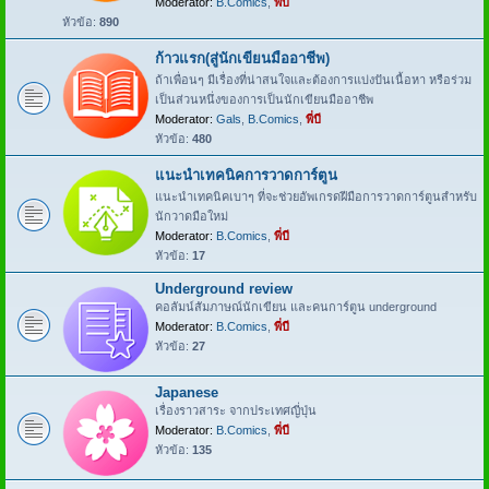
Moderator:
B.Comics
,
พี่บี
หัวข้อ:
890
ก้าวแรก(สู่นักเขียนมืออาชีพ)
ถ้าเพื่อนๆ มีเรื่องที่น่าสนใจและต้องการแบ่งปันเนื้อหา หรือร่วม
เป็นส่วนหนึ่งของการเป็นนักเขียนมืออาชีพ
Moderator:
Gals
,
B.Comics
,
พี่บี
หัวข้อ:
480
แนะนำเทคนิคการวาดการ์ตูน
แนะนำเทคนิคเบาๆ ที่จะช่วยอัพเกรดฝีมือการวาดการ์ตูนสำหรับ
นักวาดมือใหม่
Moderator:
B.Comics
,
พี่บี
หัวข้อ:
17
Underground review
คอลัมน์สัมภาษณ์นักเขียน และคนการ์ตูน underground
Moderator:
B.Comics
,
พี่บี
หัวข้อ:
27
Japanese
เรื่องราวสาระ จากประเทศญี่ปุ่น
Moderator:
B.Comics
,
พี่บี
หัวข้อ:
135