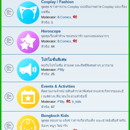
Cosplay / Fashion
พูดคุย ข่าวสารงาน Cosplay แบ่งปันภาพถ่าย Cosplay และเรื่อง
แฟชั่น
Moderator:
B.Comics
,
พี่บี
หัวข้อ:
1
Horoscope
พูดคุยเรื่องคำทำนายแสนน่ารัก บอกเลยแม่นมากๆ
Moderator:
B.Comics
,
พี่บี
หัวข้อ:
64
โปรโมชั่นพิเศษ
พบกับโปรโมชั่น ส่วนลด และสิทธิพิเศษต่างๆ มากมาย
Moderator:
P'Bly
หัวข้อ:
25
Events & Activities
ติดตามงานจำหน่ายสินค้าราคาพิเศษจากบงกช กิจกรรมและอี
เวนท์ต่างๆ ที่น่าสนใจ ผ่านหัวข้อนี้
Moderator:
P'Bly
,
พี่บี
,
b_kids
หัวข้อ:
67
Bongkoch Kids
พูดคุย สอบถาม แจ้งข่าวสารเกี่ยวกับเด็ก แนะนำหนังสือสำหรับ
น้องๆ หนูๆ วัยน่ารัก