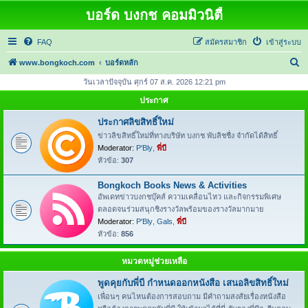
บอร์ด บงกช คอมมิวนิตี้
FAQ
สมัครสมาชิก
เข้าสู่ระบบ
ค้
www.bongkoch.com
บอร์ดหลัก
น
วันเวลาปัจจุบัน ศุกร์ 07 ส.ค. 2026 12:21 pm
ห
ประกาศ
า
ประกาศลิขสิทธิ์ใหม่
ข่าวลิขสิทธิ์ใหม่ที่ทางบริษัท บงกช พับลิชชื่ง จำกัดได้สิทธิ์
Moderator:
P'Bly
,
พี่บี
หัวข้อ:
307
Bongkoch Books News & Activities
อัพเดทข่าวบงกชบุ๊คส์ ความเคลื่อนไหว และกิจกรรมพิเศษ
ตลอดจนร่วมสนุกชิงรางวัลพร้อมของรางวัลมากมาย
Moderator:
P'Bly
,
Gals
,
พี่บี
หัวข้อ:
856
หมวดหมู่ช่วยเหลือ
พูดคุยกับพี่บี กำหนดออกหนังสือ เสนอลิขสิทธิ์ใหม่
เพื่อนๆ คนไหนต้องการสอบถาม มีคำถามสงสัยเรื่องหนังสือ