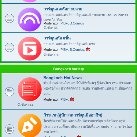
การ์ตูนและนิยายบลาย
กระดานพบปะคนรักการ์ตูนและนิยายบลาย The Boundless
Love for You
Moderator:
P'Bly
,
B.Comics
หัวข้อ:
36
การ์ตูนอนิเมชั่น
กระดานพบปะคนรักการ์ตูนอนิเมชั่น...
Moderator:
P'Bly
,
B.Comics
,
พี่บี
หัวข้อ:
100
Bongkoch Variety
Bongkoch Hot News
ข่าวร้อนน่าสนใจของบริษัทให้เพื่อนๆ รู้ก่อนใคร เช่น ข่าวออก
หนังสือใหม่ ข่าวจัดกิจกรรมพิเศษ รวมถึงตำแหน่งงานที่ต้องการ
ด่วน
Moderator:
P'Bly
,
พี่บี
หัวข้อ:
114
ก้าวแรก(สู่นักวาดการ์ตูนมืออาชีพ)
ใครที่มีความใฝ่ฝันอยากเป็นนักวาดการ์ตูน หรือนักวาดรูป
ประกอบ รวมทั้งแบ่งปันผลงานให้เพื่อนๆ ชมกัน สามารถโชว์ผล
งานได้ที่นี่