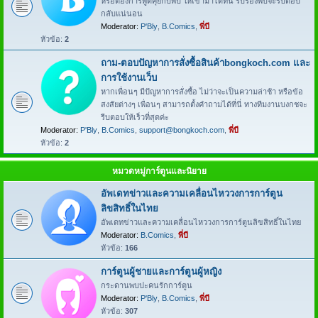
หรือต้องการพูดคุยกับพี่บี ให้เข้ามาได้ที่นี่ รับรองพี่บีจะรีบตอบ
กลับแน่นอน
Moderator:
P'Bly
,
B.Comics
,
พี่บี
หัวข้อ:
2
ถาม-ตอบปัญหาการสั่งซื้อสินค้าbongkoch.com และ
การใช้งานเว็บ
หากเพื่อนๆ มีปัญหาการสั่งซื้อ ไม่ว่าจะเป็นความล่าช้า หรือข้อ
สงสัยต่างๆ เพื่อนๆ สามารถตั้งคำถามได้ที่นี่ ทางทีมงานบงกชจะ
รีบตอบให้เร็วที่สุดค่ะ
Moderator:
P'Bly
,
B.Comics
,
support@bongkoch.com
,
พี่บี
หัวข้อ:
2
หมวดหมู่การ์ตูนและนิยาย
อัพเดทข่าวและความเคลื่อนไหววงการการ์ตูน
ลิขสิทธิ์ในไทย
อัพเดทข่าวและความเคลื่อนไหววงการการ์ตูนลิขสิทธิ์ในไทย
Moderator:
B.Comics
,
พี่บี
หัวข้อ:
166
การ์ตูนผู้ชายและการ์ตูนผู้หญิง
กระดานพบปะคนรักการ์ตูน
Moderator:
P'Bly
,
B.Comics
,
พี่บี
หัวข้อ:
307