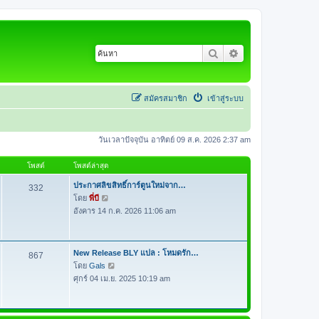
ค้นหา
การค้นหาขั้นสูง
สมัครสมาชิก
เข้าสู่ระบบ
วันเวลาปัจจุบัน อาทิตย์ 09 ส.ค. 2026 2:37 am
โพสต์
โพสต์ล่าสุด
ประกาศลิขสิทธิ์การ์ตูนใหม่จาก…
332
โดย
พี่บี
ดู
อังคาร 14 ก.ค. 2026 11:06 am
ข้
อ
ค
ว
New Release BLY แปล : โหมดรัก…
867
า
โดย
Gals
ดู
ม
ศุกร์ 04 เม.ย. 2025 10:19 am
ข้
ล่
อ
า
ค
สุ
ว