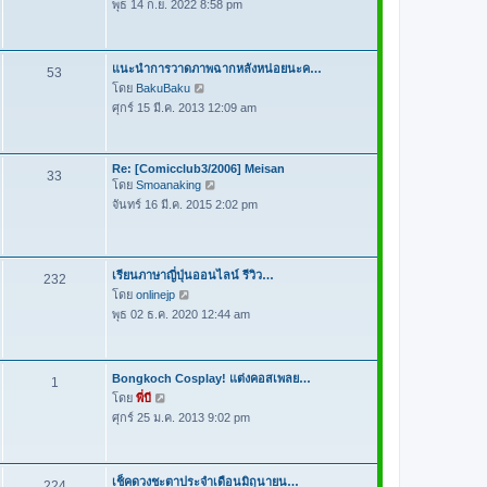
ม
พุธ 14 ก.ย. 2022 8:58 pm
ข้
ล่
อ
า
ค
สุ
ว
แนะนำการวาดภาพฉากหลังหน่อยนะค…
53
ด
า
โดย
BakuBaku
ดู
ม
ศุกร์ 15 มี.ค. 2013 12:09 am
ข้
ล่
อ
า
ค
สุ
Re: [Comicclub3/2006] Meisan
ว
33
ด
โดย
Smoanaking
ดู
า
จันทร์ 16 มี.ค. 2015 2:02 pm
ข้
ม
อ
ล่
ค
า
ว
สุ
เรียนภาษาญี่ปุ่นออนไลน์ รีวิว…
232
า
ด
โดย
onlinejp
ดู
ม
พุธ 02 ธ.ค. 2020 12:44 am
ข้
ล่
อ
า
ค
สุ
ว
Bongkoch Cosplay! แต่งคอสเพลย…
1
ด
า
โดย
พี่บี
ดู
ม
ศุกร์ 25 ม.ค. 2013 9:02 pm
ข้
ล่
อ
า
ค
สุ
ว
เช็คดวงชะตาประจำเดือนมิถุนายน…
224