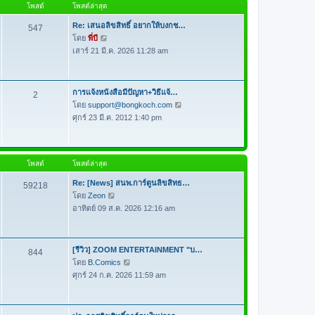
โพสต์
โพสต์ล่าสุด
ด
า
ม
Re: เสนอลิขสิทธิ์ อยากให้บงกช…
547
ล่
โดย
พี่บี
ดู
า
เสาร์ 21 มี.ค. 2026 11:28 am
ข้
สุ
อ
ด
ค
ว
การแจ้งหนังสือมีปัญหา+วิธีแจ้…
2
า
โดย
support@bongkoch.com
ดู
ม
ศุกร์ 23 มี.ค. 2012 1:40 pm
ข้
ล่
อ
า
ค
สุ
ว
โพสต์
โพสต์ล่าสุด
ด
า
ม
Re: [News] สนพ.การ์ตูนลิขสิทธ…
59218
ล่
โดย
Zeon
ดู
า
อาทิตย์ 09 ส.ค. 2026 12:16 am
ข้
สุ
อ
ด
ค
ว
[รีวิว] ZOOM ENTERTAINMENT "บ…
844
า
โดย
B.Comics
ดู
ม
ศุกร์ 24 ก.ค. 2026 11:59 am
ข้
ล่
อ
า
ค
สุ
ว