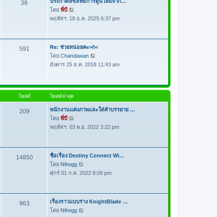
ประกาศลิขสิทธิ์การ์ตูนใหม่จาก…
38
ด
า
โดย
พี่บี
ดู
ม
พฤหัสฯ. 18 ธ.ค. 2025 6:37 pm
ข้
ล่
อ
า
ค
สุ
ว
Re: ช่วยหน่อยคะ>/\<
591
ด
า
โดย
Chandawan
ดู
ม
อังคาร 25 ธ.ค. 2018 11:43 am
ข้
ล่
อ
า
ค
สุ
ว
โพสต์
โพสต์ล่าสุด
ด
า
ม
พนักงานแต่งภาพและใส่คำบรรยาย …
209
ล่
โดย
พี่บี
ดู
า
พฤหัสฯ. 03 พ.ย. 2022 3:22 pm
ข้
สุ
อ
ด
ค
ว
ชื่อเรื่อง Destiny Connect Wi…
14850
า
โดย
Nihogg
ดู
ม
ศุกร์ 01 ก.ค. 2022 8:09 pm
ข้
ล่
อ
า
ค
สุ
ว
เรื่องราวแบบร่าง KnightBlade …
963
ด
า
โดย
Nihogg
ดู