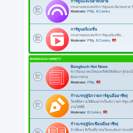
การ์ตูนและนิยายบลาย
กระดานพบปะคนรักการ์ตูนและนิยายบลาย Th
Moderator:
P'Bly
,
B.Comics
การ์ตูนอนิเมชั่น
กระดานพบปะคนรักการ์ตูนอนิเมชั่น...
Moderator:
P'Bly
,
B.Comics
,
พี่บี
BONGKOCH VARIETY
Bongkoch Hot News
ข่าวร้อนน่าสนใจของบริษัทให้เพื่อนๆ รู้ก่อน
ต้องการด่วน
Moderator:
P'Bly
,
พี่บี
ก้าวแรก(สู่นักวาดการ์ตูนมืออาชีพ)
ใครที่มีความใฝ่ฝันอยากเป็นนักวาดการ์ตูน 
งานได้ที่นี่
Moderator:
B.Comics
,
พี่บี
ก้าวแรก(สู่นักเขียนมืออาชีพ)
ถ้าเพื่อนๆ มีเรื่องที่น่าสนใจและต้องการแบ่ง