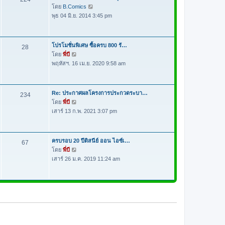
ด
า
โดย
B.Comics
ดู
ม
พุธ 04 มิ.ย. 2014 3:45 pm
ข้
ล่
อ
า
ค
สุ
ว
โปรโมชั่นพิเศษ ซื้อครบ 800 รั…
28
ด
า
โดย
พี่บี
ดู
ม
พฤหัสฯ. 16 เม.ย. 2020 9:58 am
ข้
ล่
อ
า
ค
สุ
ว
Re: ประกาศผลโครงการประกวดระบา…
234
ด
า
โดย
พี่บี
ดู
ม
เสาร์ 13 ก.พ. 2021 3:07 pm
ข้
ล่
อ
า
ค
สุ
ว
ครบรอบ 20 ปีดิสนีย์ ออน ไอซ์เ…
67
ด
า
โดย
พี่บี
ดู
ม
เสาร์ 26 ม.ค. 2019 11:24 am
ข้
ล่
อ
า
ค
สุ
ว
ด
า
ม
ล่
า