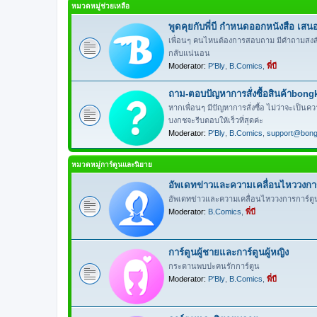
หมวดหมู่ช่วยเหลือ
พูดคุยกับพี่บี กำหนดออกหนังสือ เสนอล
เพื่อนๆ คนไหนต้องการสอบถาม มีคำถามสงสัยเรื่อ
กลับแน่นอน
Moderator:
P'Bly
,
B.Comics
,
พี่บี
ถาม-ตอบปัญหาการสั่งซื้อสินค้าbon
หากเพื่อนๆ มีปัญหาการสั่งซื้อ ไม่ว่าจะเป็นคว
บงกชจะรีบตอบให้เร็วที่สุดค่ะ
Moderator:
P'Bly
,
B.Comics
,
support@bon
หมวดหมู่การ์ตูนและนิยาย
อัพเดทข่าวและความเคลื่อนไหววงการก
อัพเดทข่าวและความเคลื่อนไหววงการการ์ตูน
Moderator:
B.Comics
,
พี่บี
การ์ตูนผู้ชายและการ์ตูนผู้หญิง
กระดานพบปะคนรักการ์ตูน
Moderator:
P'Bly
,
B.Comics
,
พี่บี