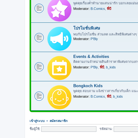
พูดคุยเรื่องคำทำนายแสนน่ารัก บอกเลยแม่
Moderator:
B.Comics
,
พี่บี
โปรโมชั่นพิเศษ
พบกับโปรโมชั่น ส่วนลด และสิทธิพิเศษต่าง
Moderator:
P'Bly
Events & Activities
ติดตามงานจำหน่ายสินค้าราคาพิเศษจากบงกช ก
Moderator:
P'Bly
,
พี่บี
,
b_kids
Bongkoch Kids
พูดคุย สอบถาม แจ้งข่าวสารเกี่ยวกับเด็ก แนะ
Moderator:
B.Comics
,
พี่บี
,
b_kids
เข้าสู่ระบบ
•
สมัครสมาชิก
ชื่อผู้ใช้:
รหัสผ่าน: