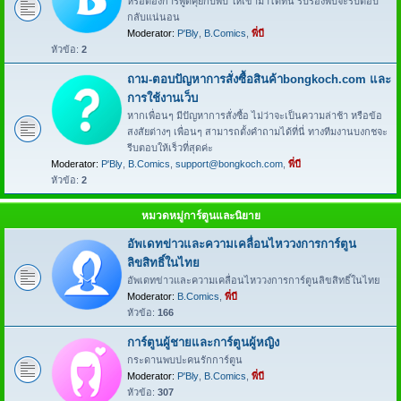
หรือต้องการพูดคุยกับพี่บี ให้เข้ามาได้ที่นี่ รับรองพี่บีจะรีบตอบ
กลับแน่นอน
Moderator:
P'Bly
,
B.Comics
,
พี่บี
หัวข้อ:
2
ถาม-ตอบปัญหาการสั่งซื้อสินค้าbongkoch.com และ
การใช้งานเว็บ
หากเพื่อนๆ มีปัญหาการสั่งซื้อ ไม่ว่าจะเป็นความล่าช้า หรือข้อ
สงสัยต่างๆ เพื่อนๆ สามารถตั้งคำถามได้ที่นี่ ทางทีมงานบงกชจะ
รีบตอบให้เร็วที่สุดค่ะ
Moderator:
P'Bly
,
B.Comics
,
support@bongkoch.com
,
พี่บี
หัวข้อ:
2
หมวดหมู่การ์ตูนและนิยาย
อัพเดทข่าวและความเคลื่อนไหววงการการ์ตูน
ลิขสิทธิ์ในไทย
อัพเดทข่าวและความเคลื่อนไหววงการการ์ตูนลิขสิทธิ์ในไทย
Moderator:
B.Comics
,
พี่บี
หัวข้อ:
166
การ์ตูนผู้ชายและการ์ตูนผู้หญิง
กระดานพบปะคนรักการ์ตูน
Moderator:
P'Bly
,
B.Comics
,
พี่บี
หัวข้อ:
307