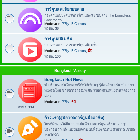
การ์ตูนและนิยายบลาย
กระดานพบปะคนรักการ์ตูนและนิยายบลาย The Boundless
Love for You
Moderator:
P'Bly
,
B.Comics
หัวข้อ:
36
การ์ตูนอนิเมชั่น
กระดานพบปะคนรักการ์ตูนอนิเมชั่น...
Moderator:
P'Bly
,
B.Comics
,
พี่บี
หัวข้อ:
100
Bongkoch Variety
Bongkoch Hot News
ข่าวร้อนน่าสนใจของบริษัทให้เพื่อนๆ รู้ก่อนใคร เช่น ข่าวออก
หนังสือใหม่ ข่าวจัดกิจกรรมพิเศษ รวมถึงตำแหน่งงานที่ต้องการ
ด่วน
Moderator:
P'Bly
,
พี่บี
หัวข้อ:
114
ก้าวแรก(สู่นักวาดการ์ตูนมืออาชีพ)
ใครที่มีความใฝ่ฝันอยากเป็นนักวาดการ์ตูน หรือนักวาดรูป
ประกอบ รวมทั้งแบ่งปันผลงานให้เพื่อนๆ ชมกัน สามารถโชว์ผล
งานได้ที่นี่