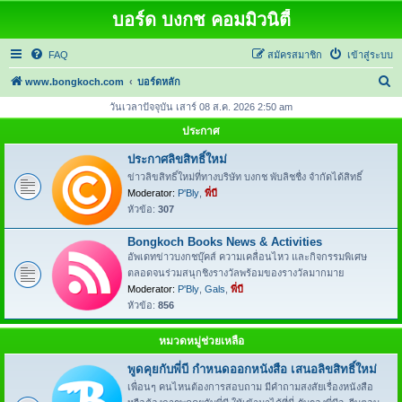
บอร์ด บงกช คอมมิวนิตี้
FAQ
สมัครสมาชิก
เข้าสู่ระบบ
ค้
www.bongkoch.com
บอร์ดหลัก
น
วันเวลาปัจจุบัน เสาร์ 08 ส.ค. 2026 2:50 am
ห
ประกาศ
า
ประกาศลิขสิทธิ์ใหม่
ข่าวลิขสิทธิ์ใหม่ที่ทางบริษัท บงกช พับลิชชื่ง จำกัดได้สิทธิ์
Moderator:
P'Bly
,
พี่บี
หัวข้อ:
307
Bongkoch Books News & Activities
อัพเดทข่าวบงกชบุ๊คส์ ความเคลื่อนไหว และกิจกรรมพิเศษ
ตลอดจนร่วมสนุกชิงรางวัลพร้อมของรางวัลมากมาย
Moderator:
P'Bly
,
Gals
,
พี่บี
หัวข้อ:
856
หมวดหมู่ช่วยเหลือ
พูดคุยกับพี่บี กำหนดออกหนังสือ เสนอลิขสิทธิ์ใหม่
เพื่อนๆ คนไหนต้องการสอบถาม มีคำถามสงสัยเรื่องหนังสือ