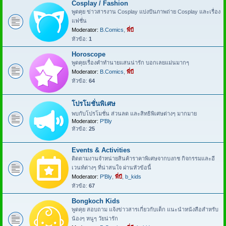
Cosplay / Fashion
พูดคุย ข่าวสารงาน Cosplay แบ่งปันภาพถ่าย Cosplay และเรื่อง
แฟชั่น
Moderator:
B.Comics
,
พี่บี
หัวข้อ:
1
Horoscope
พูดคุยเรื่องคำทำนายแสนน่ารัก บอกเลยแม่นมากๆ
Moderator:
B.Comics
,
พี่บี
หัวข้อ:
64
โปรโมชั่นพิเศษ
พบกับโปรโมชั่น ส่วนลด และสิทธิพิเศษต่างๆ มากมาย
Moderator:
P'Bly
หัวข้อ:
25
Events & Activities
ติดตามงานจำหน่ายสินค้าราคาพิเศษจากบงกช กิจกรรมและอี
เวนท์ต่างๆ ที่น่าสนใจ ผ่านหัวข้อนี้
Moderator:
P'Bly
,
พี่บี
,
b_kids
หัวข้อ:
67
Bongkoch Kids
พูดคุย สอบถาม แจ้งข่าวสารเกี่ยวกับเด็ก แนะนำหนังสือสำหรับ
น้องๆ หนูๆ วัยน่ารัก