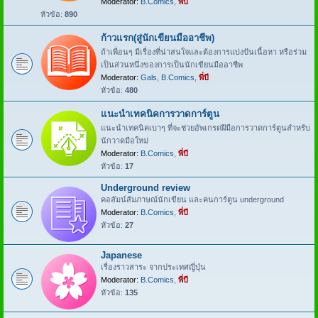
Moderator:
B.Comics
,
พี่บี
หัวข้อ:
890
ก้าวแรก(สู่นักเขียนมืออาชีพ)
ถ้าเพื่อนๆ มีเรื่องที่น่าสนใจและต้องการแบ่งปันเนื้อหา หรือร่วม
เป็นส่วนหนึ่งของการเป็นนักเขียนมืออาชีพ
Moderator:
Gals
,
B.Comics
,
พี่บี
หัวข้อ:
480
แนะนำเทคนิคการวาดการ์ตูน
แนะนำเทคนิคเบาๆ ที่จะช่วยอัพเกรดฝีมือการวาดการ์ตูนสำหรับ
นักวาดมือใหม่
Moderator:
B.Comics
,
พี่บี
หัวข้อ:
17
Underground review
คอลัมน์สัมภาษณ์นักเขียน และคนการ์ตูน underground
Moderator:
B.Comics
,
พี่บี
หัวข้อ:
27
Japanese
เรื่องราวสาระ จากประเทศญี่ปุ่น
Moderator:
B.Comics
,
พี่บี
หัวข้อ:
135