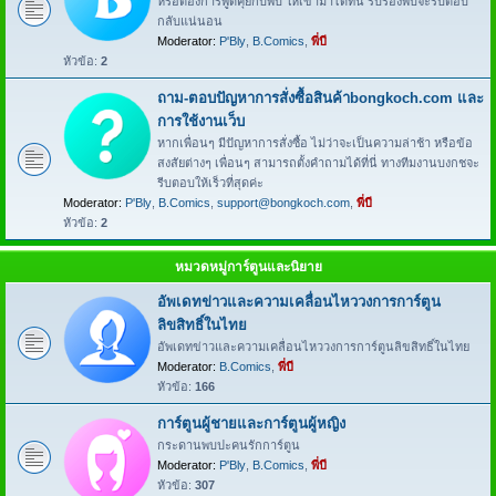
หรือต้องการพูดคุยกับพี่บี ให้เข้ามาได้ที่นี่ รับรองพี่บีจะรีบตอบ
กลับแน่นอน
Moderator:
P'Bly
,
B.Comics
,
พี่บี
หัวข้อ:
2
ถาม-ตอบปัญหาการสั่งซื้อสินค้าbongkoch.com และ
การใช้งานเว็บ
หากเพื่อนๆ มีปัญหาการสั่งซื้อ ไม่ว่าจะเป็นความล่าช้า หรือข้อ
สงสัยต่างๆ เพื่อนๆ สามารถตั้งคำถามได้ที่นี่ ทางทีมงานบงกชจะ
รีบตอบให้เร็วที่สุดค่ะ
Moderator:
P'Bly
,
B.Comics
,
support@bongkoch.com
,
พี่บี
หัวข้อ:
2
หมวดหมู่การ์ตูนและนิยาย
อัพเดทข่าวและความเคลื่อนไหววงการการ์ตูน
ลิขสิทธิ์ในไทย
อัพเดทข่าวและความเคลื่อนไหววงการการ์ตูนลิขสิทธิ์ในไทย
Moderator:
B.Comics
,
พี่บี
หัวข้อ:
166
การ์ตูนผู้ชายและการ์ตูนผู้หญิง
กระดานพบปะคนรักการ์ตูน
Moderator:
P'Bly
,
B.Comics
,
พี่บี
หัวข้อ:
307