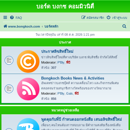
บอร์ด บงกช คอมมิวนิตี้
FAQ
สมัครสมาชิก
เข้าสู่ระบบ
ค้
www.bongkoch.com
บอร์ดหลัก
น
วันเวลาปัจจุบัน เสาร์ 08 ส.ค. 2026 1:21 pm
ห
ประกาศ
า
ประกาศลิขสิทธิ์ใหม่
ข่าวลิขสิทธิ์ใหม่ที่ทางบริษัท บงกช พับลิชชื่ง จำกัดได้สิทธิ์
Moderator:
P'Bly
,
พี่บี
หัวข้อ:
307
Bongkoch Books News & Activities
อัพเดทข่าวบงกชบุ๊คส์ ความเคลื่อนไหว และกิจกรรมพิเศษ
ตลอดจนร่วมสนุกชิงรางวัลพร้อมของรางวัลมากมาย
Moderator:
P'Bly
,
Gals
,
พี่บี
หัวข้อ:
856
หมวดหมู่ช่วยเหลือ
พูดคุยกับพี่บี กำหนดออกหนังสือ เสนอลิขสิทธิ์ใหม่
เพื่อนๆ คนไหนต้องการสอบถาม มีคำถามสงสัยเรื่องหนังสือ