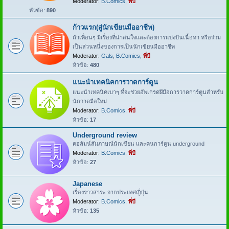
Moderator:
B.Comics
,
พี่บี
หัวข้อ:
890
ก้าวแรก(สู่นักเขียนมืออาชีพ)
ถ้าเพื่อนๆ มีเรื่องที่น่าสนใจและต้องการแบ่งปันเนื้อหา หรือร่วม
เป็นส่วนหนึ่งของการเป็นนักเขียนมืออาชีพ
Moderator:
Gals
,
B.Comics
,
พี่บี
หัวข้อ:
480
แนะนำเทคนิคการวาดการ์ตูน
แนะนำเทคนิคเบาๆ ที่จะช่วยอัพเกรดฝีมือการวาดการ์ตูนสำหรับ
นักวาดมือใหม่
Moderator:
B.Comics
,
พี่บี
หัวข้อ:
17
Underground review
คอลัมน์สัมภาษณ์นักเขียน และคนการ์ตูน underground
Moderator:
B.Comics
,
พี่บี
หัวข้อ:
27
Japanese
เรื่องราวสาระ จากประเทศญี่ปุ่น
Moderator:
B.Comics
,
พี่บี
หัวข้อ:
135