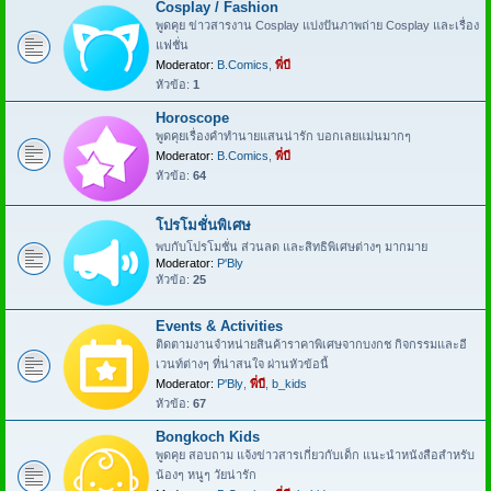
Cosplay / Fashion
พูดคุย ข่าวสารงาน Cosplay แบ่งปันภาพถ่าย Cosplay และเรื่อง
แฟชั่น
Moderator:
B.Comics
,
พี่บี
หัวข้อ:
1
Horoscope
พูดคุยเรื่องคำทำนายแสนน่ารัก บอกเลยแม่นมากๆ
Moderator:
B.Comics
,
พี่บี
หัวข้อ:
64
โปรโมชั่นพิเศษ
พบกับโปรโมชั่น ส่วนลด และสิทธิพิเศษต่างๆ มากมาย
Moderator:
P'Bly
หัวข้อ:
25
Events & Activities
ติดตามงานจำหน่ายสินค้าราคาพิเศษจากบงกช กิจกรรมและอี
เวนท์ต่างๆ ที่น่าสนใจ ผ่านหัวข้อนี้
Moderator:
P'Bly
,
พี่บี
,
b_kids
หัวข้อ:
67
Bongkoch Kids
พูดคุย สอบถาม แจ้งข่าวสารเกี่ยวกับเด็ก แนะนำหนังสือสำหรับ
น้องๆ หนูๆ วัยน่ารัก