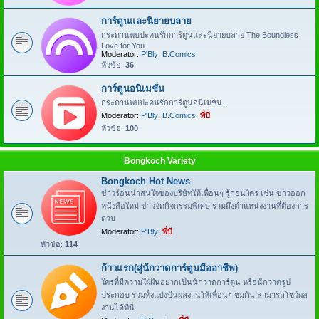
การ์ตูนและนิยายบลาย
กระดานพบปะคนรักการ์ตูนและนิยายบลาย The Boundless
Love for You
Moderator:
P'Bly
,
B.Comics
หัวข้อ:
36
การ์ตูนอนิเมชั่น
กระดานพบปะคนรักการ์ตูนอนิเมชั่น...
Moderator:
P'Bly
,
B.Comics
,
พี่บี
หัวข้อ:
100
Bongkoch Variety
Bongkoch Hot News
ข่าวร้อนน่าสนใจของบริษัทให้เพื่อนๆ รู้ก่อนใคร เช่น ข่าวออก
หนังสือใหม่ ข่าวจัดกิจกรรมพิเศษ รวมถึงตำแหน่งงานที่ต้องการ
ด่วน
Moderator:
P'Bly
,
พี่บี
หัวข้อ:
114
ก้าวแรก(สู่นักวาดการ์ตูนมืออาชีพ)
ใครที่มีความใฝ่ฝันอยากเป็นนักวาดการ์ตูน หรือนักวาดรูป
ประกอบ รวมทั้งแบ่งปันผลงานให้เพื่อนๆ ชมกัน สามารถโชว์ผล
งานได้ที่นี่