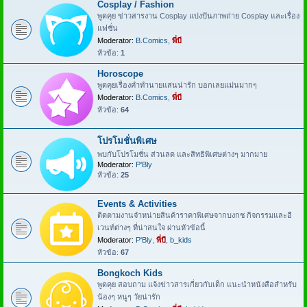
Cosplay / Fashion
พูดคุย ข่าวสารงาน Cosplay แบ่งปันภาพถ่าย Cosplay และเรื่อง
แฟชั่น
Moderator:
B.Comics
,
พี่บี
หัวข้อ:
1
Horoscope
พูดคุยเรื่องคำทำนายแสนน่ารัก บอกเลยแม่นมากๆ
Moderator:
B.Comics
,
พี่บี
หัวข้อ:
64
โปรโมชั่นพิเศษ
พบกับโปรโมชั่น ส่วนลด และสิทธิพิเศษต่างๆ มากมาย
Moderator:
P'Bly
หัวข้อ:
25
Events & Activities
ติดตามงานจำหน่ายสินค้าราคาพิเศษจากบงกช กิจกรรมและอี
เวนท์ต่างๆ ที่น่าสนใจ ผ่านหัวข้อนี้
Moderator:
P'Bly
,
พี่บี
,
b_kids
หัวข้อ:
67
Bongkoch Kids
พูดคุย สอบถาม แจ้งข่าวสารเกี่ยวกับเด็ก แนะนำหนังสือสำหรับ
น้องๆ หนูๆ วัยน่ารัก