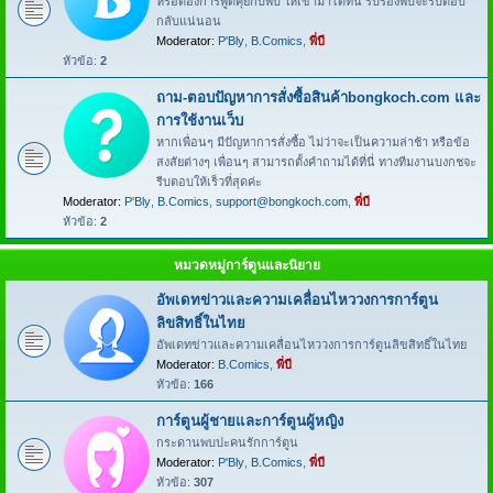
หรือต้องการพูดคุยกับพี่บี ให้เข้ามาได้ที่นี่ รับรองพี่บีจะรีบตอบ
กลับแน่นอน
Moderator:
P'Bly
,
B.Comics
,
พี่บี
หัวข้อ:
2
ถาม-ตอบปัญหาการสั่งซื้อสินค้าbongkoch.com และ
การใช้งานเว็บ
หากเพื่อนๆ มีปัญหาการสั่งซื้อ ไม่ว่าจะเป็นความล่าช้า หรือข้อ
สงสัยต่างๆ เพื่อนๆ สามารถตั้งคำถามได้ที่นี่ ทางทีมงานบงกชจะ
รีบตอบให้เร็วที่สุดค่ะ
Moderator:
P'Bly
,
B.Comics
,
support@bongkoch.com
,
พี่บี
หัวข้อ:
2
หมวดหมู่การ์ตูนและนิยาย
อัพเดทข่าวและความเคลื่อนไหววงการการ์ตูน
ลิขสิทธิ์ในไทย
อัพเดทข่าวและความเคลื่อนไหววงการการ์ตูนลิขสิทธิ์ในไทย
Moderator:
B.Comics
,
พี่บี
หัวข้อ:
166
การ์ตูนผู้ชายและการ์ตูนผู้หญิง
กระดานพบปะคนรักการ์ตูน
Moderator:
P'Bly
,
B.Comics
,
พี่บี
หัวข้อ:
307