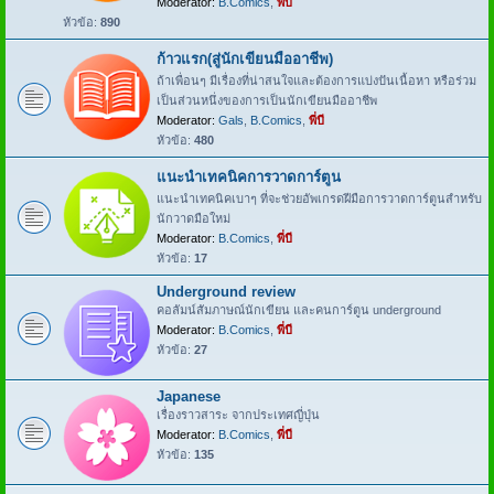
Moderator:
B.Comics
,
พี่บี
หัวข้อ:
890
ก้าวแรก(สู่นักเขียนมืออาชีพ)
ถ้าเพื่อนๆ มีเรื่องที่น่าสนใจและต้องการแบ่งปันเนื้อหา หรือร่วม
เป็นส่วนหนึ่งของการเป็นนักเขียนมืออาชีพ
Moderator:
Gals
,
B.Comics
,
พี่บี
หัวข้อ:
480
แนะนำเทคนิคการวาดการ์ตูน
แนะนำเทคนิคเบาๆ ที่จะช่วยอัพเกรดฝีมือการวาดการ์ตูนสำหรับ
นักวาดมือใหม่
Moderator:
B.Comics
,
พี่บี
หัวข้อ:
17
Underground review
คอลัมน์สัมภาษณ์นักเขียน และคนการ์ตูน underground
Moderator:
B.Comics
,
พี่บี
หัวข้อ:
27
Japanese
เรื่องราวสาระ จากประเทศญี่ปุ่น
Moderator:
B.Comics
,
พี่บี
หัวข้อ:
135