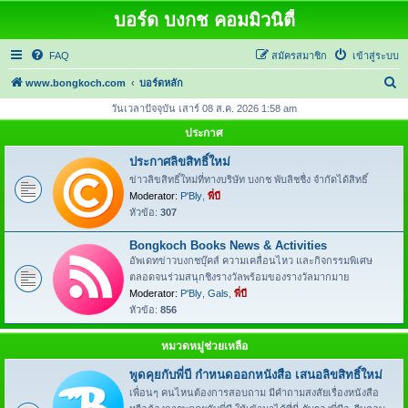
บอร์ด บงกช คอมมิวนิตี้
FAQ
สมัครสมาชิก
เข้าสู่ระบบ
ค้
www.bongkoch.com
บอร์ดหลัก
น
วันเวลาปัจจุบัน เสาร์ 08 ส.ค. 2026 1:58 am
ห
ประกาศ
า
ประกาศลิขสิทธิ์ใหม่
ข่าวลิขสิทธิ์ใหม่ที่ทางบริษัท บงกช พับลิชชื่ง จำกัดได้สิทธิ์
Moderator:
P'Bly
,
พี่บี
หัวข้อ:
307
Bongkoch Books News & Activities
อัพเดทข่าวบงกชบุ๊คส์ ความเคลื่อนไหว และกิจกรรมพิเศษ
ตลอดจนร่วมสนุกชิงรางวัลพร้อมของรางวัลมากมาย
Moderator:
P'Bly
,
Gals
,
พี่บี
หัวข้อ:
856
หมวดหมู่ช่วยเหลือ
พูดคุยกับพี่บี กำหนดออกหนังสือ เสนอลิขสิทธิ์ใหม่
เพื่อนๆ คนไหนต้องการสอบถาม มีคำถามสงสัยเรื่องหนังสือ