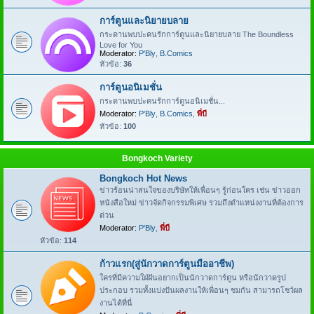
การ์ตูนและนิยายบลาย
กระดานพบปะคนรักการ์ตูนและนิยายบลาย The Boundless
Love for You
Moderator:
P'Bly
,
B.Comics
หัวข้อ:
36
การ์ตูนอนิเมชั่น
กระดานพบปะคนรักการ์ตูนอนิเมชั่น...
Moderator:
P'Bly
,
B.Comics
,
พี่บี
หัวข้อ:
100
Bongkoch Variety
Bongkoch Hot News
ข่าวร้อนน่าสนใจของบริษัทให้เพื่อนๆ รู้ก่อนใคร เช่น ข่าวออก
หนังสือใหม่ ข่าวจัดกิจกรรมพิเศษ รวมถึงตำแหน่งงานที่ต้องการ
ด่วน
Moderator:
P'Bly
,
พี่บี
หัวข้อ:
114
ก้าวแรก(สู่นักวาดการ์ตูนมืออาชีพ)
ใครที่มีความใฝ่ฝันอยากเป็นนักวาดการ์ตูน หรือนักวาดรูป
ประกอบ รวมทั้งแบ่งปันผลงานให้เพื่อนๆ ชมกัน สามารถโชว์ผล
งานได้ที่นี่