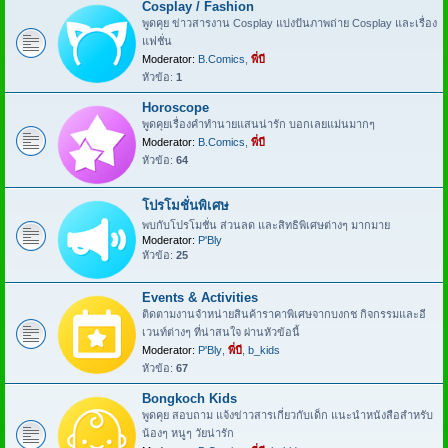
Cosplay / Fashion
พูดคุย ข่าวสารงาน Cosplay แบ่งปันภาพถ่าย Cosplay และเรื่อง
แฟชั่น
Moderator:
B.Comics
,
พี่บี
หัวข้อ:
1
Horoscope
พูดคุยเรื่องคำทำนายแสนน่ารัก บอกเลยแม่นมากๆ
Moderator:
B.Comics
,
พี่บี
หัวข้อ:
64
โปรโมชั่นพิเศษ
พบกับโปรโมชั่น ส่วนลด และสิทธิพิเศษต่างๆ มากมาย
Moderator:
P'Bly
หัวข้อ:
25
Events & Activities
ติดตามงานจำหน่ายสินค้าราคาพิเศษจากบงกช กิจกรรมและอี
เวนท์ต่างๆ ที่น่าสนใจ ผ่านหัวข้อนี้
Moderator:
P'Bly
,
พี่บี
,
b_kids
หัวข้อ:
67
Bongkoch Kids
พูดคุย สอบถาม แจ้งข่าวสารเกี่ยวกับเด็ก แนะนำหนังสือสำหรับ
น้องๆ หนูๆ วัยน่ารัก