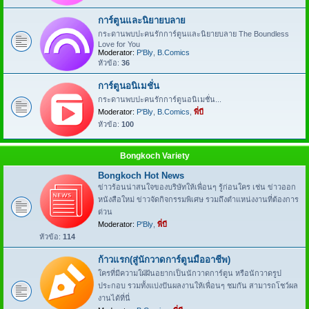
การ์ตูนและนิยายบลาย
กระดานพบปะคนรักการ์ตูนและนิยายบลาย The Boundless
Love for You
Moderator:
P'Bly
,
B.Comics
หัวข้อ:
36
การ์ตูนอนิเมชั่น
กระดานพบปะคนรักการ์ตูนอนิเมชั่น...
Moderator:
P'Bly
,
B.Comics
,
พี่บี
หัวข้อ:
100
Bongkoch Variety
Bongkoch Hot News
ข่าวร้อนน่าสนใจของบริษัทให้เพื่อนๆ รู้ก่อนใคร เช่น ข่าวออก
หนังสือใหม่ ข่าวจัดกิจกรรมพิเศษ รวมถึงตำแหน่งงานที่ต้องการ
ด่วน
Moderator:
P'Bly
,
พี่บี
หัวข้อ:
114
ก้าวแรก(สู่นักวาดการ์ตูนมืออาชีพ)
ใครที่มีความใฝ่ฝันอยากเป็นนักวาดการ์ตูน หรือนักวาดรูป
ประกอบ รวมทั้งแบ่งปันผลงานให้เพื่อนๆ ชมกัน สามารถโชว์ผล
งานได้ที่นี่