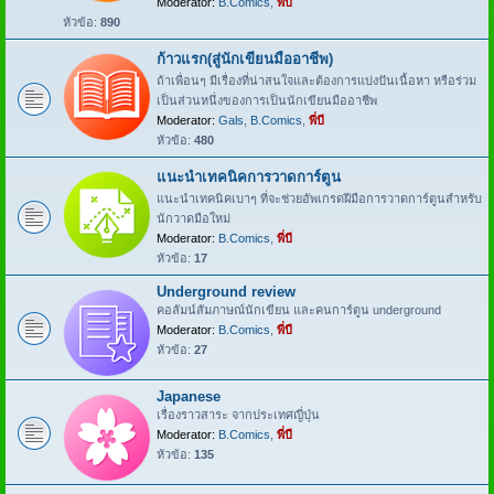
Moderator:
B.Comics
,
พี่บี
หัวข้อ:
890
ก้าวแรก(สู่นักเขียนมืออาชีพ)
ถ้าเพื่อนๆ มีเรื่องที่น่าสนใจและต้องการแบ่งปันเนื้อหา หรือร่วม
เป็นส่วนหนึ่งของการเป็นนักเขียนมืออาชีพ
Moderator:
Gals
,
B.Comics
,
พี่บี
หัวข้อ:
480
แนะนำเทคนิคการวาดการ์ตูน
แนะนำเทคนิคเบาๆ ที่จะช่วยอัพเกรดฝีมือการวาดการ์ตูนสำหรับ
นักวาดมือใหม่
Moderator:
B.Comics
,
พี่บี
หัวข้อ:
17
Underground review
คอลัมน์สัมภาษณ์นักเขียน และคนการ์ตูน underground
Moderator:
B.Comics
,
พี่บี
หัวข้อ:
27
Japanese
เรื่องราวสาระ จากประเทศญี่ปุ่น
Moderator:
B.Comics
,
พี่บี
หัวข้อ:
135