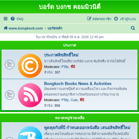
บอร์ด บงกช คอมมิวนิตี้
FAQ
สมัครสมาชิก
เข้าสู่ระบบ
ค้
www.bongkoch.com
บอร์ดหลัก
น
วันเวลาปัจจุบัน อาทิตย์ 09 ส.ค. 2026 12:45 pm
ห
ประกาศ
า
ประกาศลิขสิทธิ์ใหม่
ข่าวลิขสิทธิ์ใหม่ที่ทางบริษัท บงกช พับลิชชื่ง จำกัดได้สิทธิ์
Moderator:
P'Bly
,
พี่บี
หัวข้อ:
307
Bongkoch Books News & Activities
อัพเดทข่าวบงกชบุ๊คส์ ความเคลื่อนไหว และกิจกรรมพิเศษ
ตลอดจนร่วมสนุกชิงรางวัลพร้อมของรางวัลมากมาย
Moderator:
P'Bly
,
Gals
,
พี่บี
หัวข้อ:
856
หมวดหมู่ช่วยเหลือ
พูดคุยกับพี่บี กำหนดออกหนังสือ เสนอลิขสิทธิ์ใหม่
เพื่อนๆ คนไหนต้องการสอบถาม มีคำถามสงสัยเรื่องหนังสือ