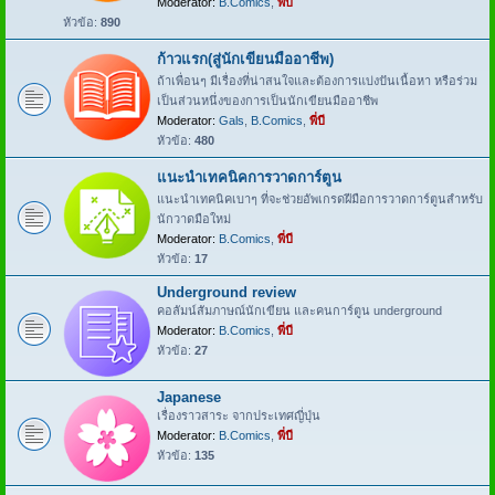
Moderator:
B.Comics
,
พี่บี
หัวข้อ:
890
ก้าวแรก(สู่นักเขียนมืออาชีพ)
ถ้าเพื่อนๆ มีเรื่องที่น่าสนใจและต้องการแบ่งปันเนื้อหา หรือร่วม
เป็นส่วนหนึ่งของการเป็นนักเขียนมืออาชีพ
Moderator:
Gals
,
B.Comics
,
พี่บี
หัวข้อ:
480
แนะนำเทคนิคการวาดการ์ตูน
แนะนำเทคนิคเบาๆ ที่จะช่วยอัพเกรดฝีมือการวาดการ์ตูนสำหรับ
นักวาดมือใหม่
Moderator:
B.Comics
,
พี่บี
หัวข้อ:
17
Underground review
คอลัมน์สัมภาษณ์นักเขียน และคนการ์ตูน underground
Moderator:
B.Comics
,
พี่บี
หัวข้อ:
27
Japanese
เรื่องราวสาระ จากประเทศญี่ปุ่น
Moderator:
B.Comics
,
พี่บี
หัวข้อ:
135