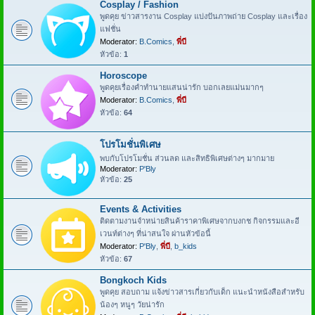
Cosplay / Fashion
พูดคุย ข่าวสารงาน Cosplay แบ่งปันภาพถ่าย Cosplay และเรื่อง
แฟชั่น
Moderator:
B.Comics
,
พี่บี
หัวข้อ:
1
Horoscope
พูดคุยเรื่องคำทำนายแสนน่ารัก บอกเลยแม่นมากๆ
Moderator:
B.Comics
,
พี่บี
หัวข้อ:
64
โปรโมชั่นพิเศษ
พบกับโปรโมชั่น ส่วนลด และสิทธิพิเศษต่างๆ มากมาย
Moderator:
P'Bly
หัวข้อ:
25
Events & Activities
ติดตามงานจำหน่ายสินค้าราคาพิเศษจากบงกช กิจกรรมและอี
เวนท์ต่างๆ ที่น่าสนใจ ผ่านหัวข้อนี้
Moderator:
P'Bly
,
พี่บี
,
b_kids
หัวข้อ:
67
Bongkoch Kids
พูดคุย สอบถาม แจ้งข่าวสารเกี่ยวกับเด็ก แนะนำหนังสือสำหรับ
น้องๆ หนูๆ วัยน่ารัก