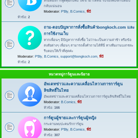
หรือต้องการพูดคุยกับพี่บี ให้เข้ามาได้ที่นี่ รับรองพี่บีจะรีบตอบ
กลับแน่นอน
Moderator:
P'Bly
,
B.Comics
,
พี่บี
หัวข้อ:
2
ถาม-ตอบปัญหาการสั่งซื้อสินค้าbongkoch.com และ
การใช้งานเว็บ
หากเพื่อนๆ มีปัญหาการสั่งซื้อ ไม่ว่าจะเป็นความล่าช้า หรือข้อ
สงสัยต่างๆ เพื่อนๆ สามารถตั้งคำถามได้ที่นี่ ทางทีมงานบงกชจะ
รีบตอบให้เร็วที่สุดค่ะ
Moderator:
P'Bly
,
B.Comics
,
support@bongkoch.com
,
พี่บี
หัวข้อ:
2
หมวดหมู่การ์ตูนและนิยาย
อัพเดทข่าวและความเคลื่อนไหววงการการ์ตูน
ลิขสิทธิ์ในไทย
อัพเดทข่าวและความเคลื่อนไหววงการการ์ตูนลิขสิทธิ์ในไทย
Moderator:
B.Comics
,
พี่บี
หัวข้อ:
166
การ์ตูนผู้ชายและการ์ตูนผู้หญิง
กระดานพบปะคนรักการ์ตูน
Moderator:
P'Bly
,
B.Comics
,
พี่บี
หัวข้อ:
307