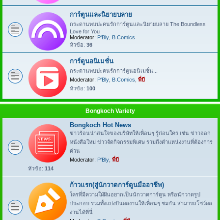
การ์ตูนและนิยายบลาย
กระดานพบปะคนรักการ์ตูนและนิยายบลาย The Boundless
Love for You
Moderator:
P'Bly
,
B.Comics
หัวข้อ:
36
การ์ตูนอนิเมชั่น
กระดานพบปะคนรักการ์ตูนอนิเมชั่น...
Moderator:
P'Bly
,
B.Comics
,
พี่บี
หัวข้อ:
100
Bongkoch Variety
Bongkoch Hot News
ข่าวร้อนน่าสนใจของบริษัทให้เพื่อนๆ รู้ก่อนใคร เช่น ข่าวออก
หนังสือใหม่ ข่าวจัดกิจกรรมพิเศษ รวมถึงตำแหน่งงานที่ต้องการ
ด่วน
Moderator:
P'Bly
,
พี่บี
หัวข้อ:
114
ก้าวแรก(สู่นักวาดการ์ตูนมืออาชีพ)
ใครที่มีความใฝ่ฝันอยากเป็นนักวาดการ์ตูน หรือนักวาดรูป
ประกอบ รวมทั้งแบ่งปันผลงานให้เพื่อนๆ ชมกัน สามารถโชว์ผล
งานได้ที่นี่