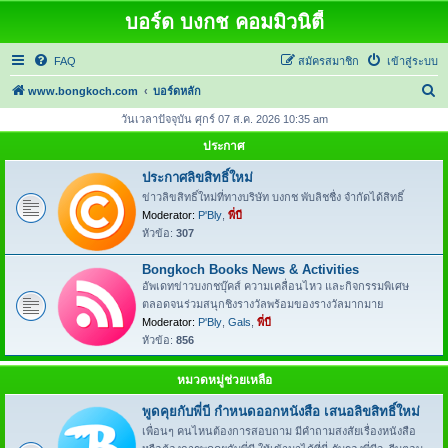
บอร์ด บงกช คอมมิวนิตี้
FAQ
สมัครสมาชิก
เข้าสู่ระบบ
ค้
www.bongkoch.com
บอร์ดหลัก
น
วันเวลาปัจจุบัน ศุกร์ 07 ส.ค. 2026 10:35 am
ห
ประกาศ
า
ประกาศลิขสิทธิ์ใหม่
ข่าวลิขสิทธิ์ใหม่ที่ทางบริษัท บงกช พับลิชชื่ง จำกัดได้สิทธิ์
Moderator:
P'Bly
,
พี่บี
หัวข้อ:
307
Bongkoch Books News & Activities
อัพเดทข่าวบงกชบุ๊คส์ ความเคลื่อนไหว และกิจกรรมพิเศษ
ตลอดจนร่วมสนุกชิงรางวัลพร้อมของรางวัลมากมาย
Moderator:
P'Bly
,
Gals
,
พี่บี
หัวข้อ:
856
หมวดหมู่ช่วยเหลือ
พูดคุยกับพี่บี กำหนดออกหนังสือ เสนอลิขสิทธิ์ใหม่
เพื่อนๆ คนไหนต้องการสอบถาม มีคำถามสงสัยเรื่องหนังสือ