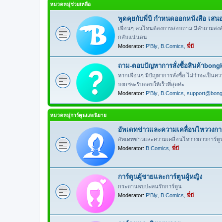
หมวดหมู่ช่วยเหลือ
พูดคุยกับพี่บี กำหนดออกหนังสือ เสนอล
เพื่อนๆ คนไหนต้องการสอบถาม มีคำถามสงสัยเรื่อ
กลับแน่นอน
Moderator:
P'Bly
,
B.Comics
,
พี่บี
ถาม-ตอบปัญหาการสั่งซื้อสินค้าbon
หากเพื่อนๆ มีปัญหาการสั่งซื้อ ไม่ว่าจะเป็นคว
บงกชจะรีบตอบให้เร็วที่สุดค่ะ
Moderator:
P'Bly
,
B.Comics
,
support@bon
หมวดหมู่การ์ตูนและนิยาย
อัพเดทข่าวและความเคลื่อนไหววงการก
อัพเดทข่าวและความเคลื่อนไหววงการการ์ตูน
Moderator:
B.Comics
,
พี่บี
การ์ตูนผู้ชายและการ์ตูนผู้หญิง
กระดานพบปะคนรักการ์ตูน
Moderator:
P'Bly
,
B.Comics
,
พี่บี