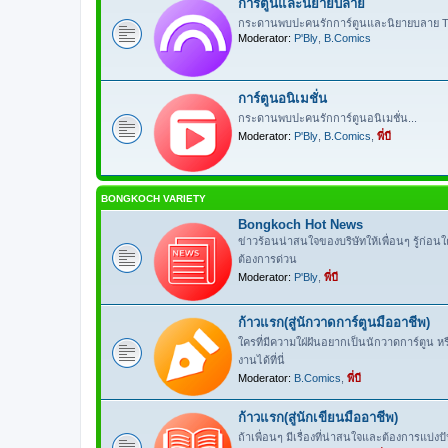
การ์ตูนและนิยายบลาย
กระดานพบปะคนรักการ์ตูนและนิยายบลาย Th
Moderator:
P'Bly
,
B.Comics
การ์ตูนอนิเมชั่น
กระดานพบปะคนรักการ์ตูนอนิเมชั่น...
Moderator:
P'Bly
,
B.Comics
,
พี่บี
BONGKOCH VARIETY
Bongkoch Hot News
ข่าวร้อนน่าสนใจของบริษัทให้เพื่อนๆ รู้ก่อน
ต้องการด่วน
Moderator:
P'Bly
,
พี่บี
ก้าวแรก(สู่นักวาดการ์ตูนมืออาชีพ)
ใครที่มีความใฝ่ฝันอยากเป็นนักวาดการ์ตูน 
งานได้ที่นี่
Moderator:
B.Comics
,
พี่บี
ก้าวแรก(สู่นักเขียนมืออาชีพ)
ถ้าเพื่อนๆ มีเรื่องที่น่าสนใจและต้องการแบ่ง