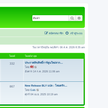
ค้นหา
การค้นหาขั้นสูง
สมัครสมาชิก
เข้าสู่ระบบ
วันเวลาปัจจุบัน พฤหัสฯ. 06 ส.ค. 2026 8:35 am
โพสต์
โพสต์ล่าสุด
ประกาศลิขสิทธิ์การ์ตูนใหม่จาก…
332
โดย
พี่บี
ดู
อังคาร 14 ก.ค. 2026 11:06 am
ข้
อ
ค
ว
New Release BLY แปล : โหมดรัก…
867
า
โดย
Gals
ดู
ม
ศุกร์ 04 เม.ย. 2025 10:19 am
ข้
ล่
อ
า
ค
สุ
ว