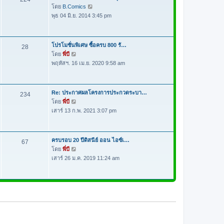
ด
า
โดย
B.Comics
ดู
ม
พุธ 04 มิ.ย. 2014 3:45 pm
ข้
ล่
อ
า
ค
สุ
ว
โปรโมชั่นพิเศษ ซื้อครบ 800 รั…
28
ด
า
โดย
พี่บี
ดู
ม
พฤหัสฯ. 16 เม.ย. 2020 9:58 am
ข้
ล่
อ
า
ค
สุ
ว
Re: ประกาศผลโครงการประกวดระบา…
234
ด
า
โดย
พี่บี
ดู
ม
เสาร์ 13 ก.พ. 2021 3:07 pm
ข้
ล่
อ
า
ค
สุ
ว
ครบรอบ 20 ปีดิสนีย์ ออน ไอซ์เ…
67
ด
า
โดย
พี่บี
ดู
ม
เสาร์ 26 ม.ค. 2019 11:24 am
ข้
ล่
อ
า
ค
สุ
ว
ด
า
ม
ล่
า