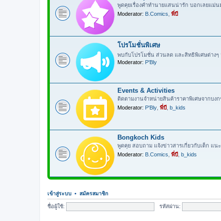
พูดคุยเรื่องคำทำนายแสนน่ารัก บอกเลยแม่
Moderator:
B.Comics
,
พี่บี
โปรโมชั่นพิเศษ
พบกับโปรโมชั่น ส่วนลด และสิทธิพิเศษต่าง
Moderator:
P'Bly
Events & Activities
ติดตามงานจำหน่ายสินค้าราคาพิเศษจากบงกช ก
Moderator:
P'Bly
,
พี่บี
,
b_kids
Bongkoch Kids
พูดคุย สอบถาม แจ้งข่าวสารเกี่ยวกับเด็ก แนะ
Moderator:
B.Comics
,
พี่บี
,
b_kids
เข้าสู่ระบบ
•
สมัครสมาชิก
ชื่อผู้ใช้:
รหัสผ่าน: