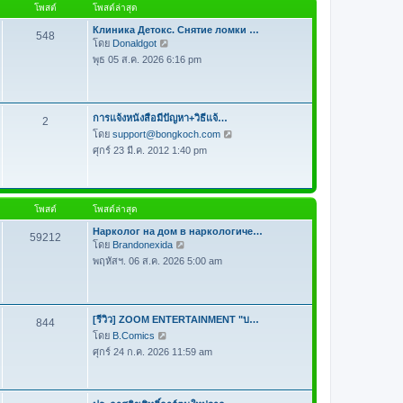
โพสต์
โพสต์ล่าสุด
ด
า
Клиника Детокс. Снятие ломки …
ม
548
โดย
Donaldgot
ดู
ล่
พุธ 05 ส.ค. 2026 6:16 pm
ข้
า
อ
สุ
ค
ด
ว
การแจ้งหนังสือมีปัญหา+วิธีแจ้…
2
า
โดย
support@bongkoch.com
ดู
ม
ศุกร์ 23 มี.ค. 2012 1:40 pm
ข้
ล่
อ
า
ค
สุ
ว
ด
โพสต์
โพสต์ล่าสุด
า
Нарколог на дом в наркологиче…
ม
59212
โดย
Brandonexida
ดู
ล่
พฤหัสฯ. 06 ส.ค. 2026 5:00 am
ข้
า
อ
สุ
ค
ด
ว
[รีวิว] ZOOM ENTERTAINMENT "บ…
844
า
โดย
B.Comics
ดู
ม
ศุกร์ 24 ก.ค. 2026 11:59 am
ข้
ล่
อ
า
ค
สุ
ว