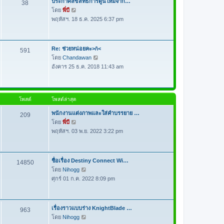
ประกาศลิขสิทธิ์การ์ตูนใหม่จาก…
38
ด
า
โดย
พี่บี
ดู
ม
พฤหัสฯ. 18 ธ.ค. 2025 6:37 pm
ข้
ล่
อ
า
ค
สุ
ว
Re: ช่วยหน่อยคะ>/\<
591
ด
า
โดย
Chandawan
ดู
ม
อังคาร 25 ธ.ค. 2018 11:43 am
ข้
ล่
อ
า
ค
สุ
ว
โพสต์
โพสต์ล่าสุด
ด
า
ม
พนักงานแต่งภาพและใส่คำบรรยาย …
209
ล่
โดย
พี่บี
ดู
า
พฤหัสฯ. 03 พ.ย. 2022 3:22 pm
ข้
สุ
อ
ด
ค
ว
ชื่อเรื่อง Destiny Connect Wi…
14850
า
โดย
Nihogg
ดู
ม
ศุกร์ 01 ก.ค. 2022 8:09 pm
ข้
ล่
อ
า
ค
สุ
ว
เรื่องราวแบบร่าง KnightBlade …
963
ด
า
โดย
Nihogg
ดู