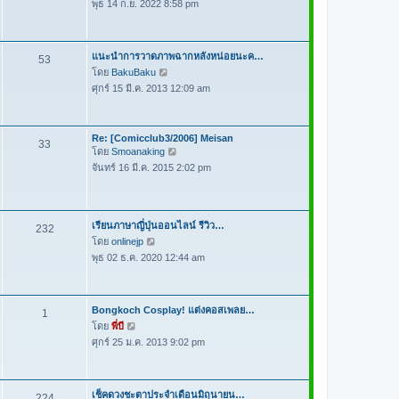
ม
พุธ 14 ก.ย. 2022 8:58 pm
ข้
ล่
อ
า
ค
สุ
ว
แนะนำการวาดภาพฉากหลังหน่อยนะค…
53
ด
า
โดย
BakuBaku
ดู
ม
ศุกร์ 15 มี.ค. 2013 12:09 am
ข้
ล่
อ
า
ค
สุ
Re: [Comicclub3/2006] Meisan
ว
33
ด
โดย
Smoanaking
ดู
า
จันทร์ 16 มี.ค. 2015 2:02 pm
ข้
ม
อ
ล่
ค
า
ว
สุ
เรียนภาษาญี่ปุ่นออนไลน์ รีวิว…
232
า
ด
โดย
onlinejp
ดู
ม
พุธ 02 ธ.ค. 2020 12:44 am
ข้
ล่
อ
า
ค
สุ
ว
Bongkoch Cosplay! แต่งคอสเพลย…
1
ด
า
โดย
พี่บี
ดู
ม
ศุกร์ 25 ม.ค. 2013 9:02 pm
ข้
ล่
อ
า
ค
สุ
ว
เช็คดวงชะตาประจำเดือนมิถุนายน…
224