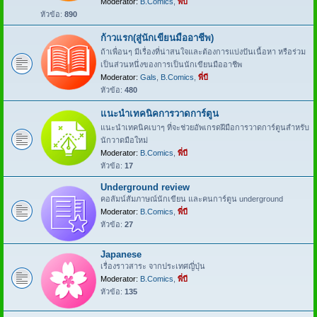
Moderator:
B.Comics
,
พี่บี
หัวข้อ:
890
ก้าวแรก(สู่นักเขียนมืออาชีพ)
ถ้าเพื่อนๆ มีเรื่องที่น่าสนใจและต้องการแบ่งปันเนื้อหา หรือร่วม
เป็นส่วนหนึ่งของการเป็นนักเขียนมืออาชีพ
Moderator:
Gals
,
B.Comics
,
พี่บี
หัวข้อ:
480
แนะนำเทคนิคการวาดการ์ตูน
แนะนำเทคนิคเบาๆ ที่จะช่วยอัพเกรดฝีมือการวาดการ์ตูนสำหรับ
นักวาดมือใหม่
Moderator:
B.Comics
,
พี่บี
หัวข้อ:
17
Underground review
คอลัมน์สัมภาษณ์นักเขียน และคนการ์ตูน underground
Moderator:
B.Comics
,
พี่บี
หัวข้อ:
27
Japanese
เรื่องราวสาระ จากประเทศญี่ปุ่น
Moderator:
B.Comics
,
พี่บี
หัวข้อ:
135