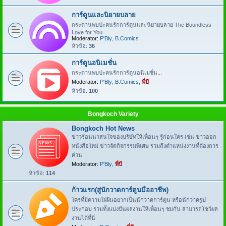
การ์ตูนและนิยายบลาย
กระดานพบปะคนรักการ์ตูนและนิยายบลาย The Boundless
Love for You
Moderator:
P'Bly
,
B.Comics
หัวข้อ:
36
การ์ตูนอนิเมชั่น
กระดานพบปะคนรักการ์ตูนอนิเมชั่น...
Moderator:
P'Bly
,
B.Comics
,
พี่บี
หัวข้อ:
100
Bongkoch Variety
Bongkoch Hot News
ข่าวร้อนน่าสนใจของบริษัทให้เพื่อนๆ รู้ก่อนใคร เช่น ข่าวออก
หนังสือใหม่ ข่าวจัดกิจกรรมพิเศษ รวมถึงตำแหน่งงานที่ต้องการ
ด่วน
Moderator:
P'Bly
,
พี่บี
หัวข้อ:
114
ก้าวแรก(สู่นักวาดการ์ตูนมืออาชีพ)
ใครที่มีความใฝ่ฝันอยากเป็นนักวาดการ์ตูน หรือนักวาดรูป
ประกอบ รวมทั้งแบ่งปันผลงานให้เพื่อนๆ ชมกัน สามารถโชว์ผล
งานได้ที่นี่