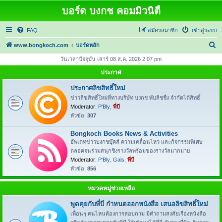
บอร์ด บงกช คอมมิวนิตี้
FAQ
สมัครสมาชิก
เข้าสู่ระบบ
ค้
www.bongkoch.com
บอร์ดหลัก
น
วันเวลาปัจจุบัน เสาร์ 08 ส.ค. 2026 2:07 pm
ห
ประกาศ
า
ประกาศลิขสิทธิ์ใหม่
ข่าวลิขสิทธิ์ใหม่ที่ทางบริษัท บงกช พับลิชชื่ง จำกัดได้สิทธิ์
Moderator:
P'Bly
,
พี่บี
หัวข้อ:
307
Bongkoch Books News & Activities
อัพเดทข่าวบงกชบุ๊คส์ ความเคลื่อนไหว และกิจกรรมพิเศษ
ตลอดจนร่วมสนุกชิงรางวัลพร้อมของรางวัลมากมาย
Moderator:
P'Bly
,
Gals
,
พี่บี
หัวข้อ:
856
หมวดหมู่ช่วยเหลือ
พูดคุยกับพี่บี กำหนดออกหนังสือ เสนอลิขสิทธิ์ใหม่
เพื่อนๆ คนไหนต้องการสอบถาม มีคำถามสงสัยเรื่องหนังสือ