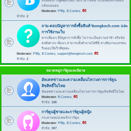
หรือต้องการพูดคุยกับพี่บี ให้เข้ามาได้ที่นี่ รับรองพี่บีจะรีบตอบ
กลับแน่นอน
Moderator:
P'Bly
,
B.Comics
,
พี่บี
หัวข้อ:
2
ถาม-ตอบปัญหาการสั่งซื้อสินค้าbongkoch.com และ
การใช้งานเว็บ
หากเพื่อนๆ มีปัญหาการสั่งซื้อ ไม่ว่าจะเป็นความล่าช้า หรือข้อ
สงสัยต่างๆ เพื่อนๆ สามารถตั้งคำถามได้ที่นี่ ทางทีมงานบงกชจะ
รีบตอบให้เร็วที่สุดค่ะ
Moderator:
P'Bly
,
B.Comics
,
support@bongkoch.com
,
พี่บี
หัวข้อ:
2
หมวดหมู่การ์ตูนและนิยาย
อัพเดทข่าวและความเคลื่อนไหววงการการ์ตูน
ลิขสิทธิ์ในไทย
อัพเดทข่าวและความเคลื่อนไหววงการการ์ตูนลิขสิทธิ์ในไทย
Moderator:
B.Comics
,
พี่บี
หัวข้อ:
166
การ์ตูนผู้ชายและการ์ตูนผู้หญิง
กระดานพบปะคนรักการ์ตูน
Moderator:
P'Bly
,
B.Comics
,
พี่บี
หัวข้อ:
307