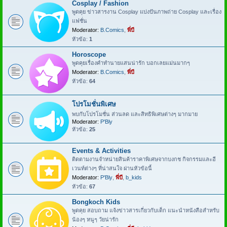
Cosplay / Fashion
พูดคุย ข่าวสารงาน Cosplay แบ่งปันภาพถ่าย Cosplay และเรื่อง
แฟชั่น
Moderator:
B.Comics
,
พี่บี
หัวข้อ:
1
Horoscope
พูดคุยเรื่องคำทำนายแสนน่ารัก บอกเลยแม่นมากๆ
Moderator:
B.Comics
,
พี่บี
หัวข้อ:
64
โปรโมชั่นพิเศษ
พบกับโปรโมชั่น ส่วนลด และสิทธิพิเศษต่างๆ มากมาย
Moderator:
P'Bly
หัวข้อ:
25
Events & Activities
ติดตามงานจำหน่ายสินค้าราคาพิเศษจากบงกช กิจกรรมและอี
เวนท์ต่างๆ ที่น่าสนใจ ผ่านหัวข้อนี้
Moderator:
P'Bly
,
พี่บี
,
b_kids
หัวข้อ:
67
Bongkoch Kids
พูดคุย สอบถาม แจ้งข่าวสารเกี่ยวกับเด็ก แนะนำหนังสือสำหรับ
น้องๆ หนูๆ วัยน่ารัก