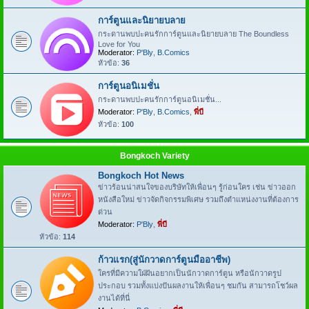
การ์ตูนและนิยายบลาย
กระดานพบปะคนรักการ์ตูนและนิยายบลาย The Boundless
Love for You
Moderator:
P'Bly
,
B.Comics
หัวข้อ:
36
การ์ตูนอนิเมชั่น
กระดานพบปะคนรักการ์ตูนอนิเมชั่น...
Moderator:
P'Bly
,
B.Comics
,
พี่บี
หัวข้อ:
100
Bongkoch Variety
Bongkoch Hot News
ข่าวร้อนน่าสนใจของบริษัทให้เพื่อนๆ รู้ก่อนใคร เช่น ข่าวออก
หนังสือใหม่ ข่าวจัดกิจกรรมพิเศษ รวมถึงตำแหน่งงานที่ต้องการ
ด่วน
Moderator:
P'Bly
,
พี่บี
หัวข้อ:
114
ก้าวแรก(สู่นักวาดการ์ตูนมืออาชีพ)
ใครที่มีความใฝ่ฝันอยากเป็นนักวาดการ์ตูน หรือนักวาดรูป
ประกอบ รวมทั้งแบ่งปันผลงานให้เพื่อนๆ ชมกัน สามารถโชว์ผล
งานได้ที่นี่