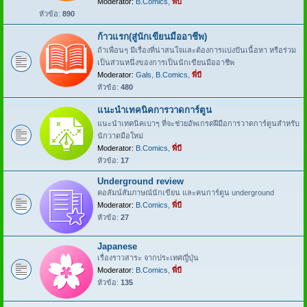
Moderator:
B.Comics
,
พี่บี
หัวข้อ:
890
ก้าวแรก(สู่นักเขียนมืออาชีพ)
ถ้าเพื่อนๆ มีเรื่องที่น่าสนใจและต้องการแบ่งปันเนื้อหา หรือร่วม
เป็นส่วนหนึ่งของการเป็นนักเขียนมืออาชีพ
Moderator:
Gals
,
B.Comics
,
พี่บี
หัวข้อ:
480
แนะนำเทคนิคการวาดการ์ตูน
แนะนำเทคนิคเบาๆ ที่จะช่วยอัพเกรดฝีมือการวาดการ์ตูนสำหรับ
นักวาดมือใหม่
Moderator:
B.Comics
,
พี่บี
หัวข้อ:
17
Underground review
คอลัมน์สัมภาษณ์นักเขียน และคนการ์ตูน underground
Moderator:
B.Comics
,
พี่บี
หัวข้อ:
27
Japanese
เรื่องราวสาระ จากประเทศญี่ปุ่น
Moderator:
B.Comics
,
พี่บี
หัวข้อ:
135