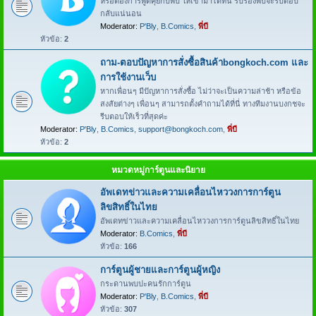
หรือต้องการพูดคุยกับพี่บี ให้เข้ามาได้ที่นี่ รับรองพี่บีจะรีบตอบ
กลับแน่นอน
Moderator:
P'Bly
,
B.Comics
,
พี่บี
หัวข้อ:
2
ถาม-ตอบปัญหาการสั่งซื้อสินค้าbongkoch.com และ
การใช้งานเว็บ
หากเพื่อนๆ มีปัญหาการสั่งซื้อ ไม่ว่าจะเป็นความล่าช้า หรือข้อ
สงสัยต่างๆ เพื่อนๆ สามารถตั้งคำถามได้ที่นี่ ทางทีมงานบงกชจะ
รีบตอบให้เร็วที่สุดค่ะ
Moderator:
P'Bly
,
B.Comics
,
support@bongkoch.com
,
พี่บี
หัวข้อ:
2
หมวดหมู่การ์ตูนและนิยาย
อัพเดทข่าวและความเคลื่อนไหววงการการ์ตูน
ลิขสิทธิ์ในไทย
อัพเดทข่าวและความเคลื่อนไหววงการการ์ตูนลิขสิทธิ์ในไทย
Moderator:
B.Comics
,
พี่บี
หัวข้อ:
166
การ์ตูนผู้ชายและการ์ตูนผู้หญิง
กระดานพบปะคนรักการ์ตูน
Moderator:
P'Bly
,
B.Comics
,
พี่บี
หัวข้อ:
307