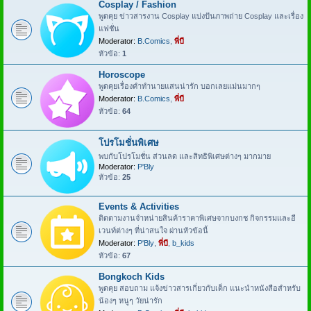
Cosplay / Fashion
พูดคุย ข่าวสารงาน Cosplay แบ่งปันภาพถ่าย Cosplay และเรื่อง
แฟชั่น
Moderator:
B.Comics
,
พี่บี
หัวข้อ:
1
Horoscope
พูดคุยเรื่องคำทำนายแสนน่ารัก บอกเลยแม่นมากๆ
Moderator:
B.Comics
,
พี่บี
หัวข้อ:
64
โปรโมชั่นพิเศษ
พบกับโปรโมชั่น ส่วนลด และสิทธิพิเศษต่างๆ มากมาย
Moderator:
P'Bly
หัวข้อ:
25
Events & Activities
ติดตามงานจำหน่ายสินค้าราคาพิเศษจากบงกช กิจกรรมและอี
เวนท์ต่างๆ ที่น่าสนใจ ผ่านหัวข้อนี้
Moderator:
P'Bly
,
พี่บี
,
b_kids
หัวข้อ:
67
Bongkoch Kids
พูดคุย สอบถาม แจ้งข่าวสารเกี่ยวกับเด็ก แนะนำหนังสือสำหรับ
น้องๆ หนูๆ วัยน่ารัก