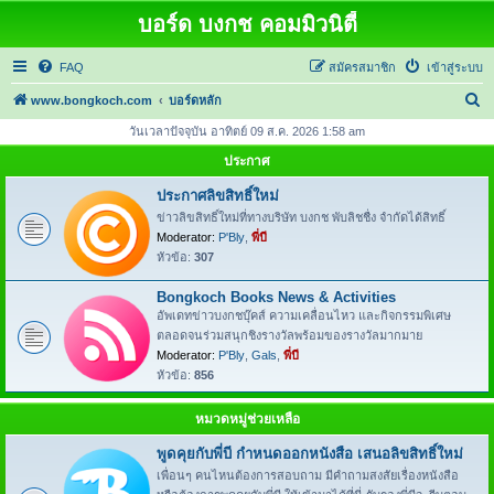
บอร์ด บงกช คอมมิวนิตี้
FAQ
สมัครสมาชิก
เข้าสู่ระบบ
ค้
www.bongkoch.com
บอร์ดหลัก
น
วันเวลาปัจจุบัน อาทิตย์ 09 ส.ค. 2026 1:58 am
ห
ประกาศ
า
ประกาศลิขสิทธิ์ใหม่
ข่าวลิขสิทธิ์ใหม่ที่ทางบริษัท บงกช พับลิชชื่ง จำกัดได้สิทธิ์
Moderator:
P'Bly
,
พี่บี
หัวข้อ:
307
Bongkoch Books News & Activities
อัพเดทข่าวบงกชบุ๊คส์ ความเคลื่อนไหว และกิจกรรมพิเศษ
ตลอดจนร่วมสนุกชิงรางวัลพร้อมของรางวัลมากมาย
Moderator:
P'Bly
,
Gals
,
พี่บี
หัวข้อ:
856
หมวดหมู่ช่วยเหลือ
พูดคุยกับพี่บี กำหนดออกหนังสือ เสนอลิขสิทธิ์ใหม่
เพื่อนๆ คนไหนต้องการสอบถาม มีคำถามสงสัยเรื่องหนังสือ