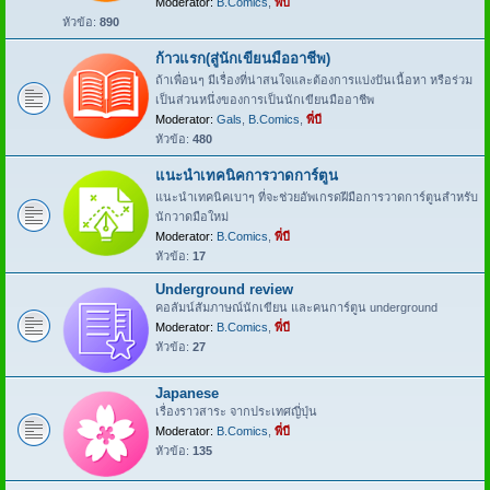
Moderator:
B.Comics
,
พี่บี
หัวข้อ:
890
ก้าวแรก(สู่นักเขียนมืออาชีพ)
ถ้าเพื่อนๆ มีเรื่องที่น่าสนใจและต้องการแบ่งปันเนื้อหา หรือร่วม
เป็นส่วนหนึ่งของการเป็นนักเขียนมืออาชีพ
Moderator:
Gals
,
B.Comics
,
พี่บี
หัวข้อ:
480
แนะนำเทคนิคการวาดการ์ตูน
แนะนำเทคนิคเบาๆ ที่จะช่วยอัพเกรดฝีมือการวาดการ์ตูนสำหรับ
นักวาดมือใหม่
Moderator:
B.Comics
,
พี่บี
หัวข้อ:
17
Underground review
คอลัมน์สัมภาษณ์นักเขียน และคนการ์ตูน underground
Moderator:
B.Comics
,
พี่บี
หัวข้อ:
27
Japanese
เรื่องราวสาระ จากประเทศญี่ปุ่น
Moderator:
B.Comics
,
พี่บี
หัวข้อ:
135