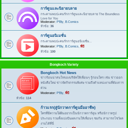
การ์ตูนและนิยายบลาย
กระดานพบปะคนรักการ์ตูนและนิยายบลาย The Boundless
Love for You
Moderator:
P'Bly
,
B.Comics
หัวข้อ:
36
การ์ตูนอนิเมชั่น
กระดานพบปะคนรักการ์ตูนอนิเมชั่น...
Moderator:
P'Bly
,
B.Comics
,
พี่บี
หัวข้อ:
100
Bongkoch Variety
Bongkoch Hot News
ข่าวร้อนน่าสนใจของบริษัทให้เพื่อนๆ รู้ก่อนใคร เช่น ข่าวออก
หนังสือใหม่ ข่าวจัดกิจกรรมพิเศษ รวมถึงตำแหน่งงานที่ต้องการ
ด่วน
Moderator:
P'Bly
,
พี่บี
หัวข้อ:
114
ก้าวแรก(สู่นักวาดการ์ตูนมืออาชีพ)
ใครที่มีความใฝ่ฝันอยากเป็นนักวาดการ์ตูน หรือนักวาดรูป
ประกอบ รวมทั้งแบ่งปันผลงานให้เพื่อนๆ ชมกัน สามารถโชว์ผล
งานได้ที่นี่