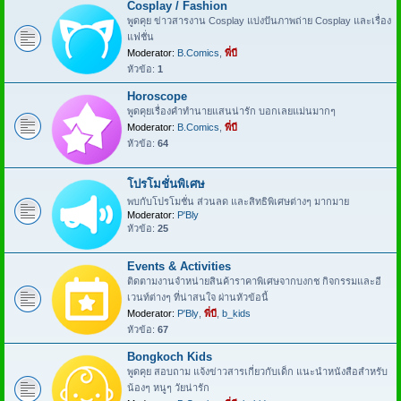
Cosplay / Fashion
พูดคุย ข่าวสารงาน Cosplay แบ่งปันภาพถ่าย Cosplay และเรื่อง
แฟชั่น
Moderator:
B.Comics
,
พี่บี
หัวข้อ:
1
Horoscope
พูดคุยเรื่องคำทำนายแสนน่ารัก บอกเลยแม่นมากๆ
Moderator:
B.Comics
,
พี่บี
หัวข้อ:
64
โปรโมชั่นพิเศษ
พบกับโปรโมชั่น ส่วนลด และสิทธิพิเศษต่างๆ มากมาย
Moderator:
P'Bly
หัวข้อ:
25
Events & Activities
ติดตามงานจำหน่ายสินค้าราคาพิเศษจากบงกช กิจกรรมและอี
เวนท์ต่างๆ ที่น่าสนใจ ผ่านหัวข้อนี้
Moderator:
P'Bly
,
พี่บี
,
b_kids
หัวข้อ:
67
Bongkoch Kids
พูดคุย สอบถาม แจ้งข่าวสารเกี่ยวกับเด็ก แนะนำหนังสือสำหรับ
น้องๆ หนูๆ วัยน่ารัก