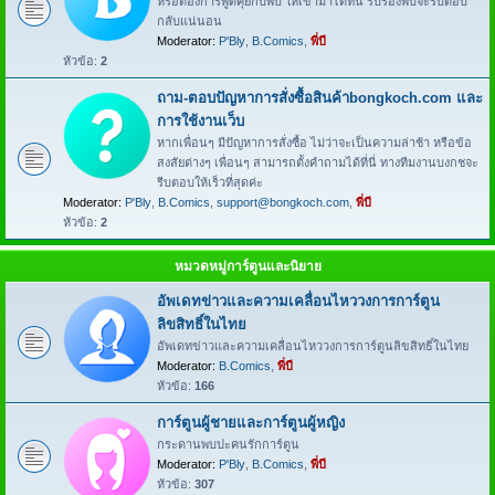
หรือต้องการพูดคุยกับพี่บี ให้เข้ามาได้ที่นี่ รับรองพี่บีจะรีบตอบ
กลับแน่นอน
Moderator:
P'Bly
,
B.Comics
,
พี่บี
หัวข้อ:
2
ถาม-ตอบปัญหาการสั่งซื้อสินค้าbongkoch.com และ
การใช้งานเว็บ
หากเพื่อนๆ มีปัญหาการสั่งซื้อ ไม่ว่าจะเป็นความล่าช้า หรือข้อ
สงสัยต่างๆ เพื่อนๆ สามารถตั้งคำถามได้ที่นี่ ทางทีมงานบงกชจะ
รีบตอบให้เร็วที่สุดค่ะ
Moderator:
P'Bly
,
B.Comics
,
support@bongkoch.com
,
พี่บี
หัวข้อ:
2
หมวดหมู่การ์ตูนและนิยาย
อัพเดทข่าวและความเคลื่อนไหววงการการ์ตูน
ลิขสิทธิ์ในไทย
อัพเดทข่าวและความเคลื่อนไหววงการการ์ตูนลิขสิทธิ์ในไทย
Moderator:
B.Comics
,
พี่บี
หัวข้อ:
166
การ์ตูนผู้ชายและการ์ตูนผู้หญิง
กระดานพบปะคนรักการ์ตูน
Moderator:
P'Bly
,
B.Comics
,
พี่บี
หัวข้อ:
307