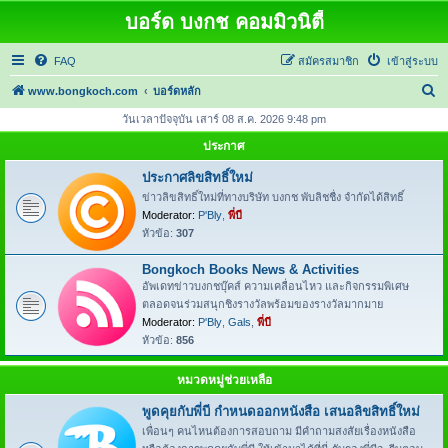
บอร์ด บงกช คอมมิวนิตี้
FAQ
สมัครสมาชิก
เข้าสู่ระบบ
ค้
www.bongkoch.com
บอร์ดหลัก
น
วันเวลาปัจจุบัน เสาร์ 08 ส.ค. 2026 9:48 pm
ห
ประกาศ
า
ประกาศลิขสิทธิ์ใหม่
ข่าวลิขสิทธิ์ใหม่ที่ทางบริษัท บงกช พับลิชชื่ง จำกัดได้สิทธิ์
Moderator:
P'Bly
,
พี่บี
หัวข้อ:
307
Bongkoch Books News & Activities
อัพเดทข่าวบงกชบุ๊คส์ ความเคลื่อนไหว และกิจกรรมพิเศษ
ตลอดจนร่วมสนุกชิงรางวัลพร้อมของรางวัลมากมาย
Moderator:
P'Bly
,
Gals
,
พี่บี
หัวข้อ:
856
หมวดหมู่ช่วยเหลือ
พูดคุยกับพี่บี กำหนดออกหนังสือ เสนอลิขสิทธิ์ใหม่
เพื่อนๆ คนไหนต้องการสอบถาม มีคำถามสงสัยเรื่องหนังสือ