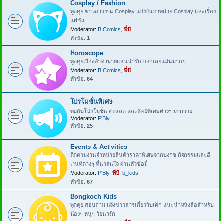
Cosplay / Fashion
พูดคุย ข่าวสารงาน Cosplay แบ่งปันภาพถ่าย Cosplay และเรื่อง
แฟชั่น
Moderator:
B.Comics
,
พี่บี
หัวข้อ:
1
Horoscope
พูดคุยเรื่องคำทำนายแสนน่ารัก บอกเลยแม่นมากๆ
Moderator:
B.Comics
,
พี่บี
หัวข้อ:
64
โปรโมชั่นพิเศษ
พบกับโปรโมชั่น ส่วนลด และสิทธิพิเศษต่างๆ มากมาย
Moderator:
P'Bly
หัวข้อ:
25
Events & Activities
ติดตามงานจำหน่ายสินค้าราคาพิเศษจากบงกช กิจกรรมและอี
เวนท์ต่างๆ ที่น่าสนใจ ผ่านหัวข้อนี้
Moderator:
P'Bly
,
พี่บี
,
b_kids
หัวข้อ:
67
Bongkoch Kids
พูดคุย สอบถาม แจ้งข่าวสารเกี่ยวกับเด็ก แนะนำหนังสือสำหรับ
น้องๆ หนูๆ วัยน่ารัก