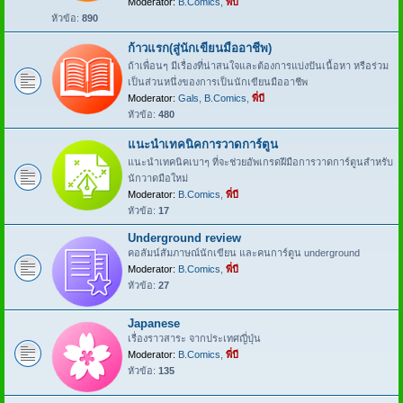
Moderator:
B.Comics
,
พี่บี
หัวข้อ:
890
ก้าวแรก(สู่นักเขียนมืออาชีพ)
ถ้าเพื่อนๆ มีเรื่องที่น่าสนใจและต้องการแบ่งปันเนื้อหา หรือร่วม
เป็นส่วนหนึ่งของการเป็นนักเขียนมืออาชีพ
Moderator:
Gals
,
B.Comics
,
พี่บี
หัวข้อ:
480
แนะนำเทคนิคการวาดการ์ตูน
แนะนำเทคนิคเบาๆ ที่จะช่วยอัพเกรดฝีมือการวาดการ์ตูนสำหรับ
นักวาดมือใหม่
Moderator:
B.Comics
,
พี่บี
หัวข้อ:
17
Underground review
คอลัมน์สัมภาษณ์นักเขียน และคนการ์ตูน underground
Moderator:
B.Comics
,
พี่บี
หัวข้อ:
27
Japanese
เรื่องราวสาระ จากประเทศญี่ปุ่น
Moderator:
B.Comics
,
พี่บี
หัวข้อ:
135