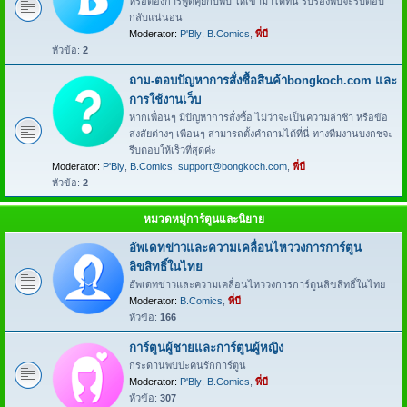
หรือต้องการพูดคุยกับพี่บี ให้เข้ามาได้ที่นี่ รับรองพี่บีจะรีบตอบ
กลับแน่นอน
Moderator:
P'Bly
,
B.Comics
,
พี่บี
หัวข้อ:
2
ถาม-ตอบปัญหาการสั่งซื้อสินค้าbongkoch.com และ
การใช้งานเว็บ
หากเพื่อนๆ มีปัญหาการสั่งซื้อ ไม่ว่าจะเป็นความล่าช้า หรือข้อ
สงสัยต่างๆ เพื่อนๆ สามารถตั้งคำถามได้ที่นี่ ทางทีมงานบงกชจะ
รีบตอบให้เร็วที่สุดค่ะ
Moderator:
P'Bly
,
B.Comics
,
support@bongkoch.com
,
พี่บี
หัวข้อ:
2
หมวดหมู่การ์ตูนและนิยาย
อัพเดทข่าวและความเคลื่อนไหววงการการ์ตูน
ลิขสิทธิ์ในไทย
อัพเดทข่าวและความเคลื่อนไหววงการการ์ตูนลิขสิทธิ์ในไทย
Moderator:
B.Comics
,
พี่บี
หัวข้อ:
166
การ์ตูนผู้ชายและการ์ตูนผู้หญิง
กระดานพบปะคนรักการ์ตูน
Moderator:
P'Bly
,
B.Comics
,
พี่บี
หัวข้อ:
307