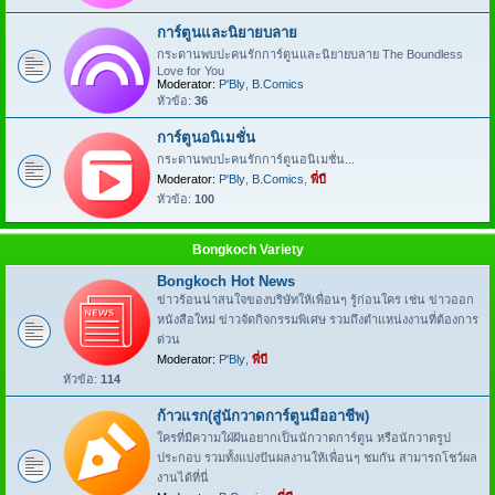
การ์ตูนและนิยายบลาย
กระดานพบปะคนรักการ์ตูนและนิยายบลาย The Boundless
Love for You
Moderator:
P'Bly
,
B.Comics
หัวข้อ:
36
การ์ตูนอนิเมชั่น
กระดานพบปะคนรักการ์ตูนอนิเมชั่น...
Moderator:
P'Bly
,
B.Comics
,
พี่บี
หัวข้อ:
100
Bongkoch Variety
Bongkoch Hot News
ข่าวร้อนน่าสนใจของบริษัทให้เพื่อนๆ รู้ก่อนใคร เช่น ข่าวออก
หนังสือใหม่ ข่าวจัดกิจกรรมพิเศษ รวมถึงตำแหน่งงานที่ต้องการ
ด่วน
Moderator:
P'Bly
,
พี่บี
หัวข้อ:
114
ก้าวแรก(สู่นักวาดการ์ตูนมืออาชีพ)
ใครที่มีความใฝ่ฝันอยากเป็นนักวาดการ์ตูน หรือนักวาดรูป
ประกอบ รวมทั้งแบ่งปันผลงานให้เพื่อนๆ ชมกัน สามารถโชว์ผล
งานได้ที่นี่