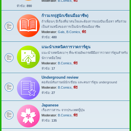
Moderator:
B.Comics
,
พี่บี
หัวข้อ:
890
ก้าวแรก(สู่นักเขียนมืออาชีพ)
ถ้าเพื่อนๆ มีเรื่องที่น่าสนใจและต้องการแบ่งปันเนื้อหา หรือร่วม
เป็นส่วนหนึ่งของการเป็นนักเขียนมืออาชีพ
Moderator:
Gals
,
B.Comics
,
พี่บี
หัวข้อ:
480
แนะนำเทคนิคการวาดการ์ตูน
แนะนำเทคนิคเบาๆ ที่จะช่วยอัพเกรดฝีมือการวาดการ์ตูนสำหรับ
นักวาดมือใหม่
Moderator:
B.Comics
,
พี่บี
หัวข้อ:
17
Underground review
คอลัมน์สัมภาษณ์นักเขียน และคนการ์ตูน underground
Moderator:
B.Comics
,
พี่บี
หัวข้อ:
27
Japanese
เรื่องราวสาระ จากประเทศญี่ปุ่น
Moderator:
B.Comics
,
พี่บี
หัวข้อ:
135