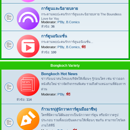
การ์ตูนและนิยายบลาย
กระดานพบปะคนรักการ์ตูนและนิยายบลาย The Boundless
Love for You
Moderator:
P'Bly
,
B.Comics
หัวข้อ:
36
การ์ตูนอนิเมชั่น
กระดานพบปะคนรักการ์ตูนอนิเมชั่น...
Moderator:
P'Bly
,
B.Comics
,
พี่บี
หัวข้อ:
100
Bongkoch Variety
Bongkoch Hot News
ข่าวร้อนน่าสนใจของบริษัทให้เพื่อนๆ รู้ก่อนใคร เช่น ข่าวออก
หนังสือใหม่ ข่าวจัดกิจกรรมพิเศษ รวมถึงตำแหน่งงานที่ต้องการ
ด่วน
Moderator:
P'Bly
,
พี่บี
หัวข้อ:
114
ก้าวแรก(สู่นักวาดการ์ตูนมืออาชีพ)
ใครที่มีความใฝ่ฝันอยากเป็นนักวาดการ์ตูน หรือนักวาดรูป
ประกอบ รวมทั้งแบ่งปันผลงานให้เพื่อนๆ ชมกัน สามารถโชว์ผล
งานได้ที่นี่