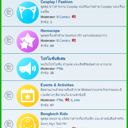
Cosplay / Fashion
พูดคุย ข่าวสารงาน Cosplay แบ่งปันภาพถ่าย Cosplay และเรื่อง
แฟชั่น
Moderator:
B.Comics
,
พี่บี
หัวข้อ:
1
Horoscope
พูดคุยเรื่องคำทำนายแสนน่ารัก บอกเลยแม่นมากๆ
Moderator:
B.Comics
,
พี่บี
หัวข้อ:
64
โปรโมชั่นพิเศษ
พบกับโปรโมชั่น ส่วนลด และสิทธิพิเศษต่างๆ มากมาย
Moderator:
P'Bly
หัวข้อ:
25
Events & Activities
ติดตามงานจำหน่ายสินค้าราคาพิเศษจากบงกช กิจกรรมและอี
เวนท์ต่างๆ ที่น่าสนใจ ผ่านหัวข้อนี้
Moderator:
P'Bly
,
พี่บี
,
b_kids
หัวข้อ:
67
Bongkoch Kids
พูดคุย สอบถาม แจ้งข่าวสารเกี่ยวกับเด็ก แนะนำหนังสือสำหรับ
น้องๆ หนูๆ วัยน่ารัก