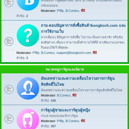
หรือต้องการพูดคุยกับพี่บี ให้เข้ามาได้ที่นี่ รับรองพี่บีจะรีบตอบ
กลับแน่นอน
Moderator:
P'Bly
,
B.Comics
,
พี่บี
หัวข้อ:
2
ถาม-ตอบปัญหาการสั่งซื้อสินค้าbongkoch.com และ
การใช้งานเว็บ
หากเพื่อนๆ มีปัญหาการสั่งซื้อ ไม่ว่าจะเป็นความล่าช้า หรือข้อ
สงสัยต่างๆ เพื่อนๆ สามารถตั้งคำถามได้ที่นี่ ทางทีมงานบงกชจะ
รีบตอบให้เร็วที่สุดค่ะ
Moderator:
P'Bly
,
B.Comics
,
support@bongkoch.com
,
พี่บี
หัวข้อ:
3
หมวดหมู่การ์ตูนและนิยาย
อัพเดทข่าวและความเคลื่อนไหววงการการ์ตูน
ลิขสิทธิ์ในไทย
อัพเดทข่าวและความเคลื่อนไหววงการการ์ตูนลิขสิทธิ์ในไทย
Moderator:
B.Comics
,
พี่บี
หัวข้อ:
166
การ์ตูนผู้ชายและการ์ตูนผู้หญิง
กระดานพบปะคนรักการ์ตูน
Moderator:
P'Bly
,
B.Comics
,
พี่บี
หัวข้อ:
307