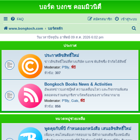
บอร์ด บงกช คอมมิวนิตี้
FAQ
สมัครสมาชิก
เข้าสู่ระบบ
ค้
www.bongkoch.com
บอร์ดหลัก
น
วันเวลาปัจจุบัน อาทิตย์ 09 ส.ค. 2026 6:02 pm
ห
ประกาศ
า
ประกาศลิขสิทธิ์ใหม่
ข่าวลิขสิทธิ์ใหม่ที่ทางบริษัท บงกช พับลิชชื่ง จำกัดได้สิทธิ์
Moderator:
P'Bly
,
พี่บี
หัวข้อ:
307
Bongkoch Books News & Activities
อัพเดทข่าวบงกชบุ๊คส์ ความเคลื่อนไหว และกิจกรรมพิเศษ
ตลอดจนร่วมสนุกชิงรางวัลพร้อมของรางวัลมากมาย
Moderator:
P'Bly
,
Gals
,
พี่บี
หัวข้อ:
856
หมวดหมู่ช่วยเหลือ
พูดคุยกับพี่บี กำหนดออกหนังสือ เสนอลิขสิทธิ์ใหม่
เพื่อนๆ คนไหนต้องการสอบถาม มีคำถามสงสัยเรื่องหนังสือ