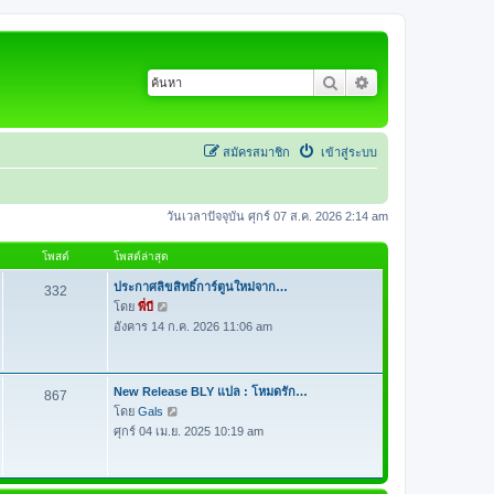
ค้นหา
การค้นหาขั้นสูง
สมัครสมาชิก
เข้าสู่ระบบ
วันเวลาปัจจุบัน ศุกร์ 07 ส.ค. 2026 2:14 am
โพสต์
โพสต์ล่าสุด
ประกาศลิขสิทธิ์การ์ตูนใหม่จาก…
332
โดย
พี่บี
ดู
อังคาร 14 ก.ค. 2026 11:06 am
ข้
อ
ค
ว
New Release BLY แปล : โหมดรัก…
867
า
โดย
Gals
ดู
ม
ศุกร์ 04 เม.ย. 2025 10:19 am
ข้
ล่
อ
า
ค
สุ
ว