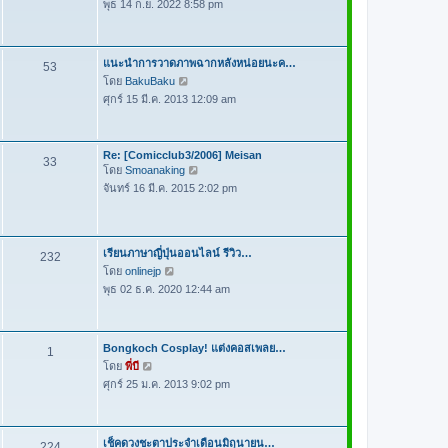
ม
พุธ 14 ก.ย. 2022 8:58 pm
ข้
ล่
อ
า
ค
สุ
ว
แนะนำการวาดภาพฉากหลังหน่อยนะค…
53
ด
า
โดย
BakuBaku
ดู
ม
ศุกร์ 15 มี.ค. 2013 12:09 am
ข้
ล่
อ
า
ค
สุ
Re: [Comicclub3/2006] Meisan
ว
33
ด
โดย
Smoanaking
ดู
า
จันทร์ 16 มี.ค. 2015 2:02 pm
ข้
ม
อ
ล่
ค
า
ว
สุ
เรียนภาษาญี่ปุ่นออนไลน์ รีวิว…
232
า
ด
โดย
onlinejp
ดู
ม
พุธ 02 ธ.ค. 2020 12:44 am
ข้
ล่
อ
า
ค
สุ
ว
Bongkoch Cosplay! แต่งคอสเพลย…
1
ด
า
โดย
พี่บี
ดู
ม
ศุกร์ 25 ม.ค. 2013 9:02 pm
ข้
ล่
อ
า
ค
สุ
ว
เช็คดวงชะตาประจำเดือนมิถุนายน…
224