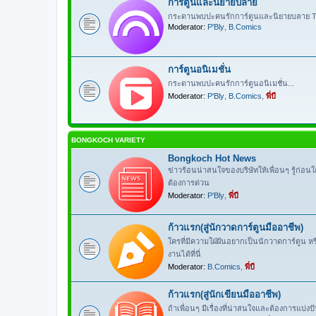
การ์ตูนและนิยายบลาย
กระดานพบปะคนรักการ์ตูนและนิยายบลาย Th
Moderator:
P'Bly
,
B.Comics
การ์ตูนอนิเมชั่น
กระดานพบปะคนรักการ์ตูนอนิเมชั่น...
Moderator:
P'Bly
,
B.Comics
,
พี่บี
BONGKOCH VARIETY
Bongkoch Hot News
ข่าวร้อนน่าสนใจของบริษัทให้เพื่อนๆ รู้ก่อน
ต้องการด่วน
Moderator:
P'Bly
,
พี่บี
ก้าวแรก(สู่นักวาดการ์ตูนมืออาชีพ)
ใครที่มีความใฝ่ฝันอยากเป็นนักวาดการ์ตูน 
งานได้ที่นี่
Moderator:
B.Comics
,
พี่บี
ก้าวแรก(สู่นักเขียนมืออาชีพ)
ถ้าเพื่อนๆ มีเรื่องที่น่าสนใจและต้องการแบ่ง