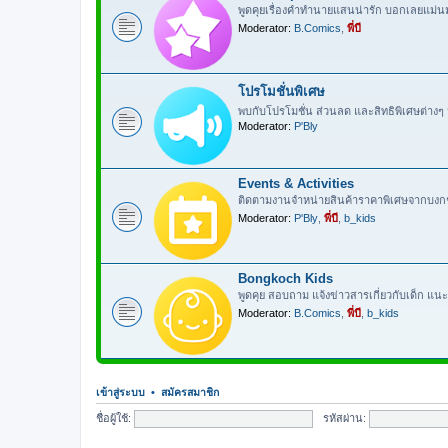
พูดคุยเรื่องคำทำนายแสนน่ารัก บอกเลยแม่
Moderator:
B.Comics
,
พี่บี
โปรโมชั่นพิเศษ
พบกับโปรโมชั่น ส่วนลด และสิทธิพิเศษต่าง
Moderator:
P'Bly
Events & Activities
ติดตามงานจำหน่ายสินค้าราคาพิเศษจากบงกช ก
Moderator:
P'Bly
,
พี่บี
,
b_kids
Bongkoch Kids
พูดคุย สอบถาม แจ้งข่าวสารเกี่ยวกับเด็ก แนะ
Moderator:
B.Comics
,
พี่บี
,
b_kids
เข้าสู่ระบบ
•
สมัครสมาชิก
ชื่อผู้ใช้:
รหัสผ่าน: