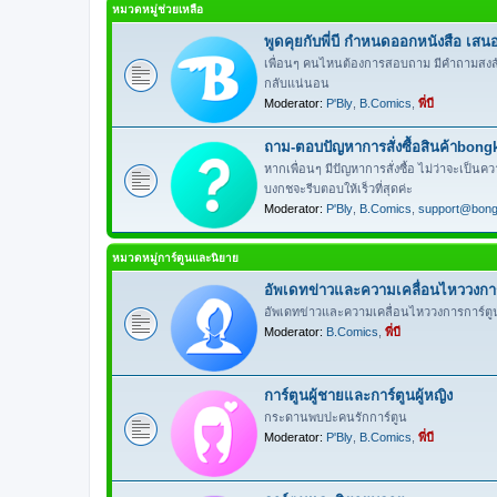
หมวดหมู่ช่วยเหลือ
พูดคุยกับพี่บี กำหนดออกหนังสือ เสนอล
เพื่อนๆ คนไหนต้องการสอบถาม มีคำถามสงสัยเรื่อ
กลับแน่นอน
Moderator:
P'Bly
,
B.Comics
,
พี่บี
ถาม-ตอบปัญหาการสั่งซื้อสินค้าbon
หากเพื่อนๆ มีปัญหาการสั่งซื้อ ไม่ว่าจะเป็นคว
บงกชจะรีบตอบให้เร็วที่สุดค่ะ
Moderator:
P'Bly
,
B.Comics
,
support@bon
หมวดหมู่การ์ตูนและนิยาย
อัพเดทข่าวและความเคลื่อนไหววงการก
อัพเดทข่าวและความเคลื่อนไหววงการการ์ตูน
Moderator:
B.Comics
,
พี่บี
การ์ตูนผู้ชายและการ์ตูนผู้หญิง
กระดานพบปะคนรักการ์ตูน
Moderator:
P'Bly
,
B.Comics
,
พี่บี