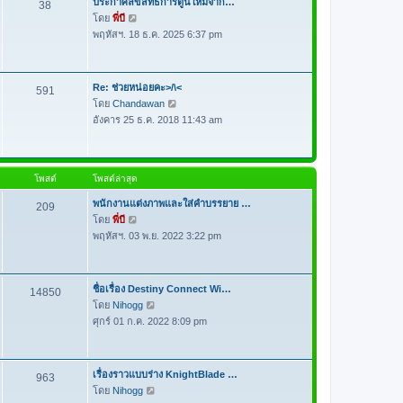
ประกาศลิขสิทธิ์การ์ตูนใหม่จาก…
38
ด
า
โดย
พี่บี
ดู
ม
พฤหัสฯ. 18 ธ.ค. 2025 6:37 pm
ข้
ล่
อ
า
ค
สุ
ว
Re: ช่วยหน่อยคะ>/\<
591
ด
า
โดย
Chandawan
ดู
ม
อังคาร 25 ธ.ค. 2018 11:43 am
ข้
ล่
อ
า
ค
สุ
ว
โพสต์
โพสต์ล่าสุด
ด
า
ม
พนักงานแต่งภาพและใส่คำบรรยาย …
209
ล่
โดย
พี่บี
ดู
า
พฤหัสฯ. 03 พ.ย. 2022 3:22 pm
ข้
สุ
อ
ด
ค
ว
ชื่อเรื่อง Destiny Connect Wi…
14850
า
โดย
Nihogg
ดู
ม
ศุกร์ 01 ก.ค. 2022 8:09 pm
ข้
ล่
อ
า
ค
สุ
ว
เรื่องราวแบบร่าง KnightBlade …
963
ด
า
โดย
Nihogg
ดู