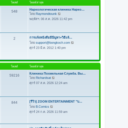
โพสต์
โพสต์ล่าสุด
ด
า
Наркологическая клиника Нарко…
ม
548
โดย
Raymondtounk
ดู
ล่
พฤหัสฯ. 06 ส.ค. 2026 11:42 pm
ข้
า
อ
สุ
ค
ด
ว
การแจ้งหนังสือมีปัญหา+วิธีแจ้…
2
า
โดย
support@bongkoch.com
ดู
ม
ศุกร์ 23 มี.ค. 2012 1:40 pm
ข้
ล่
อ
า
ค
สุ
ว
ด
โพสต์
โพสต์ล่าสุด
า
Клиника Похмельная Служба. Вы…
ม
59216
โดย
Richardsat
ดู
ล่
ศุกร์ 07 ส.ค. 2026 12:24 am
ข้
า
อ
สุ
ค
ด
ว
[รีวิว] ZOOM ENTERTAINMENT "บ…
844
า
โดย
B.Comics
ดู
ม
ศุกร์ 24 ก.ค. 2026 11:59 am
ข้
ล่
อ
า
ค
สุ
ว