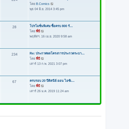
ด
า
โดย
B.Comics
ดู
ม
พุธ 04 มิ.ย. 2014 3:45 pm
ข้
ล่
อ
า
ค
สุ
ว
โปรโมชั่นพิเศษ ซื้อครบ 800 รั…
28
ด
า
โดย
พี่บี
ดู
ม
พฤหัสฯ. 16 เม.ย. 2020 9:58 am
ข้
ล่
อ
า
ค
สุ
ว
Re: ประกาศผลโครงการประกวดระบา…
234
ด
า
โดย
พี่บี
ดู
ม
เสาร์ 13 ก.พ. 2021 3:07 pm
ข้
ล่
อ
า
ค
สุ
ว
ครบรอบ 20 ปีดิสนีย์ ออน ไอซ์เ…
67
ด
า
โดย
พี่บี
ดู
ม
เสาร์ 26 ม.ค. 2019 11:24 am
ข้
ล่
อ
า
ค
สุ
ว
ด
า
ม
ล่
า