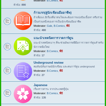
Moderator:
B.Comics
,
พี่บี
หัวข้อ:
890
ก้าวแรก(สู่นักเขียนมืออาชีพ)
ถ้าเพื่อนๆ มีเรื่องที่น่าสนใจและต้องการแบ่งปันเนื้อหา หรือร่วม
เป็นส่วนหนึ่งของการเป็นนักเขียนมืออาชีพ
Moderator:
Gals
,
B.Comics
,
พี่บี
หัวข้อ:
480
แนะนำเทคนิคการวาดการ์ตูน
แนะนำเทคนิคเบาๆ ที่จะช่วยอัพเกรดฝีมือการวาดการ์ตูนสำหรับ
นักวาดมือใหม่
Moderator:
B.Comics
,
พี่บี
หัวข้อ:
17
Underground review
คอลัมน์สัมภาษณ์นักเขียน และคนการ์ตูน underground
Moderator:
B.Comics
,
พี่บี
หัวข้อ:
27
Japanese
เรื่องราวสาระ จากประเทศญี่ปุ่น
Moderator:
B.Comics
,
พี่บี
หัวข้อ:
135