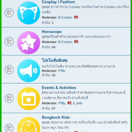
Cosplay / Fashion
พูดคุย ข่าวสารงาน Cosplay แบ่งปันภาพถ่าย Cosplay และเรื่อง
แฟชั่น
Moderator:
B.Comics
,
พี่บี
หัวข้อ:
1
Horoscope
พูดคุยเรื่องคำทำนายแสนน่ารัก บอกเลยแม่นมากๆ
Moderator:
B.Comics
,
พี่บี
หัวข้อ:
64
โปรโมชั่นพิเศษ
พบกับโปรโมชั่น ส่วนลด และสิทธิพิเศษต่างๆ มากมาย
Moderator:
P'Bly
หัวข้อ:
25
Events & Activities
ติดตามงานจำหน่ายสินค้าราคาพิเศษจากบงกช กิจกรรมและอี
เวนท์ต่างๆ ที่น่าสนใจ ผ่านหัวข้อนี้
Moderator:
P'Bly
,
พี่บี
,
b_kids
หัวข้อ:
67
Bongkoch Kids
พูดคุย สอบถาม แจ้งข่าวสารเกี่ยวกับเด็ก แนะนำหนังสือสำหรับ
น้องๆ หนูๆ วัยน่ารัก