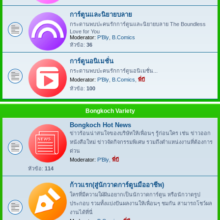
การ์ตูนและนิยายบลาย
กระดานพบปะคนรักการ์ตูนและนิยายบลาย The Boundless
Love for You
Moderator:
P'Bly
,
B.Comics
หัวข้อ:
36
การ์ตูนอนิเมชั่น
กระดานพบปะคนรักการ์ตูนอนิเมชั่น...
Moderator:
P'Bly
,
B.Comics
,
พี่บี
หัวข้อ:
100
Bongkoch Variety
Bongkoch Hot News
ข่าวร้อนน่าสนใจของบริษัทให้เพื่อนๆ รู้ก่อนใคร เช่น ข่าวออก
หนังสือใหม่ ข่าวจัดกิจกรรมพิเศษ รวมถึงตำแหน่งงานที่ต้องการ
ด่วน
Moderator:
P'Bly
,
พี่บี
หัวข้อ:
114
ก้าวแรก(สู่นักวาดการ์ตูนมืออาชีพ)
ใครที่มีความใฝ่ฝันอยากเป็นนักวาดการ์ตูน หรือนักวาดรูป
ประกอบ รวมทั้งแบ่งปันผลงานให้เพื่อนๆ ชมกัน สามารถโชว์ผล
งานได้ที่นี่