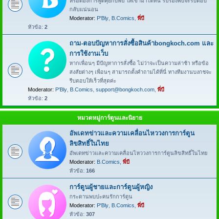
หรือต้องการพูดคุยกับพี่บี ให้เข้ามาได้ที่นี่ รับรองพี่บีจะรีบตอบ
กลับแน่นอน
Moderator:
P'Bly
,
B.Comics
,
พี่บี
หัวข้อ:
2
ถาม-ตอบปัญหาการสั่งซื้อสินค้าbongkoch.com และ
การใช้งานเว็บ
หากเพื่อนๆ มีปัญหาการสั่งซื้อ ไม่ว่าจะเป็นความล่าช้า หรือข้อ
สงสัยต่างๆ เพื่อนๆ สามารถตั้งคำถามได้ที่นี่ ทางทีมงานบงกชจะ
รีบตอบให้เร็วที่สุดค่ะ
Moderator:
P'Bly
,
B.Comics
,
support@bongkoch.com
,
พี่บี
หัวข้อ:
2
หมวดหมู่การ์ตูนและนิยาย
อัพเดทข่าวและความเคลื่อนไหววงการการ์ตูน
ลิขสิทธิ์ในไทย
อัพเดทข่าวและความเคลื่อนไหววงการการ์ตูนลิขสิทธิ์ในไทย
Moderator:
B.Comics
,
พี่บี
หัวข้อ:
166
การ์ตูนผู้ชายและการ์ตูนผู้หญิง
กระดานพบปะคนรักการ์ตูน
Moderator:
P'Bly
,
B.Comics
,
พี่บี
หัวข้อ:
307