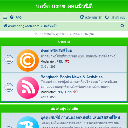
บอร์ด บงกช คอมมิวนิตี้
FAQ
สมัครสมาชิก
เข้าสู่ระบบ
ค้
www.bongkoch.com
บอร์ดหลัก
น
วันเวลาปัจจุบัน ศุกร์ 07 ส.ค. 2026 10:07 pm
ห
ประกาศ
า
ประกาศลิขสิทธิ์ใหม่
ข่าวลิขสิทธิ์ใหม่ที่ทางบริษัท บงกช พับลิชชื่ง จำกัดได้สิทธิ์
Moderator:
P'Bly
,
พี่บี
หัวข้อ:
307
Bongkoch Books News & Activities
อัพเดทข่าวบงกชบุ๊คส์ ความเคลื่อนไหว และกิจกรรมพิเศษ
ตลอดจนร่วมสนุกชิงรางวัลพร้อมของรางวัลมากมาย
Moderator:
P'Bly
,
Gals
,
พี่บี
หัวข้อ:
856
หมวดหมู่ช่วยเหลือ
พูดคุยกับพี่บี กำหนดออกหนังสือ เสนอลิขสิทธิ์ใหม่
เพื่อนๆ คนไหนต้องการสอบถาม มีคำถามสงสัยเรื่องหนังสือ