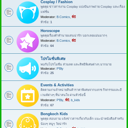
Cosplay / Fashion
พูดคุย ข่าวสารงาน Cosplay แบ่งปันภาพถ่าย Cosplay และเรื่อง
แฟชั่น
Moderator:
B.Comics
,
พี่บี
หัวข้อ:
1
Horoscope
พูดคุยเรื่องคำทำนายแสนน่ารัก บอกเลยแม่นมากๆ
Moderator:
B.Comics
,
พี่บี
หัวข้อ:
64
โปรโมชั่นพิเศษ
พบกับโปรโมชั่น ส่วนลด และสิทธิพิเศษต่างๆ มากมาย
Moderator:
P'Bly
หัวข้อ:
25
Events & Activities
ติดตามงานจำหน่ายสินค้าราคาพิเศษจากบงกช กิจกรรมและอี
เวนท์ต่างๆ ที่น่าสนใจ ผ่านหัวข้อนี้
Moderator:
P'Bly
,
พี่บี
,
b_kids
หัวข้อ:
67
Bongkoch Kids
พูดคุย สอบถาม แจ้งข่าวสารเกี่ยวกับเด็ก แนะนำหนังสือสำหรับ
น้องๆ หนูๆ วัยน่ารัก