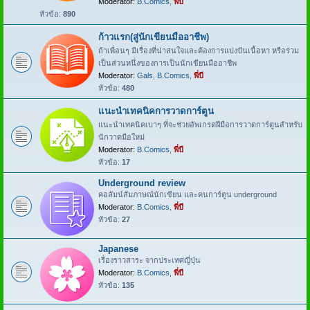
Moderator:
B.Comics
,
พี่บี
หัวข้อ:
890
ก้าวแรก(สู่นักเขียนมืออาชีพ)
ถ้าเพื่อนๆ มีเรื่องที่น่าสนใจและต้องการแบ่งปันเนื้อหา หรือร่วม
เป็นส่วนหนึ่งของการเป็นนักเขียนมืออาชีพ
Moderator:
Gals
,
B.Comics
,
พี่บี
หัวข้อ:
480
แนะนำเทคนิคการวาดการ์ตูน
แนะนำเทคนิคเบาๆ ที่จะช่วยอัพเกรดฝีมือการวาดการ์ตูนสำหรับ
นักวาดมือใหม่
Moderator:
B.Comics
,
พี่บี
หัวข้อ:
17
Underground review
คอลัมน์สัมภาษณ์นักเขียน และคนการ์ตูน underground
Moderator:
B.Comics
,
พี่บี
หัวข้อ:
27
Japanese
เรื่องราวสาระ จากประเทศญี่ปุ่น
Moderator:
B.Comics
,
พี่บี
หัวข้อ:
135