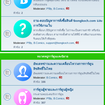
หรือต้องการพูดคุยกับพี่บี ให้เข้ามาได้ที่นี่ รับรองพี่บีจะรีบตอบ
กลับแน่นอน
Moderator:
P'Bly
,
B.Comics
,
พี่บี
หัวข้อ:
2
ถาม-ตอบปัญหาการสั่งซื้อสินค้าbongkoch.com และ
การใช้งานเว็บ
หากเพื่อนๆ มีปัญหาการสั่งซื้อ ไม่ว่าจะเป็นความล่าช้า หรือข้อ
สงสัยต่างๆ เพื่อนๆ สามารถตั้งคำถามได้ที่นี่ ทางทีมงานบงกชจะ
รีบตอบให้เร็วที่สุดค่ะ
Moderator:
P'Bly
,
B.Comics
,
support@bongkoch.com
,
พี่บี
หัวข้อ:
2
หมวดหมู่การ์ตูนและนิยาย
อัพเดทข่าวและความเคลื่อนไหววงการการ์ตูน
ลิขสิทธิ์ในไทย
อัพเดทข่าวและความเคลื่อนไหววงการการ์ตูนลิขสิทธิ์ในไทย
Moderator:
B.Comics
,
พี่บี
หัวข้อ:
166
การ์ตูนผู้ชายและการ์ตูนผู้หญิง
กระดานพบปะคนรักการ์ตูน
Moderator:
P'Bly
,
B.Comics
,
พี่บี
หัวข้อ:
307