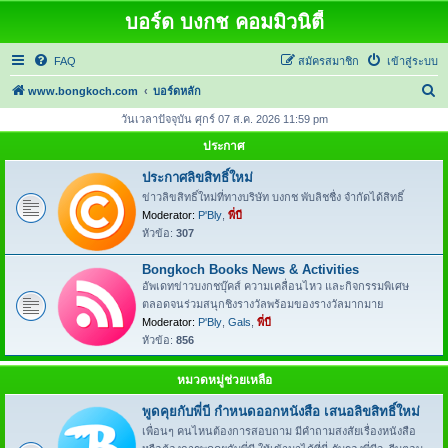
บอร์ด บงกช คอมมิวนิตี้
FAQ
สมัครสมาชิก
เข้าสู่ระบบ
ค้
www.bongkoch.com
บอร์ดหลัก
น
วันเวลาปัจจุบัน ศุกร์ 07 ส.ค. 2026 11:59 pm
ห
ประกาศ
า
ประกาศลิขสิทธิ์ใหม่
ข่าวลิขสิทธิ์ใหม่ที่ทางบริษัท บงกช พับลิชชื่ง จำกัดได้สิทธิ์
Moderator:
P'Bly
,
พี่บี
หัวข้อ:
307
Bongkoch Books News & Activities
อัพเดทข่าวบงกชบุ๊คส์ ความเคลื่อนไหว และกิจกรรมพิเศษ
ตลอดจนร่วมสนุกชิงรางวัลพร้อมของรางวัลมากมาย
Moderator:
P'Bly
,
Gals
,
พี่บี
หัวข้อ:
856
หมวดหมู่ช่วยเหลือ
พูดคุยกับพี่บี กำหนดออกหนังสือ เสนอลิขสิทธิ์ใหม่
เพื่อนๆ คนไหนต้องการสอบถาม มีคำถามสงสัยเรื่องหนังสือ