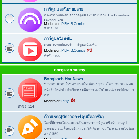
การ์ตูนและนิยายบลาย
กระดานพบปะคนรักการ์ตูนและนิยายบลาย The Boundless
Love for You
Moderator:
P'Bly
,
B.Comics
หัวข้อ:
36
การ์ตูนอนิเมชั่น
กระดานพบปะคนรักการ์ตูนอนิเมชั่น...
Moderator:
P'Bly
,
B.Comics
,
พี่บี
หัวข้อ:
100
Bongkoch Variety
Bongkoch Hot News
ข่าวร้อนน่าสนใจของบริษัทให้เพื่อนๆ รู้ก่อนใคร เช่น ข่าวออก
หนังสือใหม่ ข่าวจัดกิจกรรมพิเศษ รวมถึงตำแหน่งงานที่ต้องการ
ด่วน
Moderator:
P'Bly
,
พี่บี
หัวข้อ:
114
ก้าวแรก(สู่นักวาดการ์ตูนมืออาชีพ)
ใครที่มีความใฝ่ฝันอยากเป็นนักวาดการ์ตูน หรือนักวาดรูป
ประกอบ รวมทั้งแบ่งปันผลงานให้เพื่อนๆ ชมกัน สามารถโชว์ผล
งานได้ที่นี่