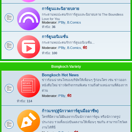
การ์ตูนและนิยายบลาย
กระดานพบปะคนรักการ์ตูนและนิยายบลาย The Boundless
Love for You
Moderator:
P'Bly
,
B.Comics
หัวข้อ:
36
การ์ตูนอนิเมชั่น
กระดานพบปะคนรักการ์ตูนอนิเมชั่น...
Moderator:
P'Bly
,
B.Comics
,
พี่บี
หัวข้อ:
100
Bongkoch Variety
Bongkoch Hot News
ข่าวร้อนน่าสนใจของบริษัทให้เพื่อนๆ รู้ก่อนใคร เช่น ข่าวออก
หนังสือใหม่ ข่าวจัดกิจกรรมพิเศษ รวมถึงตำแหน่งงานที่ต้องการ
ด่วน
Moderator:
P'Bly
,
พี่บี
หัวข้อ:
114
ก้าวแรก(สู่นักวาดการ์ตูนมืออาชีพ)
ใครที่มีความใฝ่ฝันอยากเป็นนักวาดการ์ตูน หรือนักวาดรูป
ประกอบ รวมทั้งแบ่งปันผลงานให้เพื่อนๆ ชมกัน สามารถโชว์ผล
งานได้ที่นี่