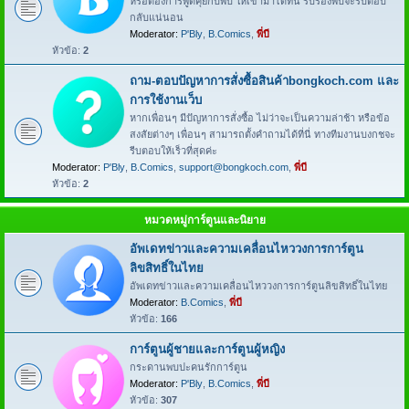
หรือต้องการพูดคุยกับพี่บี ให้เข้ามาได้ที่นี่ รับรองพี่บีจะรีบตอบ
กลับแน่นอน
Moderator:
P'Bly
,
B.Comics
,
พี่บี
หัวข้อ:
2
ถาม-ตอบปัญหาการสั่งซื้อสินค้าbongkoch.com และ
การใช้งานเว็บ
หากเพื่อนๆ มีปัญหาการสั่งซื้อ ไม่ว่าจะเป็นความล่าช้า หรือข้อ
สงสัยต่างๆ เพื่อนๆ สามารถตั้งคำถามได้ที่นี่ ทางทีมงานบงกชจะ
รีบตอบให้เร็วที่สุดค่ะ
Moderator:
P'Bly
,
B.Comics
,
support@bongkoch.com
,
พี่บี
หัวข้อ:
2
หมวดหมู่การ์ตูนและนิยาย
อัพเดทข่าวและความเคลื่อนไหววงการการ์ตูน
ลิขสิทธิ์ในไทย
อัพเดทข่าวและความเคลื่อนไหววงการการ์ตูนลิขสิทธิ์ในไทย
Moderator:
B.Comics
,
พี่บี
หัวข้อ:
166
การ์ตูนผู้ชายและการ์ตูนผู้หญิง
กระดานพบปะคนรักการ์ตูน
Moderator:
P'Bly
,
B.Comics
,
พี่บี
หัวข้อ:
307