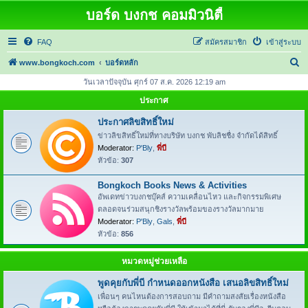
บอร์ด บงกช คอมมิวนิตี้
FAQ
สมัครสมาชิก
เข้าสู่ระบบ
ค้
www.bongkoch.com
บอร์ดหลัก
น
วันเวลาปัจจุบัน ศุกร์ 07 ส.ค. 2026 12:19 am
ห
ประกาศ
า
ประกาศลิขสิทธิ์ใหม่
ข่าวลิขสิทธิ์ใหม่ที่ทางบริษัท บงกช พับลิชชื่ง จำกัดได้สิทธิ์
Moderator:
P'Bly
,
พี่บี
หัวข้อ:
307
Bongkoch Books News & Activities
อัพเดทข่าวบงกชบุ๊คส์ ความเคลื่อนไหว และกิจกรรมพิเศษ
ตลอดจนร่วมสนุกชิงรางวัลพร้อมของรางวัลมากมาย
Moderator:
P'Bly
,
Gals
,
พี่บี
หัวข้อ:
856
หมวดหมู่ช่วยเหลือ
พูดคุยกับพี่บี กำหนดออกหนังสือ เสนอลิขสิทธิ์ใหม่
เพื่อนๆ คนไหนต้องการสอบถาม มีคำถามสงสัยเรื่องหนังสือ