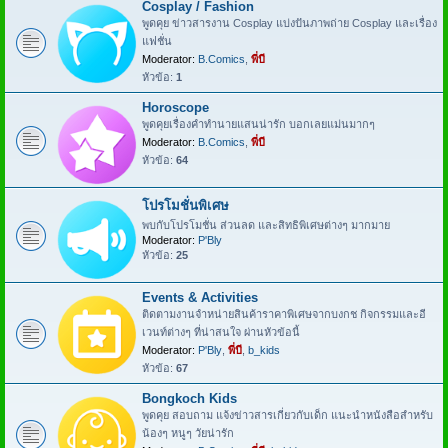
Cosplay / Fashion
พูดคุย ข่าวสารงาน Cosplay แบ่งปันภาพถ่าย Cosplay และเรื่อง
แฟชั่น
Moderator:
B.Comics
,
พี่บี
หัวข้อ:
1
Horoscope
พูดคุยเรื่องคำทำนายแสนน่ารัก บอกเลยแม่นมากๆ
Moderator:
B.Comics
,
พี่บี
หัวข้อ:
64
โปรโมชั่นพิเศษ
พบกับโปรโมชั่น ส่วนลด และสิทธิพิเศษต่างๆ มากมาย
Moderator:
P'Bly
หัวข้อ:
25
Events & Activities
ติดตามงานจำหน่ายสินค้าราคาพิเศษจากบงกช กิจกรรมและอี
เวนท์ต่างๆ ที่น่าสนใจ ผ่านหัวข้อนี้
Moderator:
P'Bly
,
พี่บี
,
b_kids
หัวข้อ:
67
Bongkoch Kids
พูดคุย สอบถาม แจ้งข่าวสารเกี่ยวกับเด็ก แนะนำหนังสือสำหรับ
น้องๆ หนูๆ วัยน่ารัก