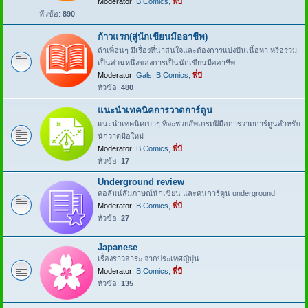
Moderator:
B.Comics
,
พี่บี
หัวข้อ:
890
ก้าวแรก(สู่นักเขียนมืออาชีพ)
ถ้าเพื่อนๆ มีเรื่องที่น่าสนใจและต้องการแบ่งปันเนื้อหา หรือร่วม
เป็นส่วนหนึ่งของการเป็นนักเขียนมืออาชีพ
Moderator:
Gals
,
B.Comics
,
พี่บี
หัวข้อ:
480
แนะนำเทคนิคการวาดการ์ตูน
แนะนำเทคนิคเบาๆ ที่จะช่วยอัพเกรดฝีมือการวาดการ์ตูนสำหรับ
นักวาดมือใหม่
Moderator:
B.Comics
,
พี่บี
หัวข้อ:
17
Underground review
คอลัมน์สัมภาษณ์นักเขียน และคนการ์ตูน underground
Moderator:
B.Comics
,
พี่บี
หัวข้อ:
27
Japanese
เรื่องราวสาระ จากประเทศญี่ปุ่น
Moderator:
B.Comics
,
พี่บี
หัวข้อ:
135