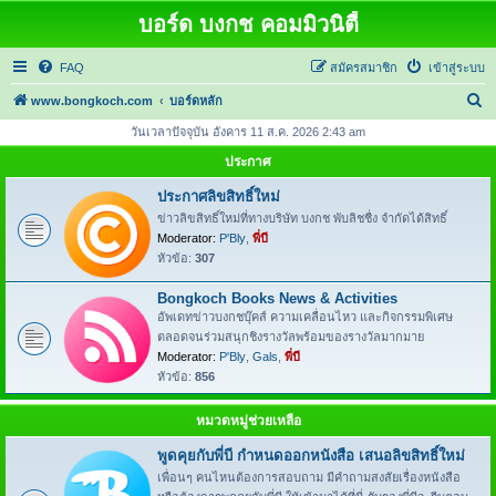
บอร์ด บงกช คอมมิวนิตี้
FAQ
สมัครสมาชิก
เข้าสู่ระบบ
ค้
www.bongkoch.com
บอร์ดหลัก
น
วันเวลาปัจจุบัน อังคาร 11 ส.ค. 2026 2:43 am
ห
ประกาศ
า
ประกาศลิขสิทธิ์ใหม่
ข่าวลิขสิทธิ์ใหม่ที่ทางบริษัท บงกช พับลิชชื่ง จำกัดได้สิทธิ์
Moderator:
P'Bly
,
พี่บี
หัวข้อ:
307
Bongkoch Books News & Activities
อัพเดทข่าวบงกชบุ๊คส์ ความเคลื่อนไหว และกิจกรรมพิเศษ
ตลอดจนร่วมสนุกชิงรางวัลพร้อมของรางวัลมากมาย
Moderator:
P'Bly
,
Gals
,
พี่บี
หัวข้อ:
856
หมวดหมู่ช่วยเหลือ
พูดคุยกับพี่บี กำหนดออกหนังสือ เสนอลิขสิทธิ์ใหม่
เพื่อนๆ คนไหนต้องการสอบถาม มีคำถามสงสัยเรื่องหนังสือ