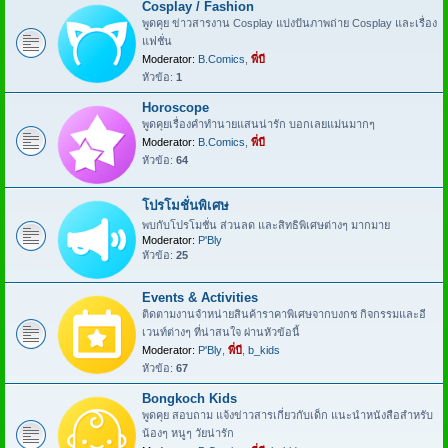
Cosplay / Fashion
พูดคุย ข่าวสารงาน Cosplay แบ่งปันภาพถ่าย Cosplay และเรื่อง
แฟชั่น
Moderator:
B.Comics
,
พี่บี
หัวข้อ:
1
Horoscope
พูดคุยเรื่องคำทำนายแสนน่ารัก บอกเลยแม่นมากๆ
Moderator:
B.Comics
,
พี่บี
หัวข้อ:
64
โปรโมชั่นพิเศษ
พบกับโปรโมชั่น ส่วนลด และสิทธิพิเศษต่างๆ มากมาย
Moderator:
P'Bly
หัวข้อ:
25
Events & Activities
ติดตามงานจำหน่ายสินค้าราคาพิเศษจากบงกช กิจกรรมและอี
เวนท์ต่างๆ ที่น่าสนใจ ผ่านหัวข้อนี้
Moderator:
P'Bly
,
พี่บี
,
b_kids
หัวข้อ:
67
Bongkoch Kids
พูดคุย สอบถาม แจ้งข่าวสารเกี่ยวกับเด็ก แนะนำหนังสือสำหรับ
น้องๆ หนูๆ วัยน่ารัก