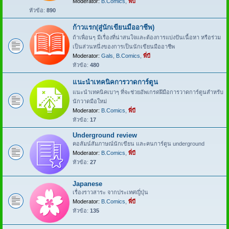
Moderator:
B.Comics
,
พี่บี
หัวข้อ:
890
ก้าวแรก(สู่นักเขียนมืออาชีพ)
ถ้าเพื่อนๆ มีเรื่องที่น่าสนใจและต้องการแบ่งปันเนื้อหา หรือร่วม
เป็นส่วนหนึ่งของการเป็นนักเขียนมืออาชีพ
Moderator:
Gals
,
B.Comics
,
พี่บี
หัวข้อ:
480
แนะนำเทคนิคการวาดการ์ตูน
แนะนำเทคนิคเบาๆ ที่จะช่วยอัพเกรดฝีมือการวาดการ์ตูนสำหรับ
นักวาดมือใหม่
Moderator:
B.Comics
,
พี่บี
หัวข้อ:
17
Underground review
คอลัมน์สัมภาษณ์นักเขียน และคนการ์ตูน underground
Moderator:
B.Comics
,
พี่บี
หัวข้อ:
27
Japanese
เรื่องราวสาระ จากประเทศญี่ปุ่น
Moderator:
B.Comics
,
พี่บี
หัวข้อ:
135