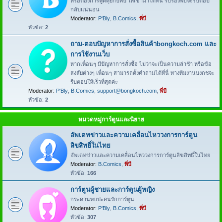
หรือต้องการพูดคุยกับพี่บี ให้เข้ามาได้ที่นี่ รับรองพี่บีจะรีบตอบ
กลับแน่นอน
Moderator:
P'Bly
,
B.Comics
,
พี่บี
หัวข้อ:
2
ถาม-ตอบปัญหาการสั่งซื้อสินค้าbongkoch.com และ
การใช้งานเว็บ
หากเพื่อนๆ มีปัญหาการสั่งซื้อ ไม่ว่าจะเป็นความล่าช้า หรือข้อ
สงสัยต่างๆ เพื่อนๆ สามารถตั้งคำถามได้ที่นี่ ทางทีมงานบงกชจะ
รีบตอบให้เร็วที่สุดค่ะ
Moderator:
P'Bly
,
B.Comics
,
support@bongkoch.com
,
พี่บี
หัวข้อ:
2
หมวดหมู่การ์ตูนและนิยาย
อัพเดทข่าวและความเคลื่อนไหววงการการ์ตูน
ลิขสิทธิ์ในไทย
อัพเดทข่าวและความเคลื่อนไหววงการการ์ตูนลิขสิทธิ์ในไทย
Moderator:
B.Comics
,
พี่บี
หัวข้อ:
166
การ์ตูนผู้ชายและการ์ตูนผู้หญิง
กระดานพบปะคนรักการ์ตูน
Moderator:
P'Bly
,
B.Comics
,
พี่บี
หัวข้อ:
307