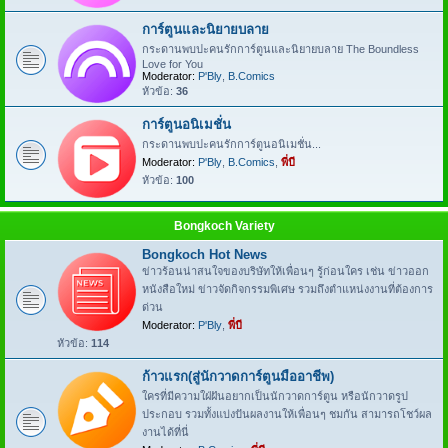
การ์ตูนและนิยายบลาย
กระดานพบปะคนรักการ์ตูนและนิยายบลาย The Boundless
Love for You
Moderator:
P'Bly
,
B.Comics
หัวข้อ:
36
การ์ตูนอนิเมชั่น
กระดานพบปะคนรักการ์ตูนอนิเมชั่น...
Moderator:
P'Bly
,
B.Comics
,
พี่บี
หัวข้อ:
100
Bongkoch Variety
Bongkoch Hot News
ข่าวร้อนน่าสนใจของบริษัทให้เพื่อนๆ รู้ก่อนใคร เช่น ข่าวออก
หนังสือใหม่ ข่าวจัดกิจกรรมพิเศษ รวมถึงตำแหน่งงานที่ต้องการ
ด่วน
Moderator:
P'Bly
,
พี่บี
หัวข้อ:
114
ก้าวแรก(สู่นักวาดการ์ตูนมืออาชีพ)
ใครที่มีความใฝ่ฝันอยากเป็นนักวาดการ์ตูน หรือนักวาดรูป
ประกอบ รวมทั้งแบ่งปันผลงานให้เพื่อนๆ ชมกัน สามารถโชว์ผล
งานได้ที่นี่